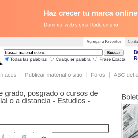
Haz crecer tu marca online
Dominio, web y email todo en uno
Agregar a Favoritos
Conta
B
R
Todas las palabras
Cualquier palabra
Frase Exacta
nlaces
Publicar material o sitio
Foros
ABC del e
e grado, posgrado o cursos de
Bole
al o a distancia - Estudios -