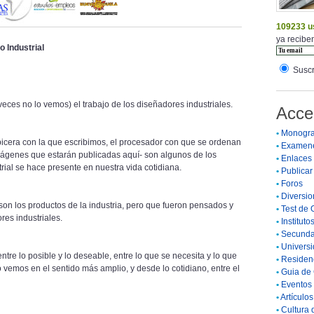
109233 u
ya reciben
o Industrial
Suscr
es no lo vemos) el trabajo de los diseñadores industriales.
Acce
•
Monogra
apicera con la que escribimos, el procesador con que se ordenan
•
Examen
imágenes que estarán publicadas aquí- son algunos de los
•
Enlaces
trial se hace presente en nuestra vida cotidiana.
•
Publicar 
•
Foros
•
Diversio
on los productos de la industria, pero que fueron pensados y
•
Test de 
res industriales.
•
Instituto
•
Secunda
•
Universi
tre lo posible y lo deseable, entre lo que se necesita y lo que
•
Residenc
o vemos en el sentido más amplio, y desde lo cotidiano, entre el
•
Guia de 
•
Eventos 
•
Artículo
•
Cultura