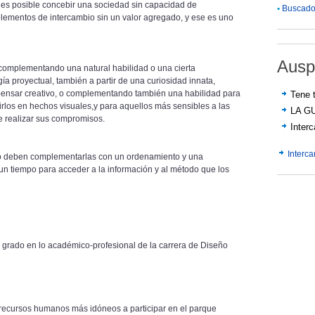
 es posible concebir una sociedad sin capacidad de
•
Buscador
lementos de intercambio sin un valor agregado, y ese es uno
Ausp
complementando una natural habilidad o una cierta
gía proyectual, también a partir de una curiosidad innata,
pensar creativo, o complementando también una habilidad para
Tene t
irlos en hechos visuales,y para aquellos más sensibles a las
LA G
e realizar sus compromisos.
Inter
Interc
ro deben complementarlas con un ordenamiento y una
un tiempo para acceder a la información y al método que los
e grado en lo académico-profesional de la carrera de Diseño
 recursos humanos más idóneos a participar en el parque