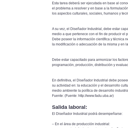
Esta tarea deberá ser ejecutada en base al cono
el problema a resolver y en base a la formulació
los aspectos culturales, sociales, humanos y tec
A su vez, el Diseñador Industrial, debe estar capa
medio a que pertenece con el fin de producir el
Debe poseer la información científica y técnica ne
la modificación o adecuación de la misma y en l
Debe estar capacitado para armonizar los factor
programación, producción, distribución y evaluac
En definitiva, el Diseñador Industrial debe posee
su actividad en: la educación y el desarrollo cul
medio ambiente la política de desarrollo industria
Fuente: (Fuente: http://www.fadu.uba.ar)
Salida laboral:
El Diseñador Industrial podrá desempeñarse:
– En el área de producción industrial: