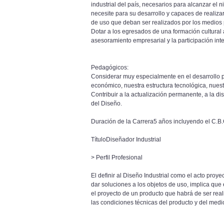
industrial del país, necesarios para alcanzar el 
necesite para su desarrollo y capaces de realizar
de uso que deban ser realizados por los medios 
Dotar a los egresados de una formación cultural 
asesoramiento empresarial y la participación int
Pedagógicos:
Considerar muy especialmente en el desarrollo pe
económico, nuestra estructura tecnológica, nuest
Contribuir a la actualización permanente, a la di
del Diseño.
Duración de la Carrera5 años incluyendo el C.B
TítuloDiseñador Industrial
> Perfil Profesional
El definir al Diseño Industrial como el acto proy
dar soluciones a los objetos de uso, implica que 
el proyecto de un producto que habrá de ser rea
las condiciones técnicas del producto y del medi