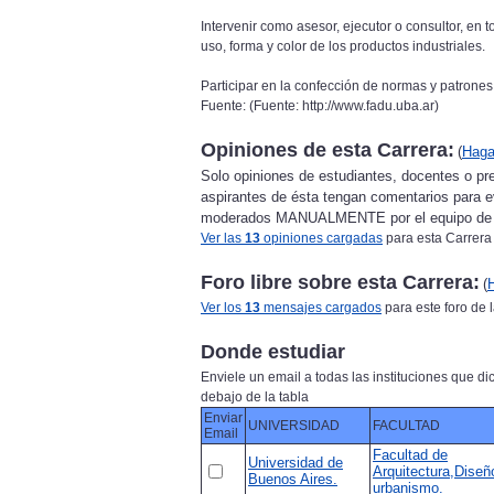
Intervenir como asesor, ejecutor o consultor, en 
uso, forma y color de los productos industriales.
Participar en la confección de normas y patrone
Fuente: (Fuente: http://www.fadu.uba.ar)
Opiniones de esta Carrera:
(
Haga
Solo opiniones de estudiantes, docentes o pre
aspirantes de ésta tengan comentarios para e
moderados MANUALMENTE por el equipo de 
Ver las
13
opiniones cargadas
para esta Carrera
Foro libre sobre esta Carrera:
(
Ver los
13
mensajes cargados
para este foro de 
Donde estudiar
Enviele un email a todas las instituciones que dic
debajo de la tabla
Enviar
UNIVERSIDAD
FACULTAD
Email
Facultad de
Universidad de
Arquitectura,Diseñ
Buenos Aires.
urbanismo.