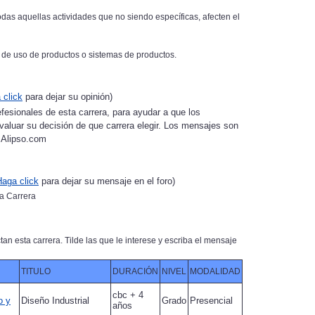
todas aquellas actividades que no siendo específicas, afecten el
s de uso de productos o sistemas de productos.
 click
para dejar su opinión)
fesionales de esta carrera, para ayudar a que los
valuar su decisión de que carrera elegir. Los mensajes son
Alipso.com
Haga click
para dejar su mensaje en el foro)
la Carrera
tan esta carrera. Tilde las que le interese y escriba el mensaje
TITULO
DURACIÓN
NIVEL
MODALIDAD
cbc + 4
o y
Diseño Industrial
Grado
Presencial
años