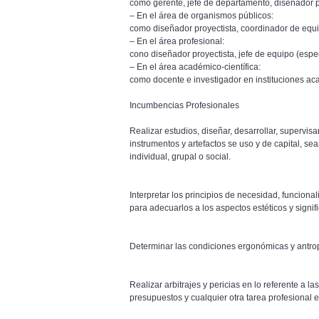
como gerente, jefe de departamento, diseñador pr
– En el área de organismos públicos:
como diseñador proyectista, coordinador de equipo
– En el área profesional:
cono diseñador proyectista, jefe de equipo (espec
– En el área académico-científica:
como docente e investigador en instituciones aca
Incumbencias Profesionales
Realizar estudios, diseñar, desarrollar, supervis
instrumentos y artefactos se uso y de capital, s
individual, grupal o social.
Interpretar los principios de necesidad, funciona
para adecuarlos a los aspectos estéticos y signifi
Determinar las condiciones ergonómicas y antrop
Realizar arbitrajes y pericias en lo referente a l
presupuestos y cualquier otra tarea profesional e