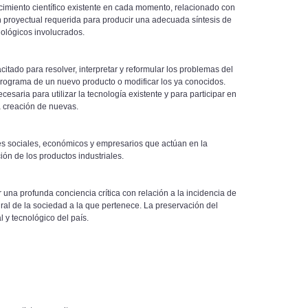
cimiento científico existente en cada momento, relacionado con
n proyectual requerida para producir una adecuada síntesis de
nológicos involucrados.
citado para resolver, interpretar y reformular los problemas del
 programa de un nuevo producto o modificar los ya conocidos.
cesaria para utilizar la tecnología existente y para participar en
a creación de nuevas.
es sociales, económicos y empresarios que actúan en la
ión de los productos industriales.
r una profunda conciencia crítica con relación a la incidencia de
tural de la sociedad a la que pertenece. La preservación del
l y tecnológico del país.