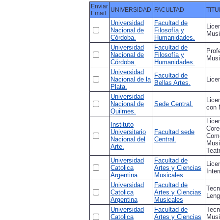
Enviar
UNIVERSIDAD
FACULTAD
TITU
Email
Universidad
Facultad de
Lice
Nacional de
Filosofía y
Musi
Córdoba.
Humanidades.
Universidad
Facultad de
Prof
Nacional de
Filosofía y
Musi
Córdoba.
Humanidades.
Universidad
Facultad de
Nacional de la
Lice
Bellas Artes.
Plata.
Universidad
Lice
Nacional de
Sede Central.
con 
Quilmes.
Lice
Instituto
Core
Universitario
Facultad sede
Com
Nacional del
Central.
Musi
Arte.
Teat
Universidad
Facultad de
Lice
Catolica
Artes y Ciencias
Inte
Argentina
Musicales
Universidad
Facultad de
Tecn
Catolica
Artes y Ciencias
Leng
Argentina
Musicales
Universidad
Facultad de
Tecn
Catolica
Artes y Ciencias
Musi