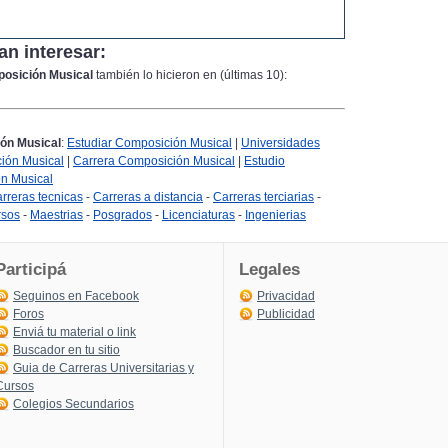
an interesar:
osición Musical
también lo hicieron en (últimas 10):
ón Musical
:
Estudiar Composición Musical
|
Universidades
ión Musical
|
Carrera Composición Musical
|
Estudio
ón Musical
rreras tecnicas
-
Carreras a distancia
-
Carreras terciarias
-
rsos
-
Maestrias
-
Posgrados
-
Licenciaturas
-
Ingenierias
Participá
Legales
Seguinos en Facebook
Privacidad
Foros
Publicidad
Enviá tu material o link
Buscador en tu sitio
Guia de Carreras Universitarias y
Cursos
Colegios Secundarios