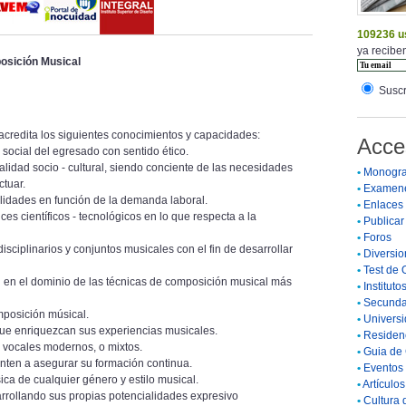
109236 u
ya reciben
sición Musical
Suscr
acredita los siguientes conocimientos y capacidades:
Acce
 social del egresado con sentido ético.
lidad socio - cultural, siendo conciente de las necesidades
•
Monogra
ctuar.
•
Examen
lidades en función de la demanda laboral.
•
Enlaces
s científicos - tecnológicos en lo que respecta a la
•
Publicar 
•
Foros
sciplinarios y conjuntos musicales con el fin de desarrollar
•
Diversio
•
Test de 
 en el dominio de las técnicas de composición musical más
•
Instituto
•
Secunda
mposición músical.
•
Universi
que enriquezcan sus experiencias musicales.
•
Residenc
o vocales modernos, o mixtos.
•
Guia de 
nten a asegurar su formación continua.
•
Eventos 
ca de cualquier género y estilo musical.
•
Artículo
rrollando sus propias potencialidades expresivo
•
Cultura