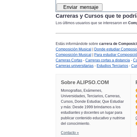
Carreras y Cursos que te podrí
Los últimos usuarios que se interesaron en
Comp
Estás informándote sobre
carrera de Composici
Composición Musical
|
Donde estudiar Composic
Composición Musical
|
Para estudiar Composici
Carreras Cortas
-
Carreras cortas a distancia
-
Ca
Carreras universitarias
-
Estudios Terciarios
-
Cu
Sobre ALIPSO.COM
Monografias, Exámenes,
Universidades, Terciarios, Carreras,
Cursos, Donde Estudiar, Que Estudiar
y más: Desde 1999 brindamos a los
estudiantes y docentes un lugar para
publicar contenido educativo y nutrirse
del conocimiento.
Contacto »