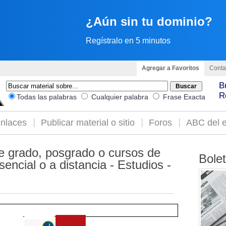
¿Aún sin tu dominio?
Regístralo en 5 minutos
Agregar a Favoritos
Conta
B
R
Todas las palabras
Cualquier palabra
Frase Exacta
nlaces
Publicar material o sitio
Foros
ABC del e
e grado, posgrado o cursos de
Bole
ncial o a distancia - Estudios -