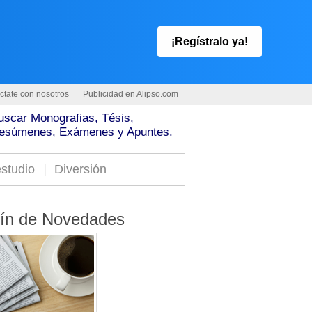
¡Regístralo ya!
ctate con nosotros
Publicidad en Alipso.com
uscar Monografias, Tésis,
esúmenes, Exámenes y Apuntes.
studio
Diversión
tín de Novedades