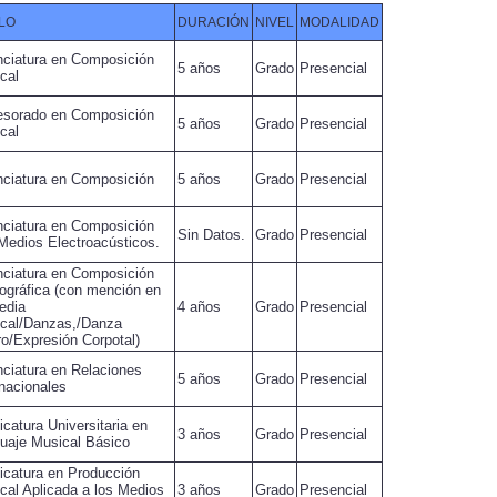
LO
DURACIÓN
NIVEL
MODALIDAD
nciatura en Composición
5 años
Grado
Presencial
cal
esorado en Composición
5 años
Grado
Presencial
cal
nciatura en Composición
5 años
Grado
Presencial
nciatura en Composición
Sin Datos.
Grado
Presencial
Medios Electroacústicos.
nciatura en Composición
ográfica (con mención en
edia
4 años
Grado
Presencial
cal/Danzas,/Danza
ro/Expresión Corpotal)
nciatura en Relaciones
5 años
Grado
Presencial
rnacionales
icatura Universitaria en
3 años
Grado
Presencial
uaje Musical Básico
icatura en Producción
cal Aplicada a los Medios
3 años
Grado
Presencial