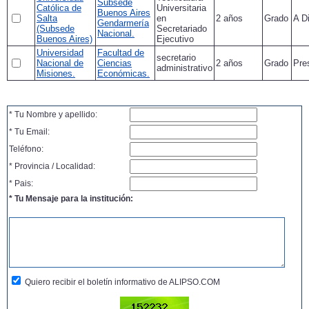
Subsede
Católica de
Universitaria
Buenos Aires
Salta
en
2 años
Grado
A D
Gendarmería
(Subsede
Secretariado
Nacional.
Buenos Aires)
Ejecutivo
Universidad
Facultad de
secretario
Nacional de
Ciencias
2 años
Grado
Pre
administrativo
Misiones.
Económicas.
* Tu Nombre y apellido:
* Tu Email:
Teléfono:
* Provincia / Localidad:
* Pais:
* Tu Mensaje para la institución:
Quiero recibir el boletín informativo de ALIPSO.COM