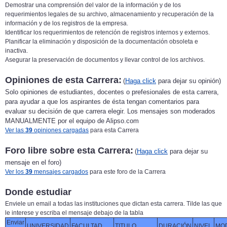
Demostrar una comprensión del valor de la información y de los
requerimientos legales de su archivo, almacenamiento y recuperación de la
información y de los registros de la empresa.
Identificar los requerimientos de retención de registros internos y externos.
Planificar la eliminación y disposición de la documentación obsoleta e
inactiva.
Asegurar la preservación de documentos y llevar control de los archivos.
Opiniones de esta Carrera:
(
Haga click
para dejar su opinión)
Solo opiniones de estudiantes, docentes o prefesionales de esta carrera,
para ayudar a que los aspirantes de ésta tengan comentarios para
evaluar su decisión de que carrera elegir. Los mensajes son moderados
MANUALMENTE por el equipo de Alipso.com
Ver las
39
opiniones cargadas
para esta Carrera
Foro libre sobre esta Carrera:
(
Haga click
para dejar su
mensaje en el foro)
Ver los
39
mensajes cargados
para este foro de la Carrera
Donde estudiar
Enviele un email a todas las instituciones que dictan esta carrera. Tilde las que
le interese y escriba el mensaje debajo de la tabla
Enviar
UNIVERSIDAD
FACULTAD
TITULO
DURACIÓN
NIVEL
MO