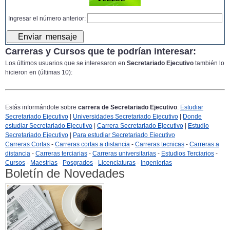
Ingresar el número anterior:
Carreras y Cursos que te podrían interesar:
Los últimos usuarios que se interesaron en
Secretariado Ejecutivo
también lo
hicieron en (últimas 10):
Estás informándote sobre
carrera de Secretariado Ejecutivo
:
Estudiar
Secretariado Ejecutivo
|
Universidades Secretariado Ejecutivo
|
Donde
estudiar Secretariado Ejecutivo
|
Carrera Secretariado Ejecutivo
|
Estudio
Secretariado Ejecutivo
|
Para estudiar Secretariado Ejecutivo
Carreras Cortas
-
Carreras cortas a distancia
-
Carreras tecnicas
-
Carreras a
distancia
-
Carreras terciarias
-
Carreras universitarias
-
Estudios Terciarios
-
Cursos
-
Maestrias
-
Posgrados
-
Licenciaturas
-
Ingenierias
Boletín de Novedades