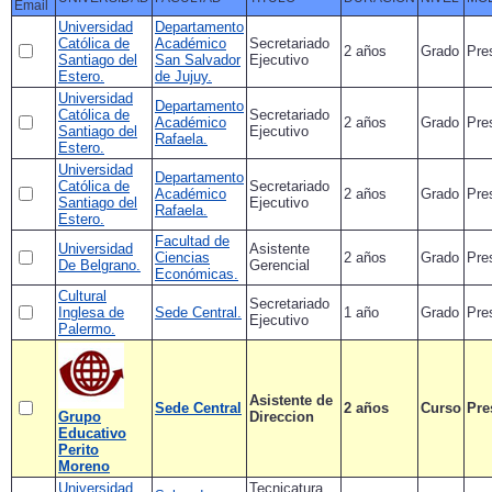
Email
Universidad
Departamento
Católica de
Académico
Secretariado
2 años
Grado
Pre
Santiago del
San Salvador
Ejecutivo
Estero.
de Jujuy.
Universidad
Departamento
Católica de
Secretariado
Académico
2 años
Grado
Pre
Santiago del
Ejecutivo
Rafaela.
Estero.
Universidad
Departamento
Católica de
Secretariado
Académico
2 años
Grado
Pre
Santiago del
Ejecutivo
Rafaela.
Estero.
Facultad de
Universidad
Asistente
Ciencias
2 años
Grado
Pre
De Belgrano.
Gerencial
Económicas.
Cultural
Secretariado
Inglesa de
Sede Central.
1 año
Grado
Pre
Ejecutivo
Palermo.
Asistente de
Sede Central
2 años
Curso
Pre
Grupo
Direccion
Educativo
Perito
Moreno
Universidad
Tecnicatura