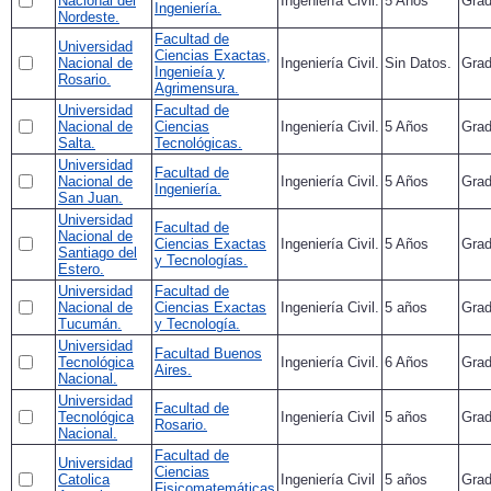
Nacional del
Ingeniería Civil.
5 Años
Gra
Ingeniería.
Nordeste.
Facultad de
Universidad
Ciencias Exactas,
Nacional de
Ingeniería Civil.
Sin Datos.
Gra
Ingenieía y
Rosario.
Agrimensura.
Universidad
Facultad de
Nacional de
Ciencias
Ingeniería Civil.
5 Años
Gra
Salta.
Tecnológicas.
Universidad
Facultad de
Nacional de
Ingeniería Civil.
5 Años
Gra
Ingeniería.
San Juan.
Universidad
Facultad de
Nacional de
Ciencias Exactas
Ingeniería Civil.
5 Años
Gra
Santiago del
y Tecnologías.
Estero.
Universidad
Facultad de
Nacional de
Ciencias Exactas
Ingeniería Civil.
5 años
Gra
Tucumán.
y Tecnología.
Universidad
Facultad Buenos
Tecnológica
Ingeniería Civil.
6 Años
Gra
Aires.
Nacional.
Universidad
Facultad de
Tecnológica
Ingeniería Civil
5 años
Gra
Rosario.
Nacional.
Facultad de
Universidad
Ciencias
Catolica
Ingeniería Civil
5 años
Gra
Fisicomatemáticas