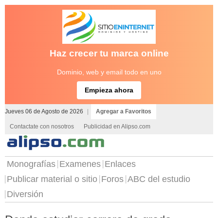
Haz crecer tu marca online
Dominio, web y email todo en uno
Empieza ahora
Jueves 06 de Agosto de 2026
|
Agregar a Favoritos
Contactate con nosotros
Publicidad en Alipso.com
Monografías
Examenes
Enlaces
Publicar material o sitio
Foros
ABC del estudio
Diversión