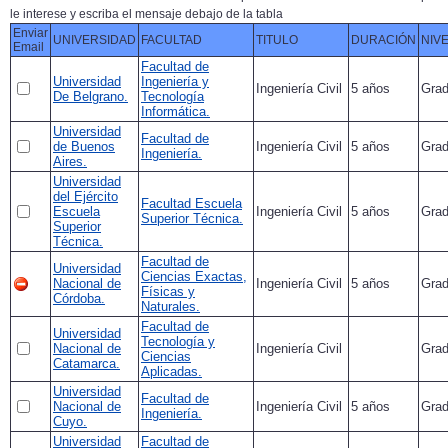
le interese y escriba el mensaje debajo de la tabla
Enviar
UNIVERSIDAD
FACULTAD
TITULO
DURACIÓN
NIV
Email
Facultad de
Universidad
Ingeniería y
Ingeniería Civil
5 años
Gra
De Belgrano.
Tecnología
Informática.
Universidad
Facultad de
de Buenos
Ingeniería Civil
5 años
Gra
Ingeniería.
Aires.
Universidad
del Ejército
Facultad Escuela
Escuela
Ingeniería Civil
5 años
Gra
Superior Técnica.
Superior
Técnica.
Facultad de
Universidad
Ciencias Exactas,
Nacional de
Ingeniería Civil
5 años
Gra
Físicas y
Córdoba.
Naturales.
Facultad de
Universidad
Tecnología y
Nacional de
Ingeniería Civil
Gra
Ciencias
Catamarca.
Aplicadas.
Universidad
Facultad de
Nacional de
Ingeniería Civil
5 años
Gra
Ingeniería.
Cuyo.
Universidad
Facultad de