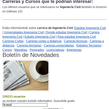
Carreras y Cursos que te podrían interesar:
Los últimos usuarios que se interesaron en
Ingeniería Civil
también lo hicieron
en (últimas 10):
Estás informándote sobre
carrera de Ingeniería Civil
:
Estudiar Ingeniería Civil
|
Universidades Ingeniería Civil
|
Donde estudiar Ingeniería Civil
|
Carrera
Ingeniería Civil
|
Estudio Ingeniería Civil
|
Para estudiar Ingeniería Civil
Carreras Cortas
-
Carreras cortas a distancia
-
Carreras tecnicas
-
Carreras a
distancia
-
Carreras terciarias
-
Carreras universitarias
-
Estudios Terciarios
-
Cursos
-
Maestrias
-
Posgrados
-
Licenciaturas
-
Ingenierias
Boletín de Novedades
109233 usuarios
ya reciben nuestro boletín informativo. Suscribite gratis.