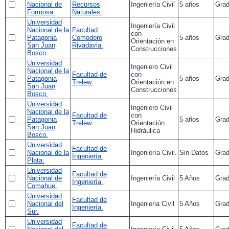
Nacional de
Recursos
Ingeniería Civil
5 años
Gra
Formosa.
Naturales.
Universidad
Ingeniería Civil
Nacional de la
Facultad
con
Patagonia
Comodoro
5 años
Gra
Orientación en
San Juan
Rivadavia.
Construcciones
Bosco.
Universidad
Ingeniero Civil
Nacional de la
Facultad de
con
Patagonia
5 años
Gra
Trelew.
Orientación en
San Juan
Construcciones
Bosco.
Universidad
Ingeniero Civil
Nacional de la
Facultad de
con
Patagonia
5 años
Gra
Trelew.
Orientación
San Juan
Hidráulica
Bosco.
Universidad
Facultad de
Nacional de la
Ingeniería Civil.
Sin Datos
Gra
Ingeniería.
Plata.
Universidad
Facultad de
Nacional de
Ingeniería Civil
5 Años
Gra
Ingeniería.
Comahue.
Universidad
Facultad de
Nacional del
Ingenieria Civil
5 Años
Gra
Ingeniería.
Sur.
Universidad
Facultad de