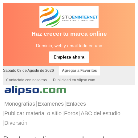
Haz crecer tu marca online
Dominio, web y email todo en uno
Empieza ahora
Sábado 08 de Agosto de 2026
|
Agregar a Favoritos
Contactate con nosotros
Publicidad en Alipso.com
Monografías
Examenes
Enlaces
Publicar material o sitio
Foros
ABC del estudio
Diversión