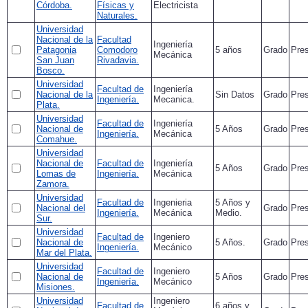
Córdoba.
Físicas y
Electricista
Naturales.
Universidad
Nacional de la
Facultad
Ingeniería
Patagonia
Comodoro
5 años
Grado
Pres
Mecánica
San Juan
Rivadavia.
Bosco.
Universidad
Facultad de
Ingeniería
Nacional de la
Sin Datos
Grado
Pres
Ingeniería.
Mecanica.
Plata.
Universidad
Facultad de
Ingeniería
Nacional de
5 Años
Grado
Pres
Ingeniería.
Mecánica
Comahue.
Universidad
Nacional de
Facultad de
Ingeniería
5 Años
Grado
Pres
Lomas de
Ingeniería.
Mecánica
Zamora.
Universidad
Facultad de
Ingenieria
5 Años y
Nacional del
Grado
Pres
Ingeniería.
Mecánica
Medio.
Sur.
Universidad
Facultad de
Ingeniero
Nacional de
5 Años.
Grado
Pres
Ingeniería.
Mecánico
Mar del Plata.
Universidad
Facultad de
Ingeniero
Nacional de
5 Años
Grado
Pres
Ingeniería.
Mecánico
Misiones.
Universidad
Ingeniero
Facultad de
6 años y