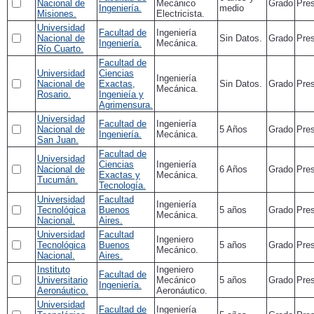
Nacional de
Mecánico
Grado
Pres
Ingeniería.
medio
Misiones.
Electricista.
Universidad
Facultad de
Ingeniería
Nacional de
Sin Datos.
Grado
Pres
Ingeniería.
Mecánica.
Río Cuarto.
Facultad de
Universidad
Ciencias
Ingeniería
Nacional de
Exactas,
Sin Datos.
Grado
Pres
Mecánica.
Rosario.
Ingenieía y
Agrimensura.
Universidad
Facultad de
Ingeniería
Nacional de
5 Años
Grado
Pres
Ingeniería.
Mecánica.
San Juan.
Facultad de
Universidad
Ciencias
Ingeniería
Nacional de
6 Años
Grado
Pres
Exactas y
Mecánica.
Tucumán.
Tecnología.
Universidad
Facultad
Ingeniería
Tecnológica
Buenos
5 años
Grado
Pres
Mecánica.
Nacional.
Aires.
Universidad
Facultad
Ingeniero
Tecnológica
Buenos
5 años
Grado
Pres
Mecánico.
Nacional.
Aires.
Instituto
Ingeniero
Facultad de
Universitario
Mecánico
5 años
Grado
Pres
Ingeniería.
Aeronáutico.
Aeronáutico.
Universidad
Facultad de
Ingeniería