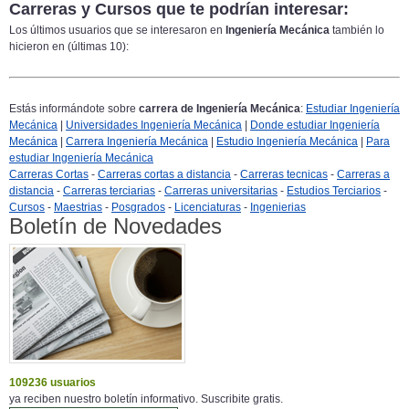
Carreras y Cursos que te podrían interesar:
Los últimos usuarios que se interesaron en
Ingeniería Mecánica
también lo
hicieron en (últimas 10):
Estás informándote sobre
carrera de Ingeniería Mecánica
:
Estudiar Ingeniería
Mecánica
|
Universidades Ingeniería Mecánica
|
Donde estudiar Ingeniería
Mecánica
|
Carrera Ingeniería Mecánica
|
Estudio Ingeniería Mecánica
|
Para
estudiar Ingeniería Mecánica
Carreras Cortas
-
Carreras cortas a distancia
-
Carreras tecnicas
-
Carreras a
distancia
-
Carreras terciarias
-
Carreras universitarias
-
Estudios Terciarios
-
Cursos
-
Maestrias
-
Posgrados
-
Licenciaturas
-
Ingenierias
Boletín de Novedades
109236 usuarios
ya reciben nuestro boletín informativo. Suscribite gratis.