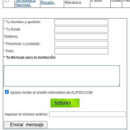
Tecnológica
5 años
Grado
Pres
Rosario.
Mecánica
Nacional.
* Tu Nombre y apellido:
* Tu Email:
Teléfono:
* Provincia / Localidad:
* Pais:
* Tu Mensaje para la institución:
Quiero recibir el boletín informativo de ALIPSO.COM
Ingresar el número anterior: