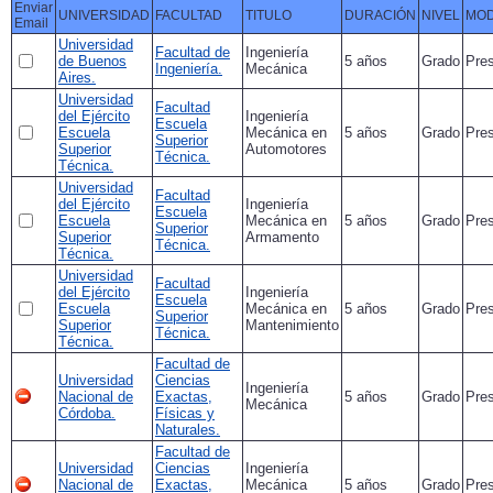
Enviar
UNIVERSIDAD
FACULTAD
TITULO
DURACIÓN
NIVEL
MOD
Email
Universidad
Facultad de
Ingeniería
de Buenos
5 años
Grado
Pres
Ingeniería.
Mecánica
Aires.
Universidad
Facultad
del Ejército
Ingeniería
Escuela
Escuela
Mecánica en
5 años
Grado
Pres
Superior
Superior
Automotores
Técnica.
Técnica.
Universidad
Facultad
del Ejército
Ingeniería
Escuela
Escuela
Mecánica en
5 años
Grado
Pres
Superior
Superior
Armamento
Técnica.
Técnica.
Universidad
Facultad
del Ejército
Ingeniería
Escuela
Escuela
Mecánica en
5 años
Grado
Pres
Superior
Superior
Mantenimiento
Técnica.
Técnica.
Facultad de
Universidad
Ciencias
Ingeniería
Nacional de
Exactas,
5 años
Grado
Pres
Mecánica
Córdoba.
Físicas y
Naturales.
Facultad de
Universidad
Ciencias
Ingeniería
Nacional de
Exactas,
Mecánica
5 años
Grado
Pres