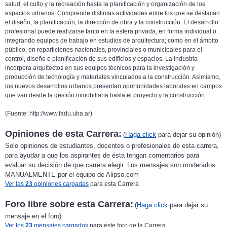
salud, el culto y la recreación hasta la planificación y organización de los
espacios urbanos. Comprende distintas actividades entre los que se destacan
el diseño, la planificación, la dirección de obra y la construcción. El desarrollo
profesional puede realizarse tanto en la esfera privada, en forma individual o
integrando equipos de trabajo en estudios de arquitectura; como en el ámbito
público, en reparticiones nacionales, provinciales o municipales para el
control, diseño o planificación de sus edificios y espacios. La industria
incorpora arquitectos en sus equipos técnicos para la investigación y
producción de tecnología y materiales vinculados a la construcción. Asimismo,
los nuevos desarrollos urbanos presentan oportunidades laborales en campos
que van desde la gestión inmobiliaria hasta el proyecto y la construcción.
(Fuente: http://www.fadu.uba.ar)
Opiniones de esta Carrera:
(
Haga click
para dejar su opinión)
Solo opiniones de estudiantes, docentes o prefesionales de esta carrera,
para ayudar a que los aspirantes de ésta tengan comentarios para
evaluar su decisión de que carrera elegir. Los mensajes son moderados
MANUALMENTE por el equipo de Alipso.com
Ver las
23
opiniones cargadas
para esta Carrera
Foro libre sobre esta Carrera:
(
Haga click
para dejar su
mensaje en el foro)
Ver los
23
mensajes cargados
para este foro de la Carrera