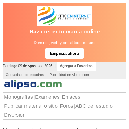
Haz crecer tu marca online
Dominio, web y email todo en uno
Empieza ahora
Domingo 09 de Agosto de 2026
|
Agregar a Favoritos
Contactate con nosotros
Publicidad en Alipso.com
Monografías
Examenes
Enlaces
Publicar material o sitio
Foros
ABC del estudio
Diversión