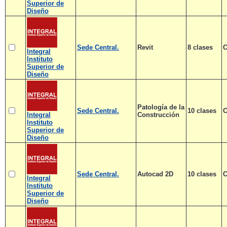
Superior de
Diseño
Sede Central.
Revit
8 clases
C
Integral
Instituto
Superior de
Diseño
Patología de la
Sede Central.
10 clases
C
Integral
Construcción
Instituto
Superior de
Diseño
Sede Central.
Autocad 2D
10 clases
C
Integral
Instituto
Superior de
Diseño