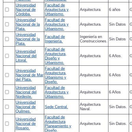
Universidad
Facultad de
Nacional de
Arquitectura y
Arquitectura
6 años
G
Córdoba.
Urbanismo.
Universidad
Facultad de
Nacional de la
Arquitectura y
Arquitectura.
Sin Datos
G
Plata.
Urbanismo.
Universidad
Facultad de
Ingeniería en
Nacional de la
Sin Datos
G
Ingeniería.
Construcciones.
Plata.
Facultad de
Universidad
Arquitectura,
Nacional del
Arquitectura
6 Años.
G
Diseño y
Litoral.
Urbanismo.
Facultad de
Universidad
Arquitectura,
Nacional de Mar
Arquitectura
6 Años
G
Urbanismo y
del Plata.
Diseño.
Universidad
Facultad de
Nacional del
Arquitectura y
Arquitectura
6 Años
G
Nordeste.
Urbanismo.
Universidad
Arquitectura
Nacional de
Sede Central.
Sin Datos.
G
Naval.
Quilmes.
Facultad de
Universidad
Arquitectura
Nacional de
Arquitectura
Sin Datos.
G
Planeamiento y
Rosario.
Diseño.