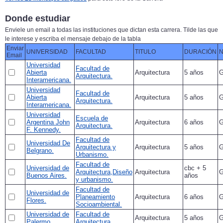
Donde estudiar
Enviele un email a todas las instituciones que dictan esta carrera. Tilde las que
le interese y escriba el mensaje debajo de la tabla
Enviar
UNIVERSIDAD
FACULTAD
TITULO
DURACIÓN
N
Email
Universidad
Facultad de
Abierta
Arquitectura
5 años
G
Arquitectura.
Interamericana.
Universidad
Facultad de
Abierta
Arquitectura
5 años
G
Arquitectura.
Interamericana.
Universidad
Escuela de
Argentina John
Arquitectura
6 años
G
Arquitectura.
F. Kennedy.
Facultad de
Universidad De
Arquitectura y
Arquitectura
5 años
G
Belgrano.
Urbanismo.
Facultad de
Universidad de
cbc + 5
Arquitectura,Diseño
Arquitectura
G
Buenos Aires.
años
y urbanismo.
Facultad de
Universidad de
Planeamiento
Arquitectura
6 años
G
Flores.
Socioambiental.
Universidad de
Facultad de
Arquitectura
5 años
G
Palermo.
Arquitectura.