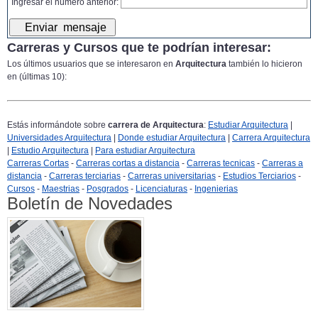
Ingresar el número anterior:
Carreras y Cursos que te podrían interesar:
Los últimos usuarios que se interesaron en
Arquitectura
también lo hicieron
en (últimas 10):
Estás informándote sobre
carrera de Arquitectura
:
Estudiar Arquitectura
|
Universidades Arquitectura
|
Donde estudiar Arquitectura
|
Carrera Arquitectura
|
Estudio Arquitectura
|
Para estudiar Arquitectura
Carreras Cortas
-
Carreras cortas a distancia
-
Carreras tecnicas
-
Carreras a
distancia
-
Carreras terciarias
-
Carreras universitarias
-
Estudios Terciarios
-
Cursos
-
Maestrias
-
Posgrados
-
Licenciaturas
-
Ingenierias
Boletín de Novedades