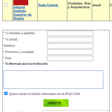
Ciudades, Arte
Sede Central.
anual
C
Integral
y Arquitectura
Instituto
Superior de
Diseño
* Tu Nombre y apellido:
* Tu Email:
Teléfono:
* Provincia / Localidad:
* Pais:
* Tu Mensaje para la institución:
Quiero recibir el boletín informativo de ALIPSO.COM