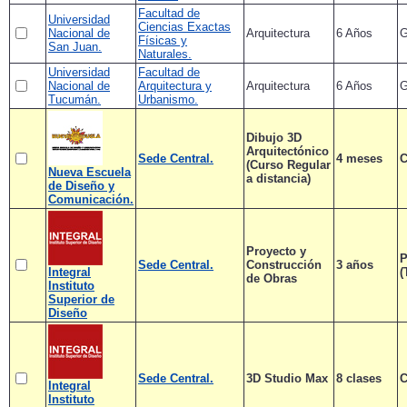
Facultad de
Universidad
Ciencias Exactas
Nacional de
Arquitectura
6 Años
G
Físicas y
San Juan.
Naturales.
Universidad
Facultad de
Nacional de
Arquitectura y
Arquitectura
6 Años
G
Tucumán.
Urbanismo.
Dibujo 3D
Arquitectónico
Sede Central.
4 meses
C
(Curso Regular
Nueva Escuela
a distancia)
de Diseño y
Comunicación.
Proyecto y
P
Sede Central.
Construcción
3 años
Integral
(
de Obras
Instituto
Superior de
Diseño
Sede Central.
3D Studio Max
8 clases
C
Integral
Instituto