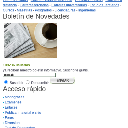
Carreras Cortas
-
Carreras cortas a distancia
-
Carreras tecnicas
-
Carreras a
distancia
-
Carreras terciarias
-
Carreras universitarias
-
Estudios Terciarios
-
Cursos
-
Maestrias
-
Posgrados
-
Licenciaturas
-
Ingenierias
Boletín de Novedades
109236 usuarios
ya reciben nuestro boletín informativo. Suscribite gratis.
Suscribir
Desuscribir
Acceso rápido
•
Monografias
•
Examenes
•
Enlaces
•
Publicar material o sitio
•
Foros
•
Diversion
•
Test de Orientacion