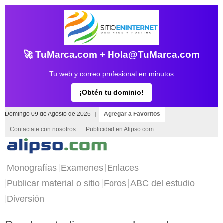
🚀 TuMarca.com + Hola@TuMarca.com
Tu web y correo profesional en minutos
¡Obtén tu dominio!
Domingo 09 de Agosto de 2026
|
Agregar a Favoritos
Contactate con nosotros
Publicidad en Alipso.com
Monografías
Examenes
Enlaces
Publicar material o sitio
Foros
ABC del estudio
Diversión