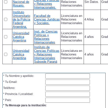
Ciencias Políticas
Nacional de
Relaciones
Sin Datos.
Grad
y Relaciones
Rosario.
Internacionales.
Internacionales.
Instituto
Universitario
Facultad de
Licenciatura en
de la Policía
Ciencias Jurídicas
Relaciones
4 Años
Grad
Federal
y Sociales.
Internacionales.
Argentina.
Inst. de Ciencias
Universidad
Licenciatura en
Políticas y
Catolica
Relaciones
4 años
Grad
Relaciones
Argentina
Internacionales
Internacionales
Instituto de
Universidad
Ciencias Políticas
Licenciatura en
Catolica
y Relaciones
Relaciones
4 años
Grad
Argentina
Internacionales
Internacionales
Subsede Paraná
* Tu Nombre y apellido:
* Tu Email:
Teléfono:
* Provincia / Localidad:
* Pais:
* Tu Mensaje para la institución: