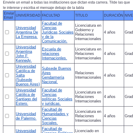
Enviele un email a todas las instituciones que dictan esta carrera. Tilde las que
le interese y escriba el mensaje debajo de la tabla
Enviar
UNIVERSIDAD
FACULTAD
TITULO
DURACIÓN
NIVE
Email
Facultad de
Licenciatura en
Universidad
Ciencias
Gobierno y
Argentina De
Jurídicas,Sociales
4 años
Grad
Relaciones
La Empresa.
y de la
Internacionales
Comunicación.
Universidad
Escuela de
Licenciatura en
Argentina
relaciones
Relaciones
4 años
Grad
John F.
Internacionles.
Internacionales
Kennedy.
Universidad
Subsede Buenos
Católica de
Aires
Relaciones
Salta
4 años
Grad
Gendarmería
Internacionales
(Subsede
Nacional.
Buenos Aires)
Universidad
Facultad de
Licenciatura en
Católica de
Ciencias
Relaciones
4 años
Grad
Santiago del
políticas,Sociales
Internacionales
Estero.
y jurídicas.
Facultad de
Licenciatura en
Universidad
Humanidades y
Relaciones
4 años
Grad
de Palermo.
Ciencias
Internacionales
Sociales.
Facultad de
Universidad
Licenciado en