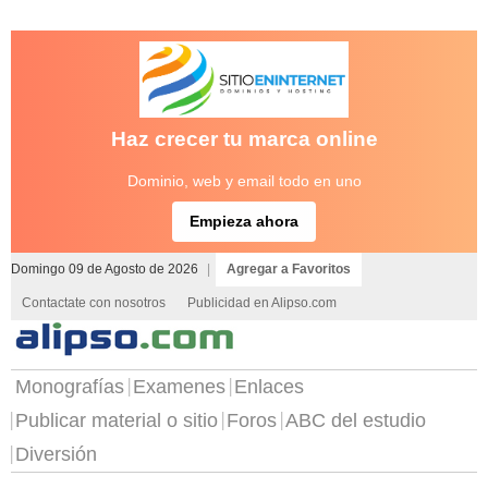
Haz crecer tu marca online
Dominio, web y email todo en uno
Empieza ahora
Domingo 09 de Agosto de 2026
|
Agregar a Favoritos
Contactate con nosotros
Publicidad en Alipso.com
Monografías
Examenes
Enlaces
Publicar material o sitio
Foros
ABC del estudio
Diversión