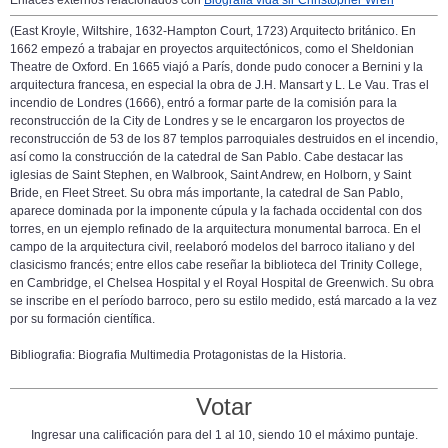
Enlaces externos relacionados con
Biografia vida sir Christopher Wren
(East Kroyle, Wiltshire, 1632-Hampton Court, 1723) Arquitecto británico. En
1662 empezó a trabajar en proyectos arquitectónicos, como el Sheldonian
Theatre de Oxford. En 1665 viajó a París, donde pudo conocer a Bernini y la
arquitectura francesa, en especial la obra de J.H. Mansart y L. Le Vau. Tras el
incendio de Londres (1666), entró a formar parte de la comisión para la
reconstrucción de la City de Londres y se le encargaron los proyectos de
reconstrucción de 53 de los 87 templos parroquiales destruidos en el incendio,
así como la construcción de la catedral de San Pablo. Cabe destacar las
iglesias de Saint Stephen, en Walbrook, Saint Andrew, en Holborn, y Saint
Bride, en Fleet Street. Su obra más importante, la catedral de San Pablo,
aparece dominada por la imponente cúpula y la fachada occidental con dos
torres, en un ejemplo refinado de la arquitectura monumental barroca. En el
campo de la arquitectura civil, reelaboró modelos del barroco italiano y del
clasicismo francés; entre ellos cabe reseñar la biblioteca del Trinity College,
en Cambridge, el Chelsea Hospital y el Royal Hospital de Greenwich. Su obra
se inscribe en el período barroco, pero su estilo medido, está marcado a la vez
por su formación científica.
Bibliografia: Biografia Multimedia Protagonistas de la Historia.
Votar
Ingresar una calificación para del 1 al 10, siendo 10 el máximo puntaje.