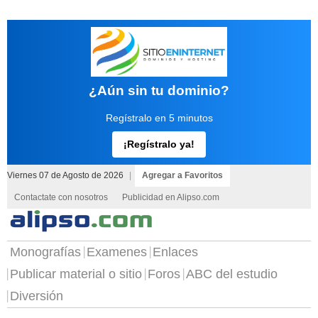
¿Aún sin tu dominio?
Regístralo en 5 minutos
¡Regístralo ya!
Viernes 07 de Agosto de 2026
|
Agregar a Favoritos
Contactate con nosotros
Publicidad en Alipso.com
Monografías
Examenes
Enlaces
Publicar material o sitio
Foros
ABC del estudio
Diversión