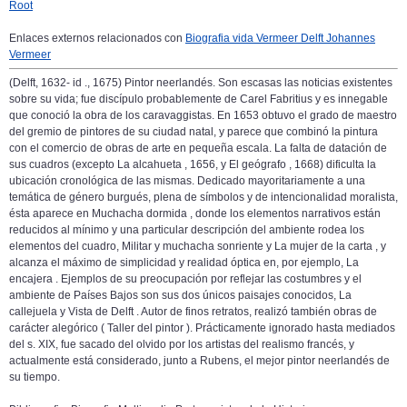
Root
Enlaces externos relacionados con
Biografia vida Vermeer Delft Johannes
Vermeer
(Delft, 1632- id ., 1675) Pintor neerlandés. Son escasas las noticias existentes
sobre su vida; fue discípulo probablemente de Carel Fabritius y es innegable
que conoció la obra de los caravaggistas. En 1653 obtuvo el grado de maestro
del gremio de pintores de su ciudad natal, y parece que combinó la pintura
con el comercio de obras de arte en pequeña escala. La falta de datación de
sus cuadros (excepto La alcahueta , 1656, y El geógrafo , 1668) dificulta la
ubicación cronológica de las mismas. Dedicado mayoritariamente a una
temática de género burgués, plena de símbolos y de intencionalidad moralista,
ésta aparece en Muchacha dormida , donde los elementos narrativos están
reducidos al mínimo y una particular descripción del ambiente rodea los
elementos del cuadro, Militar y muchacha sonriente y La mujer de la carta , y
alcanza el máximo de simplicidad y realidad óptica en, por ejemplo, La
encajera . Ejemplos de su preocupación por reflejar las costumbres y el
ambiente de Países Bajos son sus dos únicos paisajes conocidos, La
callejuela y Vista de Delft . Autor de finos retratos, realizó también obras de
carácter alegórico ( Taller del pintor ). Prácticamente ignorado hasta mediados
del s. XIX, fue sacado del olvido por los artistas del realismo francés, y
actualmente está considerado, junto a Rubens, el mejor pintor neerlandés de
su tiempo.