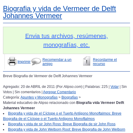
Biografia y vida de Vermeer de Delft
Johannes Vermeer
Envia tus archivos, resúmenes,
monografías, etc.
Recomendar a un
Recordarme el
Imprimir
amigo
recurso
Breve Biografia de Vermeer de Delft Johannes Vermeer
Agregado: 20 de ABRIL de 2011 (Por
Alipso.com
) | Palabras: 225 |
Votar
| Sin
Votos | Sin comentarios |
Agregar Comentario
Categoría:
Apuntes y Monografías
>
Biografías
>
Material educativo de Alipso relacionado con
Biografia vida Vermeer Delft
Johannes Vermeer
Biografia y vida de el Cíclope o el Tuerto Antígono Monoftalmos: Breve
Biografia de el Cíclope o el Tuerto Antígono Monoftalmos
Biografia y vida de sir John Ross: Breve Biografia de sir John Ross
Biografia y vida de John Welborn Root: Breve Biografia de John Welborn