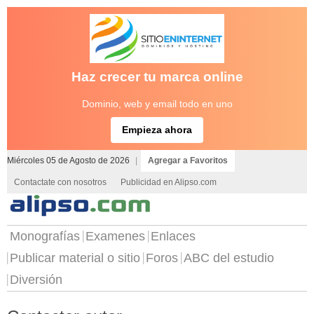
Haz crecer tu marca online
Dominio, web y email todo en uno
Empieza ahora
Miércoles 05 de Agosto de 2026
|
Agregar a Favoritos
Contactate con nosotros
Publicidad en Alipso.com
Monografías
Examenes
Enlaces
Publicar material o sitio
Foros
ABC del estudio
Diversión