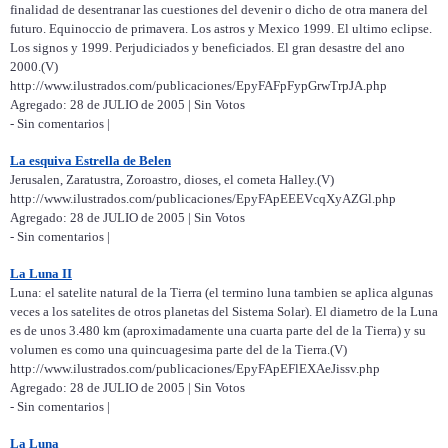
finalidad de desentranar las cuestiones del devenir o dicho de otra manera del
futuro. Equinoccio de primavera. Los astros y Mexico 1999. El ultimo eclipse.
Los signos y 1999. Perjudiciados y beneficiados. El gran desastre del ano
2000.(V)
http://www.ilustrados.com/publicaciones/EpyFAFpFypGrwTrpJA.php
Agregado: 28 de JULIO de 2005 | Sin Votos
- Sin comentarios |
La esquiva Estrella de Belen
Jerusalen, Zaratustra, Zoroastro, dioses, el cometa Halley.(V)
http://www.ilustrados.com/publicaciones/EpyFApEEEVcqXyAZGl.php
Agregado: 28 de JULIO de 2005 | Sin Votos
- Sin comentarios |
La Luna II
Luna: el satelite natural de la Tierra (el termino luna tambien se aplica algunas
veces a los satelites de otros planetas del Sistema Solar). El diametro de la Luna
es de unos 3.480 km (aproximadamente una cuarta parte del de la Tierra) y su
volumen es como una quincuagesima parte del de la Tierra.(V)
http://www.ilustrados.com/publicaciones/EpyFApEFlEXAeJissv.php
Agregado: 28 de JULIO de 2005 | Sin Votos
- Sin comentarios |
La Luna