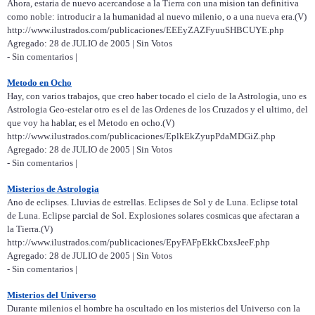
Ahora, estaria de nuevo acercandose a la Tierra con una mision tan definitiva
como noble: introducir a la humanidad al nuevo milenio, o a una nueva era.(V)
http://www.ilustrados.com/publicaciones/EEEyZAZFyuuSHBCUYE.php
Agregado: 28 de JULIO de 2005 | Sin Votos
- Sin comentarios |
Metodo en Ocho
Hay, con varios trabajos, que creo haber tocado el cielo de la Astrologia, uno es
Astrologia Geo-estelar otro es el de las Ordenes de los Cruzados y el ultimo, del
que voy ha hablar, es el Metodo en ocho.(V)
http://www.ilustrados.com/publicaciones/EplkEkZyupPdaMDGiZ.php
Agregado: 28 de JULIO de 2005 | Sin Votos
- Sin comentarios |
Misterios de Astrologia
Ano de eclipses. Lluvias de estrellas. Eclipses de Sol y de Luna. Eclipse total
de Luna. Eclipse parcial de Sol. Explosiones solares cosmicas que afectaran a
la Tierra.(V)
http://www.ilustrados.com/publicaciones/EpyFAFpEkkCbxsJeeF.php
Agregado: 28 de JULIO de 2005 | Sin Votos
- Sin comentarios |
Misterios del Universo
Durante milenios el hombre ha oscultado en los misterios del Universo con la