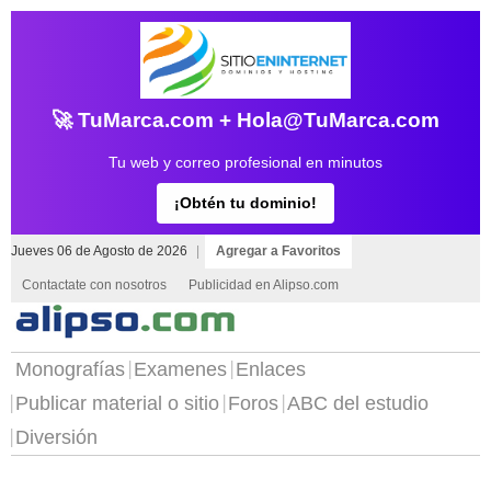
🚀 TuMarca.com + Hola@TuMarca.com
Tu web y correo profesional en minutos
¡Obtén tu dominio!
Jueves 06 de Agosto de 2026
|
Agregar a Favoritos
Contactate con nosotros
Publicidad en Alipso.com
Monografías
Examenes
Enlaces
Publicar material o sitio
Foros
ABC del estudio
Diversión