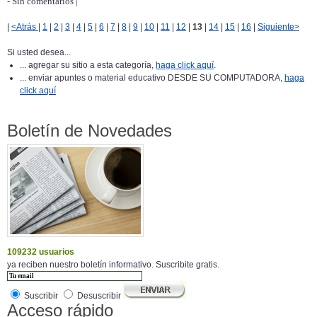
- Sin comentarios |
|
<Atrás
|
1
|
2
|
3
|
4
|
5
|
6
|
7
|
8
|
9
|
10
|
11
|
12
|
13
|
14
|
15
|
16
|
Siguiente>
Si usted desea...
... agregar su sitio a esta categoría,
haga click aquí
.
... enviar apuntes o material educativo DESDE SU COMPUTADORA,
haga
click aquí
Boletín de Novedades
109232 usuarios
ya reciben nuestro boletín informativo. Suscribite gratis.
Suscribir
Desuscribir
Acceso rápido