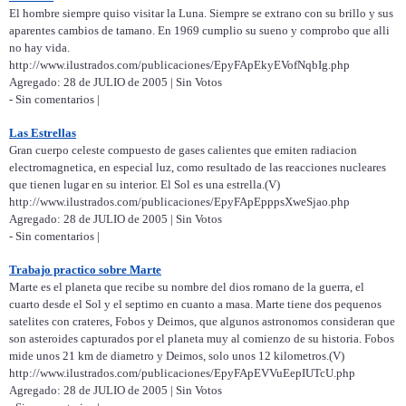
El hombre siempre quiso visitar la Luna. Siempre se extrano con su brillo y sus
aparentes cambios de tamano. En 1969 cumplio su sueno y comprobo que alli
no hay vida.
http://www.ilustrados.com/publicaciones/EpyFApEkyEVofNqbIg.php
Agregado: 28 de JULIO de 2005 | Sin Votos
- Sin comentarios |
Las Estrellas
Gran cuerpo celeste compuesto de gases calientes que emiten radiacion
electromagnetica, en especial luz, como resultado de las reacciones nucleares
que tienen lugar en su interior. El Sol es una estrella.(V)
http://www.ilustrados.com/publicaciones/EpyFApEpppsXweSjao.php
Agregado: 28 de JULIO de 2005 | Sin Votos
- Sin comentarios |
Trabajo practico sobre Marte
Marte es el planeta que recibe su nombre del dios romano de la guerra, el
cuarto desde el Sol y el septimo en cuanto a masa. Marte tiene dos pequenos
satelites con crateres, Fobos y Deimos, que algunos astronomos consideran que
son asteroides capturados por el planeta muy al comienzo de su historia. Fobos
mide unos 21 km de diametro y Deimos, solo unos 12 kilometros.(V)
http://www.ilustrados.com/publicaciones/EpyFApEVVuEepIUTcU.php
Agregado: 28 de JULIO de 2005 | Sin Votos