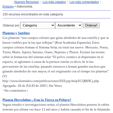
.:
Nuevos Recursos
::.
Los más votados
::.
Los más comentados
::
Enlaces
> Astronomía
155 recursos encontrados en esta categoría.
Ordenar por
Planetas y Satelites
Los planetas “son cuerpos celestes que giran alrededor de una estrella y que se
hacen visibles por la luz que reflejan” (Real Academia Espanola). Estos
cuerpos celestes forman el Sistema Solar, en total son nueve: Mercurio, Venus,
Tierra, Marte, Jupiter, Saturno, Urano, Neptuno y Pluton. Existen las teorias
sobre la formacion del sistema solar “El polvo cosmico al dispersarse en el
espacio, se aglomero a causa de la presion estelar, es decir, de la luz
proveniente de las estrellas, pasando entonces a formar grandes nucleos que
girando alrededor de otro mayor, el sol originando con el tiempo los planetas”.
(V)
http://www.ilustrados.com/publicaciones/EEEyppAulpZCQIBDCj.php
Agregado: 28 de JULIO de 2005 | Sin Votos
- Sin comentarios |
Planeta Hercolubus: ¿Esta la Tierra en Peligro?
Segun estudio e investigaciones serias, el planeta Hercolubus penetro la orbita
terrestre por ultima vez hace 13 mil anos y habria causado el fin de la Atlantida.