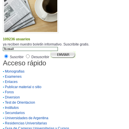
109236 usuarios
ya reciben nuestro boletín informativo. Suscribite gratis.
Suscribir
Desuscribir
Acceso rápido
•
Monografias
•
Examenes
•
Enlaces
•
Publicar material o sitio
•
Foros
•
Diversion
•
Test de Orientacion
•
Institutos
•
Secundarios
•
Universidades de Argentina
•
Residencias Universitarias
•
Guia de Carreras Universitarias y Cursos