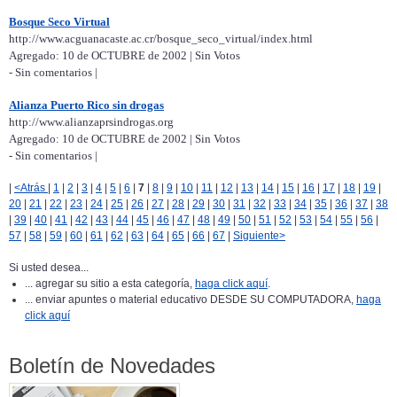
Bosque Seco Virtual
http://www.acguanacaste.ac.cr/bosque_seco_virtual/index.html
Agregado: 10 de OCTUBRE de 2002 | Sin Votos
- Sin comentarios |
Alianza Puerto Rico sin drogas
http://www.alianzaprsindrogas.org
Agregado: 10 de OCTUBRE de 2002 | Sin Votos
- Sin comentarios |
|
<Atrás
|
1
|
2
|
3
|
4
|
5
|
6
|
7
|
8
|
9
|
10
|
11
|
12
|
13
|
14
|
15
|
16
|
17
|
18
|
19
|
20
|
21
|
22
|
23
|
24
|
25
|
26
|
27
|
28
|
29
|
30
|
31
|
32
|
33
|
34
|
35
|
36
|
37
|
38
|
39
|
40
|
41
|
42
|
43
|
44
|
45
|
46
|
47
|
48
|
49
|
50
|
51
|
52
|
53
|
54
|
55
|
56
|
57
|
58
|
59
|
60
|
61
|
62
|
63
|
64
|
65
|
66
|
67
|
Siguiente>
Si usted desea...
... agregar su sitio a esta categoría,
haga click aquí
.
... enviar apuntes o material educativo DESDE SU COMPUTADORA,
haga
click aquí
Boletín de Novedades