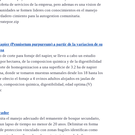
oferta de servicios de la empresa, pero ademas es una vision de
omunidades se formen lideres con conocimientos en el manejo
erdadero cimiento para la autogestion comunitaria.
ratepoe.zip
apier (Pennisetum purpureum) a partir de la variacion de su
osa
e corte para forraje del napier, se llevo a cabo un estudio
 por hectarea, de la composicion quimica y de la digestibilidad
 corte de homogenizacion a una superficie de 3.2 ha de napier
sa, donde se tomaron muestras semanales desde los 18 hasta los
e ofrecio el forraje a 4 ovinos adultos alojados en jaulas de
o, composicion quimica, digestibilidad, edad optima.(V)
oc
vador
mita el manejo adecuado del remanente de bosque secundario,
n un lapso de tiempo no menor de 20 anos. Delimitar en forma
 de proteccion vinculado con zonas fragiles identificas como