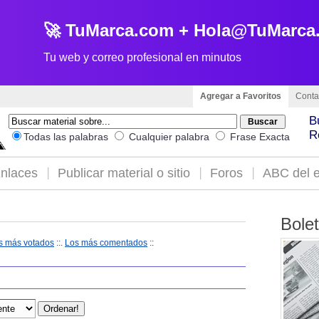
🚀 TuMarca.com + Hola@TuMarca
Tu web y correo profesional en minutos
Agregar a Favoritos
Conta
B
R
Todas las palabras
Cualquier palabra
Frase Exacta
nlaces
Publicar material o sitio
Foros
ABC del e
Bole
s más votados
::.
Los más comentados
::