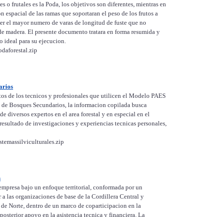
s o frutales es la Poda, los objetivos son diferentes, mientras en
on espacial de las ramas que soportaran el peso de los frutos a
ener el mayor numero de varas de longitud de fuste que no
 de madera. El presente documento tratara en forma resumida y
o ideal para su ejecucion.
daforestal.zip
arios
os de los tecnicos y profesionales que utilicen el Modelo PAES
l de Bosques Secundarios, la informacion copilada busca
e diversos expertos en el area forestal y en especial en el
esultado de investigaciones y experiencias tecnicas personales,
temassilviculturales.zip
n
presa bajo un enfoque territorial, conformada por un
 a las organizaciones de base de la Cordillera Central y
de Norte, dentro de un marco de coparticipacion en la
posterior apoyo en la asistencia tecnica y financiera. La