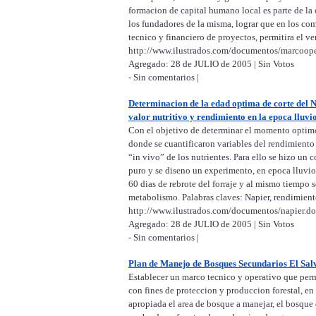
formacion de capital humano local es parte de la 
los fundadores de la misma, lograr que en los c
tecnico y financiero de proyectos, permitira el v
http://www.ilustrados.com/documentos/marcoope
Agregado: 28 de JULIO de 2005 | Sin Votos
- Sin comentarios |
Determinacion de la edad optima de corte del N
valor nutritivo y rendimiento en la epoca lluvi
Con el objetivo de determinar el momento optimo d
donde se cuantificaron variables del rendimiento
“in vivo” de los nutrientes. Para ello se hizo un
puro y se diseno un experimento, en epoca lluvio
60 dias de rebrote del forraje y al mismo tiempo s
metabolismo. Palabras claves: Napier, rendimient
http://www.ilustrados.com/documentos/napier.d
Agregado: 28 de JULIO de 2005 | Sin Votos
- Sin comentarios |
Plan de Manejo de Bosques Secundarios El Sal
Establecer un marco tecnico y operativo que per
con fines de proteccion y produccion forestal, e
apropiada el area de bosque a manejar, el bosque