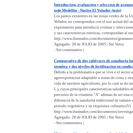
Introduccion, evaluacion y seleccion de grama
sede Medellin - Nucleo El Volador (tesis)
Los pastos existentes en las zonas verdes de la
Volador, no corresponden con el uso actual del sue
experimento para introducir, evaluar y seleccio
y sus caracteristicas esteticas, correspondan al us
http://www.ilustrados.com/documentos/gramaso
Agregado: 28 de JULIO de 2005 | Sin Votos
- Sin comentarios |
Comparativo de dos cultivares de zanahoria baby
siembra y dos niveles de fertilizacion en condici
Debido a la problematica que se vive e el sector a
agroexportacion adaptable a zonas de costa y sier
vida de nuestros agricultores, por lo cual se da 
L.), cuyas principales caracteristicas saludables d
precursor de la vitamina “A” ademas de ser una e
diferencia de la zanahoria tradicional de tamano
periodo vegetativo y su exquisitez culinaria.(V)
http://www.ilustrados.com/documentos/investig
Agregado: 28 de JULIO de 2005 | Sin Votos
- Sin comentarios |