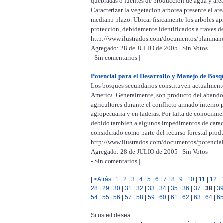
quebradas o fuentes de produccion de agua y area
Caracterizar la vegetacion arborea presente el ar
mediano plazo. Ubicar fisicamente los arboles apr
proteccion, debidamente identificados a traves de
http://www.ilustrados.com/documentos/planmane
Agregado: 28 de JULIO de 2005 | Sin Votos
- Sin comentarios |
Potencial para el Desarrollo y Manejo de Bos
Los bosques secundarios constituyen actualmente
America. Generalmente, son producto del abandono
agricultores durante el conflicto armado interno 
agropecuaria y en laderas. Por falta de conocimie
debido tambien a algunos impedimentos de caract
considerado como parte del recurso forestal prod
http://www.ilustrados.com/documentos/potencia
Agregado: 28 de JULIO de 2005 | Sin Votos
- Sin comentarios |
|
<Atrás
|
1
|
2
|
3
|
4
|
5
|
6
|
7
|
8
|
9
|
10
|
11
|
12
|
28
|
29
|
30
|
31
|
32
|
33
|
34
|
35
|
36
|
37
|
38
|
3
54
|
55
|
56
|
57
|
58
|
59
|
60
|
61
|
62
|
63
|
64
|
6
Si usted desea...