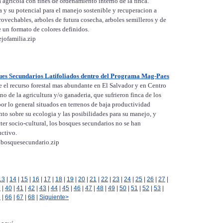
 agricola con fines de ordenamiento interno de la finca.
ea y su potencial para el manejo sostenible y recuperacion a
ovechables, arboles de futura cosecha, arboles semilleros y de
 un formato de colores definidos.
jofamilia.zip
ques Secundarios Latifoliados dentro del Programa Mag-Paes
 el recurso forestal mas abundante en El Salvador y en Centro
 de la agricultura y/o ganaderia, que sufrieron finca de los
por lo general situados en terrenos de baja productividad
nto sobre su ecologia y las posibilidades para su manejo, y
er socio-cultural, los bosques secundarios no se han
uctivo.
lbosquesecundario.zip
13
|
14
|
15
|
16
|
17
|
18
|
19
|
20
|
21
|
22
|
23
|
24
|
25
|
26
|
27
|
9
|
40
|
41
|
42
|
43
|
44
|
45
|
46
|
47
|
48
|
49
|
50
|
51
|
52
|
53
|
5
|
66
|
67
|
68
|
Siguiente>