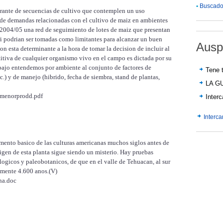
•
Buscador
rante de secuencias de cultivo que contemplen un uso
ie de demandas relacionadas con el cultivo de maiz en ambientes
 2004/05 una red de seguimiento de lotes de maiz que presentan
ori podrian ser tomadas como limitantes para alcanzar un buen
Ausp
on esta determinante a la hora de tomar la decision de incluir al
itiva de cualquier organismo vivo en el campo es dictada por su
rabajo entendemos por ambiente al conjunto de factores de
Tene t
tc.) y de manejo (hibrido, fecha de siembra, stand de plantas,
LA G
bmenorprodd.pdf
Inter
Interc
imento basico de las culturas americanas muchos siglos antes de
gen de esta planta sigue siendo un misterio. Hay pruebas
ogicos y paleobotanicos, de que en el valle de Tehuacan, al sur
mente 4.600 anos.(V)
na.doc