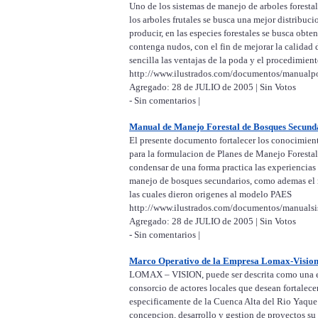
Uno de los sistemas de manejo de arboles forestale
los arboles frutales se busca una mejor distribuci
producir, en las especies forestales se busca obt
contenga nudos, con el fin de mejorar la calidad
sencilla las ventajas de la poda y el procedimient
http://www.ilustrados.com/documentos/manualpo
Agregado: 28 de JULIO de 2005 | Sin Votos
- Sin comentarios |
Manual de Manejo Forestal de Bosques Secund
El presente documento fortalecer los conocimient
para la formulacion de Planes de Manejo Foresta
condensar de una forma practica las experiencias d
manejo de bosques secundarios, como ademas el r
las cuales dieron origenes al modelo PAES
http://www.ilustrados.com/documentos/manualsis
Agregado: 28 de JULIO de 2005 | Sin Votos
- Sin comentarios |
Marco Operativo de la Empresa Lomax-Visio
LOMAX – VISION, puede ser descrita como una em
consorcio de actores locales que desean fortalecer
especificamente de la Cuenca Alta del Rio Yaque 
concepcion, desarrollo y gestion de proyectos su 