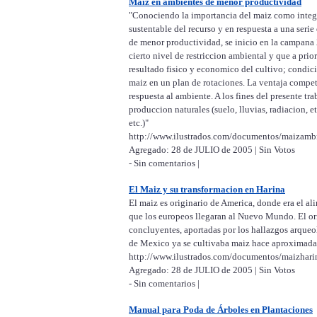
Maiz en ambientes de menor productividad
"Conociendo la importancia del maiz como integ
sustentable del recurso y en respuesta a una ser
de menor productividad, se inicio en la campana
cierto nivel de restriccion ambiental y que a pri
resultado fisico y economico del cultivo; condici
maiz en un plan de rotaciones. La ventaja compet
respuesta al ambiente. A los fines del presente t
produccion naturales (suelo, lluvias, radiacion, e
etc.)"
http://www.ilustrados.com/documentos/maizam
Agregado: 28 de JULIO de 2005 | Sin Votos
- Sin comentarios |
El Maiz y su transformacion en Harina
El maiz es originario de America, donde era el al
que los europeos llegaran al Nuevo Mundo. El ori
concluyentes, aportadas por los hallazgos arqueol
de Mexico ya se cultivaba maiz hace aproximada
http://www.ilustrados.com/documentos/maizhari
Agregado: 28 de JULIO de 2005 | Sin Votos
- Sin comentarios |
Manual para Poda de Árboles en Plantaciones