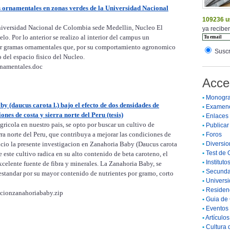
s ornamentales en zonas verdes de la Universidad Nacional
109236 u
 Universidad Nacional de Colombia sede Medellin, Nucleo El
ya reciben
lo. Por lo anterior se realizo al interior del campus un
nar gramas ornamentales que, por su comportamiento agronomico
Suscr
o del espacio fisico del Nucleo.
rnamentales.doc
Acce
•
Monogra
 (daucus carota l.) bajo el efecto de dos densidades de
•
Examen
ones de costa y sierra norte del Peru (tesis)
•
Enlaces
gricola en nuestro pais, se opto por buscar un cultivo de
•
Publicar 
ra norte del Peru, que contribuya a mejorar las condiciones de
•
Foros
inicio la presente investigacion en Zanahoria Baby (Daucus carota
•
Diversio
•
Test de 
e este cultivo radica en su alto contenido de beta caroteno, el
•
Instituto
xcelente fuente de fibra y minerales. La Zanahoria Baby, se
•
Secunda
 estandar por su mayor contenido de nutrientes por gramo, corto
•
Universi
•
Residenc
acionzanahoriababy.zip
•
Guia de 
•
Eventos 
•
Artículo
•
Cultura