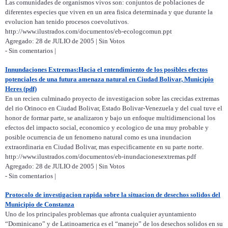
Las comunidades de organismos vivos son: conjuntos de poblaciones de
diferentes especies que viven en un area fisica determinada y que durante la
evolucion han tenido procesos coevolutivos.
http://www.ilustrados.com/documentos/eb-ecologcomun.ppt
Agregado: 28 de JULIO de 2005 | Sin Votos
- Sin comentarios |
Innundaciones Extremas:Hacia el entendimiento de los posibles efectos
potenciales de una futura amenaza natural en Ciudad Bolivar, Municipio
Heres (pdf)
En un recien culminado proyecto de investigacion sobre las crecidas extremas
del rio Orinoco en Ciudad Bolivar, Estado Bolivar-Venezuela y del cual tuve el
honor de formar parte, se analizaron y bajo un enfoque multidimencional los
efectos del impacto social, economico y ecologico de una muy probable y
posible ocurrencia de un fenomeno natural como es una inundacion
extraordinaria en Ciudad Bolivar, mas especificamente en su parte norte.
http://www.ilustrados.com/documentos/eb-inundacionesextremas.pdf
Agregado: 28 de JULIO de 2005 | Sin Votos
- Sin comentarios |
Protocolo de investigacion rapida sobre la situacion de desechos solidos del
Municipio de Constanza
Uno de los principales problemas que afronta cualquier ayuntamiento
“Dominicano” y de Latinoamerica es el “manejo” de los desechos solidos en su