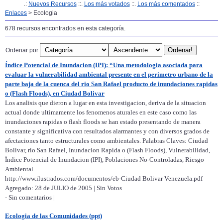
.:
Nuevos Recursos
::.
Los más votados
::.
Los más comentados
::
Enlaces
> Ecologia
678 recursos encontrados en esta categoría.
Ordenar por
Índice Potencial de Inundacion (IPI): “Una metodologia asociada para
evaluar la vulnerabilidad ambiental presente en el perimetro urbano de la
parte baja de la cuenca del rio San Rafael producto de inundaciones rapidas
o (Flash Floods), en Ciudad Bolivar
Los analisis que dieron a lugar en esta investigacion, deriva de la situacion
actual donde ultimamente los fenomenos aturales en este caso como las
inundaciones rapidas o flash floods se han estado presentando de manera
constante y significativa con resultados alarmantes y con diversos grados de
afectaciones tanto estructurales como ambientales. Palabras Claves: Ciudad
Bolivar, rio San Rafael, Inundacion Rapida o (Flash Floods), Vulnerabilidad,
Índice Potencial de Inundacion (IPI), Poblaciones No-Controladas, Riesgo
Ambiental.
http://www.ilustrados.com/documentos/eb-Ciudad Bolivar Venezuela.pdf
Agregado: 28 de JULIO de 2005 | Sin Votos
- Sin comentarios |
Ecologia de las Comunidades (ppt)