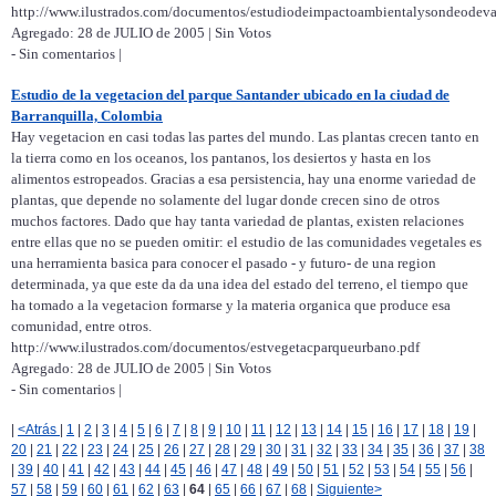
http://www.ilustrados.com/documentos/estudiodeimpactoambientalysondeodeval
Agregado: 28 de JULIO de 2005 | Sin Votos
- Sin comentarios |
Estudio de la vegetacion del parque Santander ubicado en la ciudad de
Barranquilla, Colombia
Hay vegetacion en casi todas las partes del mundo. Las plantas crecen tanto en
la tierra como en los oceanos, los pantanos, los desiertos y hasta en los
alimentos estropeados. Gracias a esa persistencia, hay una enorme variedad de
plantas, que depende no solamente del lugar donde crecen sino de otros
muchos factores. Dado que hay tanta variedad de plantas, existen relaciones
entre ellas que no se pueden omitir: el estudio de las comunidades vegetales es
una herramienta basica para conocer el pasado - y futuro- de una region
determinada, ya que este da da una idea del estado del terreno, el tiempo que
ha tomado a la vegetacion formarse y la materia organica que produce esa
comunidad, entre otros.
http://www.ilustrados.com/documentos/estvegetacparqueurbano.pdf
Agregado: 28 de JULIO de 2005 | Sin Votos
- Sin comentarios |
|
<Atrás
|
1
|
2
|
3
|
4
|
5
|
6
|
7
|
8
|
9
|
10
|
11
|
12
|
13
|
14
|
15
|
16
|
17
|
18
|
19
|
20
|
21
|
22
|
23
|
24
|
25
|
26
|
27
|
28
|
29
|
30
|
31
|
32
|
33
|
34
|
35
|
36
|
37
|
38
|
39
|
40
|
41
|
42
|
43
|
44
|
45
|
46
|
47
|
48
|
49
|
50
|
51
|
52
|
53
|
54
|
55
|
56
|
57
|
58
|
59
|
60
|
61
|
62
|
63
|
64
|
65
|
66
|
67
|
68
|
Siguiente>