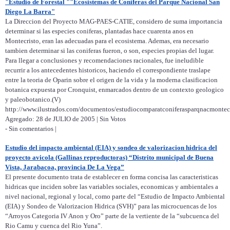
"Estudio de Forestal ""Ecosistemas de Coniferas del Parque Nacional San
Diego La Barra"
La Direccion del Proyecto MAG-PAES-CATIE, considero de suma importancia
determinar si las especies coniferas, plantadas hace cuarenta anos en
Montecristo, eran las adecuadas para el ecosistema. Ademas, era necesario
tambien determinar si las coniferas fueron, o son, especies propias del lugar.
Para llegar a conclusiones y recomendaciones racionales, fue ineludible
recurrir a los antecedentes historicos, haciendo el correspondiente traslape
entre la teoria de Oparin sobre el origen de la vida y la moderna clasificacion
botanica expuesta por Cronquist, enmarcados dentro de un contexto geologico
y paleobotanico.(V)
http://www.ilustrados.com/documentos/estudiocomparatconiferasparqnacmontecr
Agregado: 28 de JULIO de 2005 | Sin Votos
- Sin comentarios |
Estudio del impacto ambiental (EIA) y sondeo de valorizacion hidrica del
proyecto avicola (Gallinas reproductoras) “Distrito municipal de Buena
Vista, Jarabacoa, provincia De La Vega”
El presente documento trata de establecer en forma concisa las caracteristicas
hidricas que inciden sobre las variables sociales, economicas y ambientales a
nivel nacional, regional y local, como parte del “Estudio de Impacto Ambiental
(EIA) y Sondeo de Valorizacion Hidrica (SVH)” para las microcuencas de los
“Arroyos Categoria IV Anon y Oro” parte de la vertiente de la “subcuenca del
Rio Camu y cuenca del Rio Yuna”.