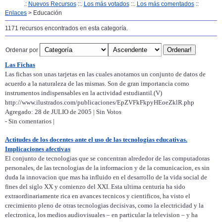
.:
Nuevos Recursos
::.
Los más votados
::.
Los más comentados
::
Enlaces
> Educación
1171 recursos encontrados en esta categoría.
Ordenar por
Las Fichas
Las fichas son unas tarjetas en las cuales anotamos un conjunto de datos de
acuerdo a la naturaleza de las mismas. Son de gran importancia como
instrumentos indispensables en la actividad estudiantil.(V)
http://www.ilustrados.com/publicaciones/EpZVFkFkpyHEoeZklR.php
Agregado: 28 de JULIO de 2005 | Sin Votos
- Sin comentarios |
Actitudes de los docentes ante el uso de las tecnologias educativas.
Implicaciones afectivas
El conjunto de tecnologias que se concentran alrededor de las computadoras
personales, de las tecnologias de la informacion y de la comunicacion, es sin
duda la innovacion que mas ha influido en el desarrollo de la vida social de
fines del siglo XX y comienzo del XXI. Esta ultima centuria ha sido
extraordinariamente rica en avances tecnicos y cientificos, ha visto el
crecimiento pleno de otras tecnologias decisivas, como la electricidad y la
electronica, los medios audiovisuales – en particular la television – y ha