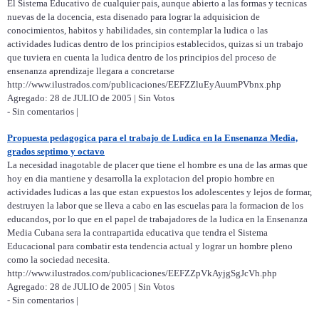
El Sistema Educativo de cualquier pais, aunque abierto a las formas y tecnicas
nuevas de la docencia, esta disenado para lograr la adquisicion de
conocimientos, habitos y habilidades, sin contemplar la ludica o las
actividades ludicas dentro de los principios establecidos, quizas si un trabajo
que tuviera en cuenta la ludica dentro de los principios del proceso de
ensenanza aprendizaje llegara a concretarse
http://www.ilustrados.com/publicaciones/EEFZZluEyAuumPVbnx.php
Agregado: 28 de JULIO de 2005 | Sin Votos
- Sin comentarios |
Propuesta pedagogica para el trabajo de Ludica en la Ensenanza Media,
grados septimo y octavo
La necesidad inagotable de placer que tiene el hombre es una de las armas que
hoy en dia mantiene y desarrolla la explotacion del propio hombre en
actividades ludicas a las que estan expuestos los adolescentes y lejos de formar,
destruyen la labor que se lleva a cabo en las escuelas para la formacion de los
educandos, por lo que en el papel de trabajadores de la ludica en la Ensenanza
Media Cubana sera la contrapartida educativa que tendra el Sistema
Educacional para combatir esta tendencia actual y lograr un hombre pleno
como la sociedad necesita.
http://www.ilustrados.com/publicaciones/EEFZZpVkAyjgSgJcVh.php
Agregado: 28 de JULIO de 2005 | Sin Votos
- Sin comentarios |