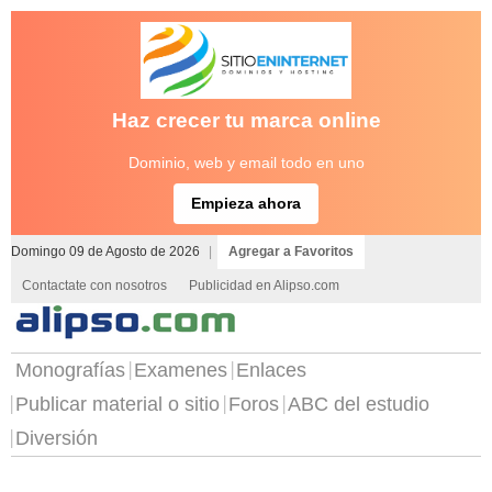
Haz crecer tu marca online
Dominio, web y email todo en uno
Empieza ahora
Domingo 09 de Agosto de 2026
|
Agregar a Favoritos
Contactate con nosotros
Publicidad en Alipso.com
Monografías
Examenes
Enlaces
Publicar material o sitio
Foros
ABC del estudio
Diversión