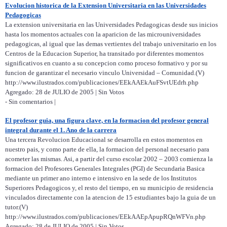
Evolucion historica de la Extension Universitaria en las Universidades
Pedagogicas
La extension universitaria en las Universidades Pedagogicas desde sus inicios
hasta los momentos actuales con la aparicion de las microuniversidades
pedagogicas, al igual que las demas vertientes del trabajo universitario en los
Centros de la Educacion Superior, ha transitado por diferentes momentos
significativos en cuanto a su concepcion como proceso formativo y por su
funcion de garantizar el necesario vinculo Universidad – Comunidad.(V)
http://www.ilustrados.com/publicaciones/EEkAAEkAuFSvtUEdrh.php
Agregado: 28 de JULIO de 2005 | Sin Votos
- Sin comentarios |
El profesor guia, una figura clave, en la formacion del profesor general
integral durante el 1. Ano de la carrera
Una tercera Revolucion Educacional se desarrolla en estos momentos en
nuestro pais, y como parte de ella, la formacion del personal necesario para
acometer las mismas. Asi, a partir del curso escolar 2002 – 2003 comienza la
formacion del Profesores Generales Integrales (PGI) de Secundaria Basica
mediante un primer ano interno e intensivo en la sede de los Institutos
Superiores Pedagogicos y, el resto del tiempo, en su municipio de residencia
vinculados directamente con la atencion de 15 estudiantes bajo la guia de un
tutor.(V)
http://www.ilustrados.com/publicaciones/EEkAAEpApupRQnWFVn.php
Agregado: 28 de JULIO de 2005 | Sin Votos