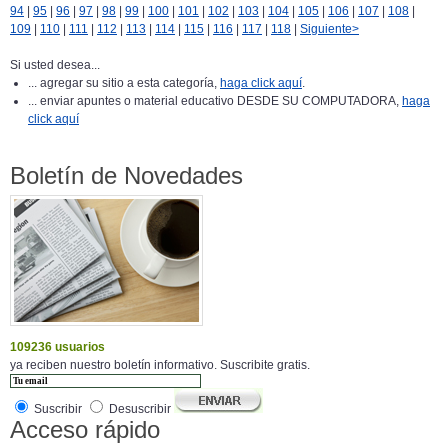
94
|
95
|
96
|
97
|
98
|
99
|
100
|
101
|
102
|
103
|
104
|
105
|
106
|
107
|
108
|
109
|
110
|
111
|
112
|
113
|
114
|
115
|
116
|
117
|
118
|
Siguiente>
Si usted desea...
... agregar su sitio a esta categoría,
haga click aquí
.
... enviar apuntes o material educativo DESDE SU COMPUTADORA,
haga
click aquí
Boletín de Novedades
109236 usuarios
ya reciben nuestro boletín informativo. Suscribite gratis.
Suscribir
Desuscribir
Acceso rápido