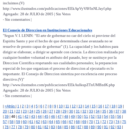
incluimos.(V)
http://www.ilustrados.com/publicaciones/EEkApVyVAVlnNLJayf.php
Agregado: 28 de JULIO de 2005 | Sin Votos
- Sin comentarios |
El Consejo de Direccion en Instituciones Educacionales
"Segun V. I. LENIN: “El arte de gobernar no cae del cielo ni proviene del
Espiritu Santo y por el hecho de que determinada clase avanzada no se
resuelve de pronto capaz de gobernar” (1). La capacidad y los habitos para
dirigir se elaboran; a dirigir se aprende con ciencia. La direccion realizada por
cualquier hombre voluntad es atributo del pasado, hoy se sustituye por la
Direccion Cientifica respetando sus cualidades personales; la preparacion
especial de los que organizan el proceso de direccion al ejecutarlo es lo
importante. El Consejo de Direccion sintetiza por excelencia este proceso
directivo.(V)"
http://www.ilustrados.com/publicaciones/EEkAulkupZTnUMBzdK.php
Agregado: 28 de JULIO de 2005 | Sin Votos
- Sin comentarios |
|
<Atrás
|
1
|
2
|
3
|
4
|
5
|
6
|
7
|
8
|
9
|
10
|
11
|
12
|
13
|
14
|
15
|
16
|
17
|
18
|
19
|
20
|
21
|
22
|
23
|
24
|
25
|
26
|
27
|
28
|
29
|
30
|
31
|
32
|
33
|
34
|
35
|
36
|
37
|
38
|
39
|
40
|
41
|
42
|
43
|
44
|
45
|
46
|
47
|
48
|
49
|
50
|
51
|
52
|
53
|
54
|
55
|
56
|
57
|
58
|
59
|
60
|
61
|
62
|
63
|
64
|
65
|
66
|
67
|
68
|
69
|
70
|
71
|
72
|
73
|
74
|
75
|
76
|
77
|
78
|
79
|
80
|
81
|
82
|
83
|
84
|
85
|
86
|
87
|
88
|
89
|
90
|
91
|
92
|
93
|