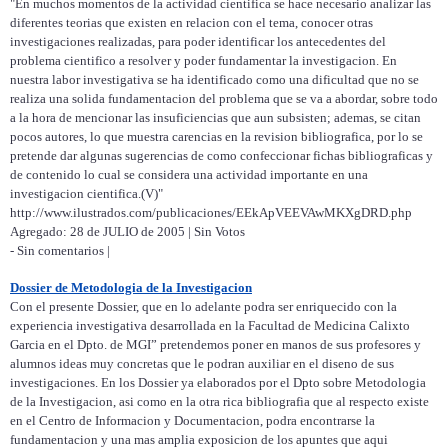
"En muchos momentos de la actividad cientifica se hace necesario analizar las
diferentes teorias que existen en relacion con el tema, conocer otras
investigaciones realizadas, para poder identificar los antecedentes del
problema cientifico a resolver y poder fundamentar la investigacion. En
nuestra labor investigativa se ha identificado como una dificultad que no se
realiza una solida fundamentacion del problema que se va a abordar, sobre todo
a la hora de mencionar las insuficiencias que aun subsisten; ademas, se citan
pocos autores, lo que muestra carencias en la revision bibliografica, por lo se
pretende dar algunas sugerencias de como confeccionar fichas bibliograficas y
de contenido lo cual se considera una actividad importante en una
investigacion cientifica.(V)"
http://www.ilustrados.com/publicaciones/EEkApVEEVAwMKXgDRD.php
Agregado: 28 de JULIO de 2005 | Sin Votos
- Sin comentarios |
Dossier de Metodologia de la Investigacion
Con el presente Dossier, que en lo adelante podra ser enriquecido con la
experiencia investigativa desarrollada en la Facultad de Medicina Calixto
Garcia en el Dpto. de MGI” pretendemos poner en manos de sus profesores y
alumnos ideas muy concretas que le podran auxiliar en el diseno de sus
investigaciones. En los Dossier ya elaborados por el Dpto sobre Metodologia
de la Investigacion, asi como en la otra rica bibliografia que al respecto existe
en el Centro de Informacion y Documentacion, podra encontrarse la
fundamentacion y una mas amplia exposicion de los apuntes que aqui