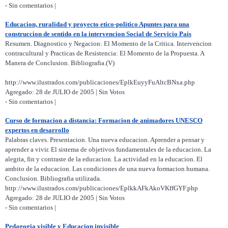
- Sin comentarios |
Educacion, ruralidad y proyecto etico-politico Apuntes para una
construccion de sentido en la intervencion Social de Servicio Pais
Resumen. Diagnostico y Negacion: El Momento de la Critica. Intervencion
contracultural y Practicas de Resistencia: El Momento de la Propuesta. A
Manera de Conclusion. Bibliografia.(V)
http://www.ilustrados.com/publicaciones/EplkEuyyFuAltcBNxa.php
Agregado: 28 de JULIO de 2005 | Sin Votos
- Sin comentarios |
Curso de formacion a distancia: Formacion de animadores UNESCO
expertos en desarrollo
Palabras claves. Presentacion. Una nueva educacion. Aprender a pensar y
aprender a vivir. El sistema de objetivos fundamentales de la educacion. La
alegria, fin y contraste de la educacion. La actividad en la educacion. El
ambito de la educacion. Las condiciones de una nueva formacion humana.
Conclusion. Bibliografia utilizada.
http://www.ilustrados.com/publicaciones/EplkkAFkAkoVKffGYF.php
Agregado: 28 de JULIO de 2005 | Sin Votos
- Sin comentarios |
Pedagogia visible y Educacion invisible