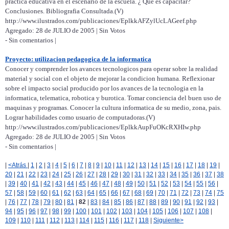
practica educativa en el escenario de la escuela. ¿ Que es capacitar?
Conclusiones. Bibliografia Consultada.(V)
http://www.ilustrados.com/publicaciones/EplkkAFZylUcLAGeef.php
Agregado: 28 de JULIO de 2005 | Sin Votos
- Sin comentarios |
Proyecto: utilizacion pedagogica de la informatica
Conocer y comprender los avances tecnologicos para operar sobre la realidad
material y social con el objeto de mejorar la condicion humana. Reflexionar
sobre el impacto social producido por los avances de la tecnologia en la
informatica, telematica, robotica y burotica. Tomar conciencia del buen uso de
maquinas y programas. Conocer la cultura informatica de su medio, zona, pais.
Lograr habilidades como usuario de computadoras.(V)
http://www.ilustrados.com/publicaciones/EplkkAupFuOKcRXHIw.php
Agregado: 28 de JULIO de 2005 | Sin Votos
- Sin comentarios |
|
<Atrás
|
1
|
2
|
3
|
4
|
5
|
6
|
7
|
8
|
9
|
10
|
11
|
12
|
13
|
14
|
15
|
16
|
17
|
18
|
19
|
20
|
21
|
22
|
23
|
24
|
25
|
26
|
27
|
28
|
29
|
30
|
31
|
32
|
33
|
34
|
35
|
36
|
37
|
38
|
39
|
40
|
41
|
42
|
43
|
44
|
45
|
46
|
47
|
48
|
49
|
50
|
51
|
52
|
53
|
54
|
55
|
56
|
57
|
58
|
59
|
60
|
61
|
62
|
63
|
64
|
65
|
66
|
67
|
68
|
69
|
70
|
71
|
72
|
73
|
74
|
75
|
76
|
77
|
78
|
79
|
80
|
81
|
82
|
83
|
84
|
85
|
86
|
87
|
88
|
89
|
90
|
91
|
92
|
93
|
94
|
95
|
96
|
97
|
98
|
99
|
100
|
101
|
102
|
103
|
104
|
105
|
106
|
107
|
108
|
109
|
110
|
111
|
112
|
113
|
114
|
115
|
116
|
117
|
118
|
Siguiente>