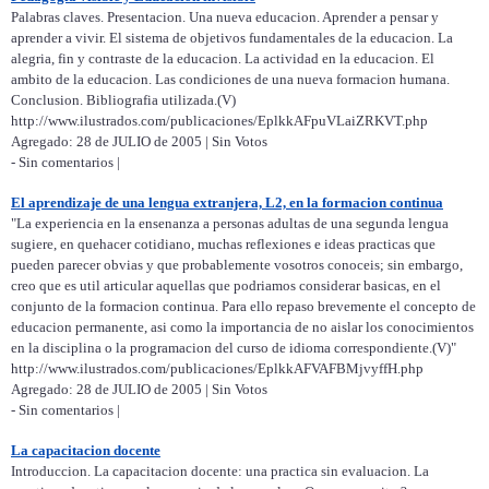
Palabras claves. Presentacion. Una nueva educacion. Aprender a pensar y
aprender a vivir. El sistema de objetivos fundamentales de la educacion. La
alegria, fin y contraste de la educacion. La actividad en la educacion. El
ambito de la educacion. Las condiciones de una nueva formacion humana.
Conclusion. Bibliografia utilizada.(V)
http://www.ilustrados.com/publicaciones/EplkkAFpuVLaiZRKVT.php
Agregado: 28 de JULIO de 2005 | Sin Votos
- Sin comentarios |
El aprendizaje de una lengua extranjera, L2, en la formacion continua
"La experiencia en la ensenanza a personas adultas de una segunda lengua
sugiere, en quehacer cotidiano, muchas reflexiones e ideas practicas que
pueden parecer obvias y que probablemente vosotros conoceis; sin embargo,
creo que es util articular aquellas que podriamos considerar basicas, en el
conjunto de la formacion continua. Para ello repaso brevemente el concepto de
educacion permanente, asi como la importancia de no aislar los conocimientos
en la disciplina o la programacion del curso de idioma correspondiente.(V)"
http://www.ilustrados.com/publicaciones/EplkkAFVAFBMjvyffH.php
Agregado: 28 de JULIO de 2005 | Sin Votos
- Sin comentarios |
La capacitacion docente
Introduccion. La capacitacion docente: una practica sin evaluacion. La