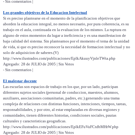
- Sin comentarios |
Los grandes objetivos de la Educacion Intelectual
Si es preciso plantearse en el momento de la planificacion objetivos que
aborden la educacion integral, no menos necesario, por pura coherencia, es su
trabajo en el aula, continuada en la evaluacion de los mismos. La ruptura en
alguno de estos momentos da lugar a ineficiencia y es una manifestacion de
baja calidad del sistema. Sin plantearnos por el momento el tema de la unidad
de vida, si que es preciso reconocer la necesidad de formacion intelectual y no
solo de adquisicion de saberes.(V)
http://www.ilustrados.com/publicaciones/EplkAkuuyVjnleTWta.php
Agregado: 28 de JULIO de 2005 | Sin Votos
- Sin comentarios |
El malestar docente
Las escuelas son espacios de trabajo en los que, por un lado, participan
diferentes sujetos sociales (personal de conduccion, maestros, alumnos,
auxiliares, asociaciones comunitarias, padres, etc.) generando una trama
compleja de relaciones con distintas funciones, intenciones, tiempos, tareas,
responsabilidades, y por otro, al estar emplazadas en diversas regiones y
comunidades, tienen diferentes historias, condiciones sociales, pautas
culturales y caracteristicas geograficas.
http://www.ilustrados.com/publicaciones/EplkEFuVuFCtdbMHrW.php
Agregado: 28 de JULIO de 2005 | Sin Votos