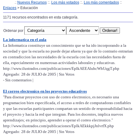
.:
Nuevos Recursos
::.
Los más votados
::.
Los más comentados
::
Enlaces
> Educación
1171 recursos encontrados en esta categoría.
Ordenar por
La informatica en el aula
La Informatica constituye un conocimiento que se ha ido incorporando a la
sociedad y que la escuela no puede dejar afuera ya que de lo contrario entrarian
en contradiccion las necesidades de la escuela con las necesidades fuera de
ella, especialmente en numerosas actividades laborales y educativas.
http://www.ilustrados.com/publicaciones/EplkAEEAluhcWhUqgT.php
Agregado: 28 de JULIO de 2005 | Sin Votos
- Sin comentarios |
El correo electronico en los proyectos educativos
"Para disenar proyectos con uso de correo electronico, es necesario una
programacion bien especificada, el acceso a redes de computadoras confiables
y que las escuelas participantes compartan un sentido de responsabilidad hacia
el proyecto y hacia la red que integran. Para los docentes, implica nuevos
aprendizajes; en principio, aprender a operar el correo electronico."
http://www.ilustrados.com/publicaciones/EplkAEkkkpjJnlvrfX.php
Agregado: 28 de JULIO de 2005 | Sin Votos