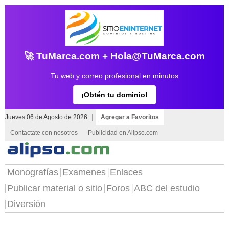
🚀 TuMarca.com + Hola@TuMarca.com
Tu web y correo profesional en minutos
¡Obtén tu dominio!
Jueves 06 de Agosto de 2026
|
Agregar a Favoritos
Contactate con nosotros
Publicidad en Alipso.com
Monografías
Examenes
Enlaces
Publicar material o sitio
Foros
ABC del estudio
Diversión