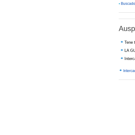
•
Buscador
Ausp
Tene t
LA G
Inter
Interc