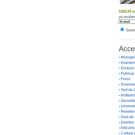
109235 u
ya reciben
Suscr
Acce
•
Monogra
•
Examen
•
Enlaces
•
Publicar 
•
Foros
•
Diversio
•
Test de 
•
Instituto
•
Secunda
•
Universi
•
Residenc
•
Guia de 
•
Eventos 
•
Artículo
•
Cultura