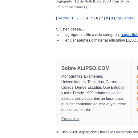
Agregado: 12 de ABRIL de 2000 | Sin Votos
- Sin comentarios |
|
<Atrás
|
1
|
2
|
3
|
4
|
5
|
6
|
7
|
8
|
9
|
Siguiente>
Si usted desea...
... agregar su sitio a esta categoría,
haga click
... enviar apuntes o material educativo 
Sobre ALIPSO.COM
Monografias, Exámenes,
Universidades, Terciarios, Carreras,
Cursos, Donde Estudiar, Que Estudiar
y más: Desde 1999 brindamos a los
estudiantes y docentes un lugar para
publicar contenido educativo y nutrirse
del conocimiento.
Contacto »
© 1999-2026 alipso.com | todos los derechos r