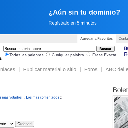
¿Aún sin tu dominio?
Regístralo en 5 minutos
Agregar a Favoritos
Conta
B
R
Todas las palabras
Cualquier palabra
Frase Exacta
nlaces
Publicar material o sitio
Foros
ABC del e
Bole
s más votados
::.
Los más comentados
::