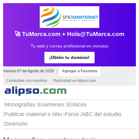
🚀 TuMarca.com + Hola@TuMarca.com
Tu web y correo profesional en minutos
¡Obtén tu dominio!
Viernes 07 de Agosto de 2026
|
Agregar a Favoritos
Contactate con nosotros
Publicidad en Alipso.com
Monografías
Examenes
Enlaces
Publicar material o sitio
Foros
ABC del estudio
Diversión