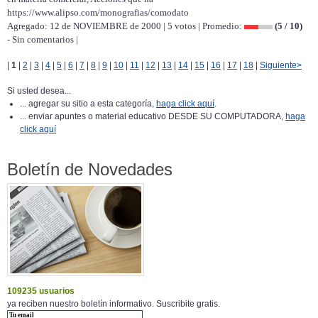
https://www.alipso.com/monografias/comodato
Agregado: 12 de NOVIEMBRE de 2000 | 5 votos | Promedio:
(5 / 10)
- Sin comentarios |
|
1
|
2
|
3
|
4
|
5
|
6
|
7
|
8
|
9
|
10
|
11
|
12
|
13
|
14
|
15
|
16
|
17
|
18
|
Siguiente>
Si usted desea...
... agregar su sitio a esta categoría,
haga click aquí
.
... enviar apuntes o material educativo DESDE SU COMPUTADORA,
haga
click aquí
Boletín de Novedades
109235 usuarios
ya reciben nuestro boletín informativo. Suscribite gratis.