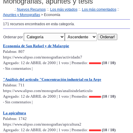
Monografias, apuntes y tesis
.:
Nuevos Recursos
::.
Los más votados
::.
Los más comentados
::
Apuntes y Monografías
> Economía
171 recursos encontrados en esta categoría.
Ordenar por
Economia de San Rafael y de Malargüe
Palabras: 807
https://www.alipso.com/monografias/actividadn7
Agregado: 12 de ABRIL de 2000 | 1 voto | Promedio:
(10 / 10)
- Sin comentarios |
"Análisis del articulo "Concentración industrial en la Arge
Palabras: 711
https://www.alipso.com/monografias/analisisdelarticulo
Agregado: 12 de ABRIL de 2000 | 1 voto | Promedio:
(10 / 10)
- Sin comentarios |
La apicultura
Palabras: 1742
https://www.alipso.com/monografias/apicultura2
Agregado: 12 de ABRIL de 2000 | 1 voto | Promedio:
(10 / 10)