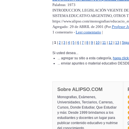
Palabras: 1973
INTRODUCCION, LEGISLACIÓN VIGENTE DE
SISTEMA EDUCATIVO ARGENTINO, OTROS TI
https://www.alipso.com/monografias/educacio_e
Agregado: 29 de ABRIL de 2001 (Por
Profesor J
1 comentario -
Leer comentario
|
|
1
|
2
|
3
|
4
|
5
|
6
|
7
|
8
|
9
|
10
|
11
|
12
|
13
|
Sigu
Si usted desea...
... agregar su sitio a esta categoría,
haga click
... enviar apuntes o material educativo 
Sobre ALIPSO.COM
Monografias, Exámenes,
Universidades, Terciarios, Carreras,
Cursos, Donde Estudiar, Que Estudiar
y más: Desde 1999 brindamos a los
estudiantes y docentes un lugar para
publicar contenido educativo y nutrirse
del conocimiento.