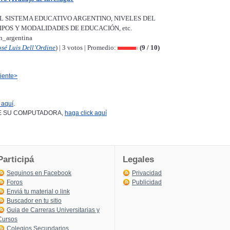
L SISTEMA EDUCATIVO ARGENTINO, NIVELES DEL
POS Y MODALIDADES DE EDUCACIÓN, etc.
n_argentina
osé Luis Dell’Ordine
) | 3 votos | Promedio:
(9 / 10)
iente>
 aquí
.
DESDE SU COMPUTADORA,
haga click aquí
Participá
Legales
Seguinos en Facebook
Privacidad
Foros
Publicidad
Enviá tu material o link
Buscador en tu sitio
Guia de Carreras Universitarias y
Cursos
Colegios Secundarios