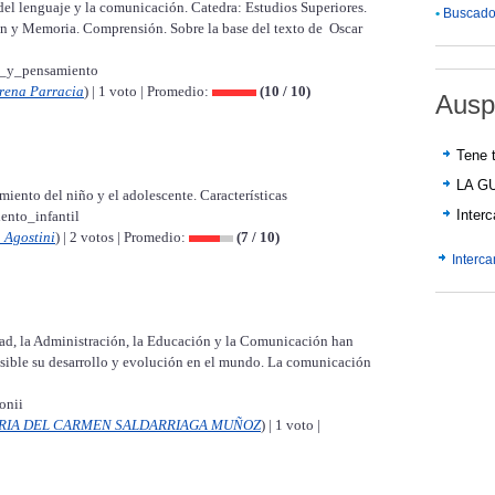
 del lenguaje y la comunicación. Catedra: Estudios Superiores.
•
Buscador
n y Memoria. Comprensión. Sobre la base del texto de Oscar
je_y_pensamiento
rena Parracia
) | 1 voto | Promedio:
(10 / 10)
Ausp
Tene t
LA G
iento del niño y el adolescente. Características
Inter
ento_infantil
 Agostini
) | 2 votos | Promedio:
(7 / 10)
Interc
dad, la Administración, la Educación y la Comunicación han
osible su desarrollo y evolución en el mundo. La comunicación
onii
RIA DEL CARMEN SALDARRIAGA MUÑOZ
) | 1 voto |