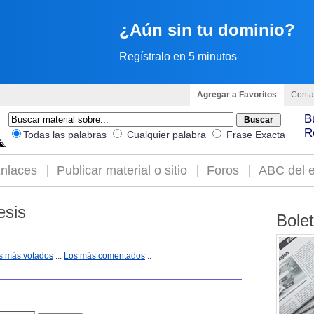
¿Aún sin tu dominio?
Regístralo en 5 minutos
Agregar a Favoritos
Conta
B
R
Todas las palabras
Cualquier palabra
Frase Exacta
nlaces
Publicar material o sitio
Foros
ABC del e
esis
Bole
s más votados
::.
Los más comentados
::