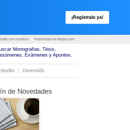
¡Regístralo ya!
ctate con nosotros
Publicidad en Alipso.com
uscar Monografias, Tésis,
esúmenes, Exámenes y Apuntes.
studio
Diversión
tín de Novedades