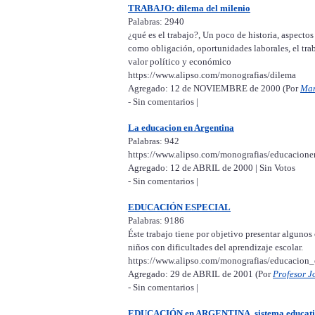
TRABAJO: dilema del milenio
Palabras: 2940
¿qué es el trabajo?, Un poco de historia, aspectos 
como obligación, oportunidades laborales, el trab
valor político y económico
https://www.alipso.com/monografias/dilema
Agregado: 12 de NOVIEMBRE de 2000 (Por
Mar
- Sin comentarios |
La educacion en Argentina
Palabras: 942
https://www.alipso.com/monografias/educacione
Agregado: 12 de ABRIL de 2000 | Sin Votos
- Sin comentarios |
EDUCACIÓN ESPECIAL
Palabras: 9186
Éste trabajo tiene por objetivo presentar algunos
niños con dificultades del aprendizaje escolar.
https://www.alipso.com/monografias/educacion_
Agregado: 29 de ABRIL de 2001 (Por
Profesor J
- Sin comentarios |
EDUCACIÓN en ARGENTINA, sistema educativo