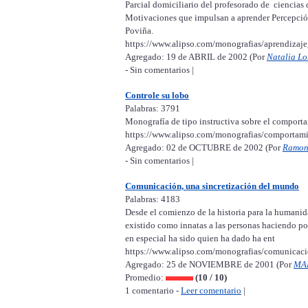
Parcial domiciliario del profesorado de ciencias
Motivaciones que impulsan a aprender Percepció
Poviña.
https://www.alipso.com/monografias/aprendiza
Agregado: 19 de ABRIL de 2002 (Por
Natalia Lo
- Sin comentarios |
Controle su lobo
Palabras: 3791
Monografía de tipo instructiva sobre el comportam
https://www.alipso.com/monografias/comportami
Agregado: 02 de OCTUBRE de 2002 (Por
Ramon
- Sin comentarios |
Comunicación, una sincretización del mundo
Palabras: 4183
Desde el comienzo de la historia para la humani
existido como innatas a las personas haciendo p
en especial ha sido quien ha dado ha ent
https://www.alipso.com/monografias/comunicaci
Agregado: 25 de NOVIEMBRE de 2001 (Por
MA
Promedio:
(10 / 10)
1 comentario -
Leer comentario
|