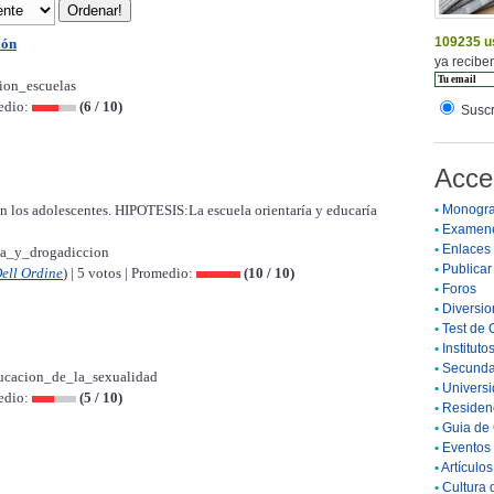
109235 u
ión
ya reciben
ion_escuelas
medio:
(6 / 10)
Suscr
Acce
los adolescentes. HIPOTESIS:La escuela orientaría y educaría
•
Monogra
•
Examen
•
Enlaces
ia_y_drogadiccion
•
Publicar 
Dell Ordine
) | 5 votos | Promedio:
(10 / 10)
•
Foros
•
Diversio
•
Test de 
•
Instituto
•
Secunda
ucacion_de_la_sexualidad
•
Universi
medio:
(5 / 10)
•
Residenc
•
Guia de 
•
Eventos 
•
Artículo
•
Cultura