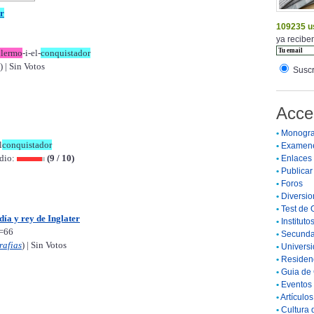
r
109235 u
ya reciben
llermo
-i-el-
conquistador
) | Sin Votos
Suscr
Acce
•
Monogra
l
conquistador
•
Examen
edio:
(9 / 10)
•
Enlaces
•
Publicar 
•
Foros
•
Diversio
•
Test de 
a y rey de Inglater
•
Instituto
d=66
•
Secunda
rafias
) | Sin Votos
•
Universi
•
Residenc
•
Guia de 
•
Eventos 
•
Artículo
•
Cultura