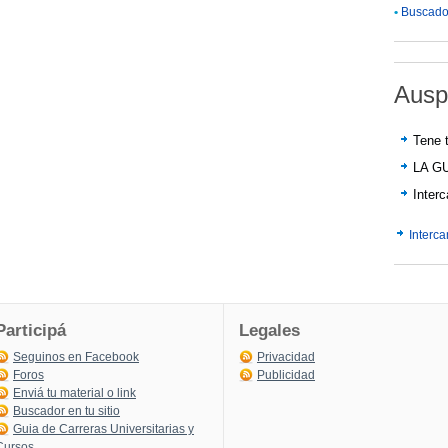
•
Buscador
Ausp
Tene t
LA G
Inter
Interc
Participá
Legales
Seguinos en Facebook
Privacidad
Foros
Publicidad
Enviá tu material o link
Buscador en tu sitio
Guia de Carreras Universitarias y
Cursos