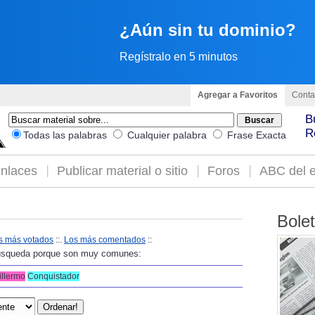
¿Aún sin tu dominio?
Regístralo en 5 minutos
Agregar a Favoritos
Conta
B
R
Todas las palabras
Cualquier palabra
Frase Exacta
nlaces
Publicar material o sitio
Foros
ABC del e
Bole
s más votados
::.
Los más comentados
::
 búsqueda porque son muy comunes:
illermo
Conquistador