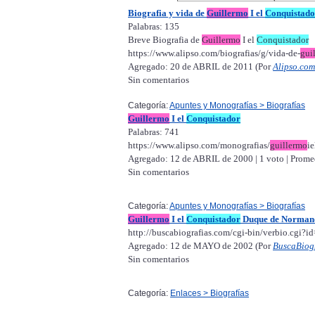
Biografia y vida de
Guillermo
I el
Conquistado
Palabras: 135
Breve Biografia de
Guillermo
I el
Conquistador
https://www.alipso.com/biografias/g/vida-de-
gui
Agregado: 20 de ABRIL de 2011 (Por
Alipso.com
Sin comentarios
Categoría:
Apuntes y Monografías > Biografías
Guillermo
I el
Conquistador
Palabras: 741
https://www.alipso.com/monografias/
guillermo
ie
Agregado: 12 de ABRIL de 2000 | 1 voto | Prom
Sin comentarios
Categoría:
Apuntes y Monografías > Biografías
Guillermo
I el
Conquistador
Duque de Normandí
http://buscabiografias.com/cgi-bin/verbio.cgi?i
Agregado: 12 de MAYO de 2002 (Por
BuscaBiog
Sin comentarios
Categoría:
Enlaces > Biografías