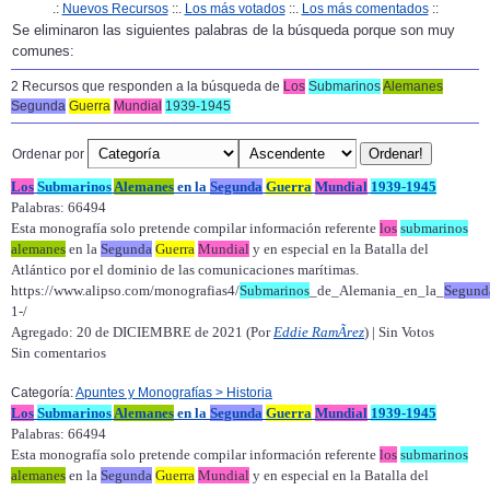
.:
Nuevos Recursos
::.
Los más votados
::.
Los más comentados
::
Se eliminaron las siguientes palabras de la búsqueda porque son muy
comunes:
2 Recursos que responden a la búsqueda de
Los
Submarinos
Alemanes
Segunda
Guerra
Mundial
1939-1945
Ordenar por
Los
Submarinos
Alemanes
en la
Segunda
Guerra
Mundial
1939-1945
Palabras: 66494
Esta monografía solo pretende compilar información referente
los
submarinos
alemanes
en la
Segunda
Guerra
Mundial
y en especial en la Batalla del
Atlántico por el dominio de las comunicaciones marítimas.
https://www.alipso.com/monografias4/
Submarinos
_de_Alemania_en_la_
Segund
1-/
Agregado: 20 de DICIEMBRE de 2021 (Por
Eddie RamÃ­rez
) | Sin Votos
Sin comentarios
Categoría:
Apuntes y Monografías > Historia
Los
Submarinos
Alemanes
en la
Segunda
Guerra
Mundial
1939-1945
Palabras: 66494
Esta monografía solo pretende compilar información referente
los
submarinos
alemanes
en la
Segunda
Guerra
Mundial
y en especial en la Batalla del