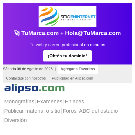
🚀 TuMarca.com + Hola@TuMarca.com
Tu web y correo profesional en minutos
¡Obtén tu dominio!
Sábado 08 de Agosto de 2026
|
Agregar a Favoritos
Contactate con nosotros
Publicidad en Alipso.com
Monografías
Examenes
Enlaces
Publicar material o sitio
Foros
ABC del estudio
Diversión