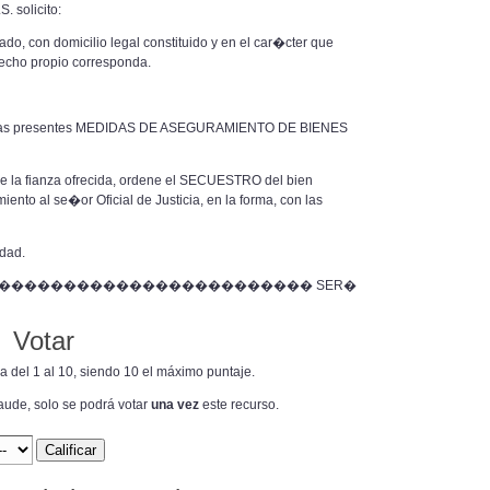
. solicito:
n domicilio legal constituido y en el car�cter que
recho propio corresponda.
s presentes MEDIDAS DE ASEGURAMIENTO DE BIENES
fianza ofrecida, ordene el SECUESTRO del bien
nto al se�or Oficial de Justicia, en la forma, con las
dad.
������������������������ SER�
Votar
ra del 1 al 10, siendo 10 el máximo puntaje.
raude, solo se podrá votar
una vez
este recurso.