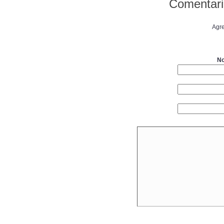
Comentari
Agre
No