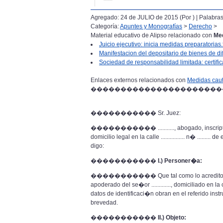
Agregado: 24 de JULIO de 2015 (Por
) | Palabra
Categoría:
Apuntes y Monografías
>
Derecho
>
Material educativo de Alipso relacionado con
Med
Juicio ejecutivo: inicia medidas preparatorias.f
Manifestacion del depositario de bienes de dif
Sociedad de responsabilidad limitada: certifi
Enlaces externos relacionados con
Medidas caut
����������������������
����������� Sr. Juez:
����������� ..........., abogado, inscripto en 
domicilio legal en la calle ................ n� ......
digo:
�����������
I.) Personer�a:
����������� Que tal como lo acredito con 
apoderado del se�or ............., domiciliado en la cal
datos de identificaci�n obran en el referido in
brevedad.
�����������
II.) Objeto: