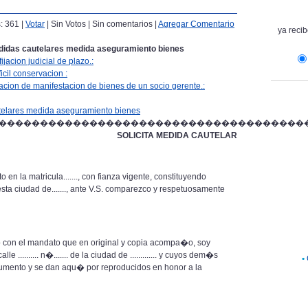
s: 361 |
Votar
| Sin Votos | Sin comentarios |
Agregar Comentario
ya recib
idas cautelares medida aseguramiento bienes
ijacion judicial de plazo.:
icil conservacion :
cacion de manifestacion de bienes de un socio gerente.:
elares medida aseguramiento bienes
�������������������������������������
SOLICITA MEDIDA CAUTELAR
la matricula......., con fianza vigente, constituyendo
... de esta ciudad de......., ante V.S. comparezco y respetuosamente
el mandato que en original y copia acompa�o, soy
le .......... n�....... de la ciudad de ............. y cuyos dem�s
•
strumento y se dan aqu� por reproducidos en honor a la