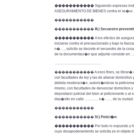
�����������
Siguiendo expresas ins
ASEGURAMIENTO DE BIENES contra el se�or........, domi
�����������
�����������
III.) Secuestro preventi
�����������
A los efectos de asegurar 
iniciarse contra el precaucionado y bajo la fianza del 
n�....., solicito se decrete el secuestro de la c
de la documentaci�n que adjunto consiste en: ............
....................................................
����������� A esos fines, se librar� el co
con facultades de ley y las de allanar domicilios
debida moderaci�n, autoriz�ndose la peticionante y
mismo, con facultades de denunciar domicilios y
depositario judicial del bien al peticionante o al s
dep�sito en calle ............... n� ....... de la ciudad de ..
�����������
�����������
IV.) Petici�n:
�����������
Por todo lo expuesto y h
cuyo desapoderamiento se solicita es el objeto 