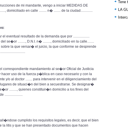
Tene t
trucciones de mi mandante, vengo a iniciar MEDIDAS DE
LA G
ciliado en calle ......... n� ........ de la ciudad..............
Inter
vo:
el eventual resultado de la demanda que por ...................
se�or ........., D.N.I. n� ........., domiciliado en la calle........
osa sobre la que versar� el juicio, la que conforme se desprende
....................
rrespondiente mandamiento al se�or Oficial de Justicia
 y hacer uso de la fuerza p�blica en caso necesario y con la
/o al doctor ........ para intervenir en el diligenciamiento del
 lugares de situaci�n del bien a secuestrarse. Se designar�
e�or ........., quienes constituir�n domicilio a los fines del
...................
all�ndose cumplido los requisitos legales, es decir, que el bien
de la litis y que se han presentado documentos que hacen