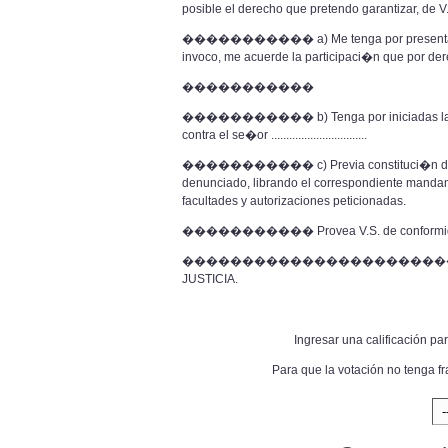
posible el derecho que pretendo garantizar, de V.S
����������� a) Me tenga por presentado, co
invoco, me acuerde la participaci�n que por de
�����������
����������� b) Tenga por iniciadas la
contra el se�or ................................
����������� c) Previa constituci�n de la 
denunciado, librando el correspondiente mandamie
facultades y autorizaciones peticionadas.
����������� Provea V.S. de conformi
����������������������
JUSTICIA.
Ingresar una calificación pa
Para que la votación no tenga f