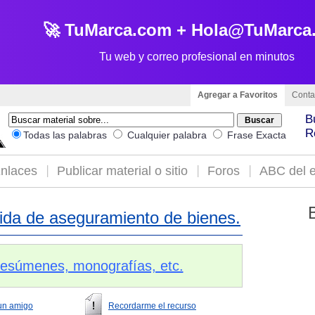
🚀 TuMarca.com + Hola@TuMarca
Tu web y correo profesional en minutos
Agregar a Favoritos
Conta
B
R
Todas las palabras
Cualquier palabra
Frase Exacta
nlaces
Publicar material o sitio
Foros
ABC del e
ida de aseguramiento de bienes.
 resúmenes, monografías, etc.
un amigo
Recordarme el recurso