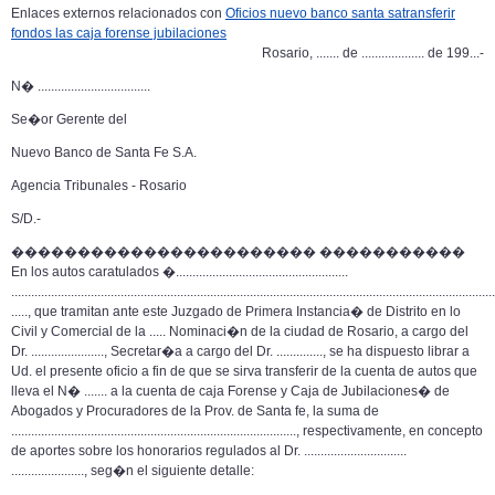
Enlaces externos relacionados con
Oficios nuevo banco santa satransferir
fondos las caja forense jubilaciones
Rosario, ....... de ................... de 199...-
N� ..................................
Se�or Gerente del
Nuevo Banco de Santa Fe S.A.
Agencia Tribunales - Rosario
S/D.-
����������������������� �����������
En los autos caratulados �....................................................
.............................................................................................................................................
....., que tramitan ante este Juzgado de Primera Instancia� de Distrito en lo
Civil y Comercial de la ..... Nominaci�n de la ciudad de Rosario, a cargo del
Dr. ......................, Secretar�a a cargo del Dr. .............., se ha dispuesto librar a
Ud. el presente oficio a fin de que se sirva transferir de la cuenta de autos que
lleva el N� ....... a la cuenta de caja Forense y Caja de Jubilaciones� de
Abogados y Procuradores de la Prov. de Santa fe, la suma de
......................................................................................, respectivamente, en concepto
de aportes sobre los honorarios regulados al Dr. ...............................
......................, seg�n el siguiente detalle: