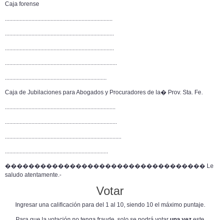
Caja forense
.........................................................................
..........................................................................
..........................................................................
............................................................................
.....................................................................
Caja de Jubilaciones para Abogados y Procuradores de la� Prov. Sta. Fe.
...........................................................................
............................................................................
...............................................................................
......................................................................
���������������������������������� Le
saludo atentamente.-
Votar
Ingresar una calificación para del 1 al 10, siendo 10 el máximo puntaje.
Para que la votación no tenga fraude, solo se podrá votar
una vez
este