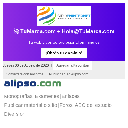
🚀 TuMarca.com + Hola@TuMarca.com
Tu web y correo profesional en minutos
¡Obtén tu dominio!
Jueves 06 de Agosto de 2026
|
Agregar a Favoritos
Contactate con nosotros
Publicidad en Alipso.com
Monografías
Examenes
Enlaces
Publicar material o sitio
Foros
ABC del estudio
Diversión