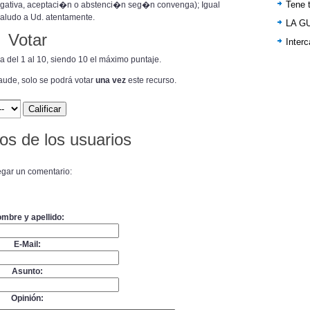
Tene t
. (negativa, aceptaci�n o abstenci�n seg�n convenga); Igual
aludo a Ud. atentamente.
LA G
Votar
Inter
ra del 1 al 10, siendo 10 el máximo puntaje.
raude, solo se podrá votar
una vez
este recurso.
os de los usuarios
gar un comentario:
mbre y apellido:
E-Mail:
Asunto:
Opinión: