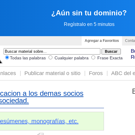
¿Aún sin tu dominio?
Regístralo en 5 minutos
Agregar a Favoritos
Conta
B
R
Todas las palabras
Cualquier palabra
Frase Exacta
nlaces
Publicar material o sitio
Foros
ABC del e
icacion a los demas socios
 sociedad.
 resúmenes, monografías, etc.