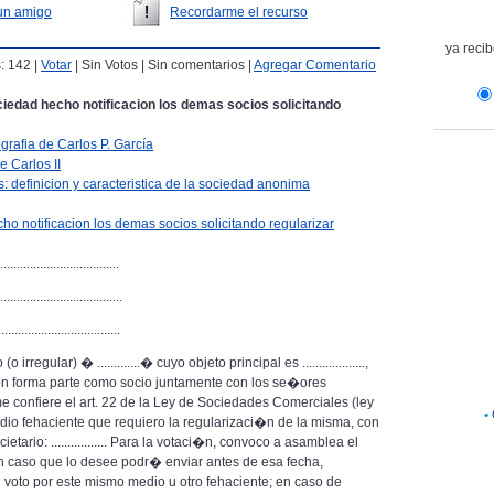
un amigo
Recordarme el recurso
ya recib
s: 142 |
Votar
| Sin Votos | Sin comentarios |
Agregar Comentario
iedad hecho notificacion los demas socios solicitando
ografia de Carlos P. García
e Carlos II
definicion y caracteristica de la sociedad anonima
o notificacion los demas socios solicitando regularizar
.................................
...................................
...................................
egular) � .............� cuyo objeto principal es ...................,
tambi�n forma parte como socio juntamente con los se�ores
 que me confiere el art. 22 de la Ley de Sociedades Comerciales (ley
•
 medio fehaciente que requiero la regularizaci�n de la misma, con
tario: ................. Para la votaci�n, convoco a asamblea el
 .....; en caso que lo desee podr� enviar antes de esa fecha,
 su voto por este mismo medio u otro fehaciente; en caso de