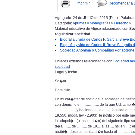
Imprimir
Recomendar a 
Agregado: 24 de JULIO de 2015 (Por
) | Palabra
Categoría:
Apuntes y Monografías
>
Derecho
>
Material educativo de Alipso relacionado con
Soc
regularizar sociedad
Biografia y vida de Carlos P. García: Breve Bi
Biografia y vida de Carlos II: Breve Biografia d
Sociedad Anónima o Compañías Por acciones: 
Enlaces externos relacionados con
Sociedad hech
sociedad
Lugar y fecha. .................................................................
Se�or .............................................................................
Domicilio ........................................................................
En mi car�cter de socio de la sociedad de hecho (o irr
con domicilio en .................. de la que Ud. 
......................, y haciendo uso de la facultad
19.550, modif. ley - 2.903), le notifico por este
la adopci�n (o inscripci�n) del siguiente tipo socie
d�a ........ de ........... de 19.... a las .... hs. en
recibi�ndose comunicaci�n hasta el ..............