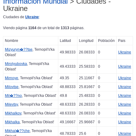
Información Mundial
> Ciudades -
Ukraine
Ciudades de
Ukraine
:
Viendo página
1164
de un total de
1313
páginas.
Nombre
Latitud
Longitud
Población
Pais
Mizyuryn�??tse
, Ternopil's'ka
49.98333
26.08333
0
Ukraine
Oblast'
Mirolyubovka
, Ternopil's'ka
49.43333
25.58333
0
Ukraine
Oblast'
Mirnoye
, Ternopil's'ka Oblast'
49.35
25.11667
0
Ukraine
Milovtse
, Ternopil's'ka Oblast'
48.88333
25.81667
0
Ukraine
Mil�??no
, Ternopil's'ka Oblast'
49.8
25.48333
0
Ukraine
Milevtsy
, Ternopil's'ka Oblast'
48.63333
26.28333
0
Ukraine
Mikhalkov
, Ternopil's'ka Oblast'
48.63333
26.08333
0
Ukraine
Mikhalka
, Ternopil's'ka Oblast'
49.16667
25.96667
0
Ukraine
Mikhal�??che
, Ternopil's'ka
48.78333
25.6
0
Ukraine