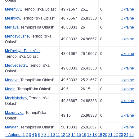
Oblast'
Metenyuv
, Ternopil's'ka Oblast'
49.71667
25.1
0
Ukraine
Meshkov
, Ternopil's'ka Oblast'
48.76667
25.83333
0
Ukraine
Merlava
, Ternopil's'ka Oblast'
48.88333
26
0
Ukraine
Mendzyguzhe
, Ternopil's'ka
49.03333
24.96667
0
Ukraine
Oblast'
Mel'nytsya-Podil's'ka
,
48.61667
26.16667
0
Ukraine
Ternopil's'ka Oblast'
Medvedevtsy
, Ternopil's'ka
49.08333
25.43333
0
Ukraine
Oblast'
Medova
, Ternopil's'ka Oblast'
49.53333
25.21667
0
Ukraine
Medin
, Ternopil's'ka Oblast'
49.6
26.15
0
Ukraine
Mechishchev
, Ternopil's'ka
49.36667
24.88333
0
Ukraine
Oblast'
Mazuruvka
, Ternopil's'ka
49.15
25.98333
0
Ukraine
Oblast'
Maydan
, Ternopil's'ka Oblast'
50.18333
25.91667
0
Ukraine
< Anterior
1
2
3
4
5
6
7
8
9
10
11
12
13
14
15
16
17
18
19
20
21
22
23
24
25