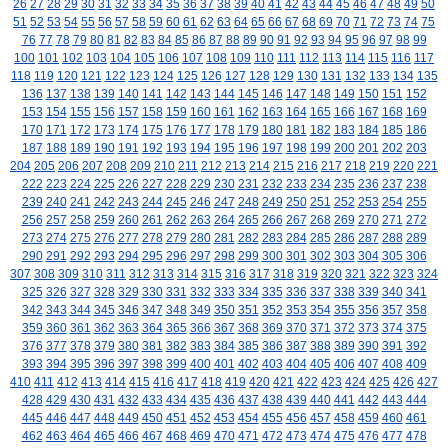
26
27
28
29
30
31
32
33
34
35
36
37
38
39
40
41
42
43
44
45
46
47
48
49
50
51
52
53
54
55
56
57
58
59
60
61
62
63
64
65
66
67
68
69
70
71
72
73
74
75
76
77
78
79
80
81
82
83
84
85
86
87
88
89
90
91
92
93
94
95
96
97
98
99
100
101
102
103
104
105
106
107
108
109
110
111
112
113
114
115
116
117
118
119
120
121
122
123
124
125
126
127
128
129
130
131
132
133
134
135
136
137
138
139
140
141
142
143
144
145
146
147
148
149
150
151
152
153
154
155
156
157
158
159
160
161
162
163
164
165
166
167
168
169
170
171
172
173
174
175
176
177
178
179
180
181
182
183
184
185
186
187
188
189
190
191
192
193
194
195
196
197
198
199
200
201
202
203
204
205
206
207
208
209
210
211
212
213
214
215
216
217
218
219
220
221
222
223
224
225
226
227
228
229
230
231
232
233
234
235
236
237
238
239
240
241
242
243
244
245
246
247
248
249
250
251
252
253
254
255
256
257
258
259
260
261
262
263
264
265
266
267
268
269
270
271
272
273
274
275
276
277
278
279
280
281
282
283
284
285
286
287
288
289
290
291
292
293
294
295
296
297
298
299
300
301
302
303
304
305
306
307
308
309
310
311
312
313
314
315
316
317
318
319
320
321
322
323
324
325
326
327
328
329
330
331
332
333
334
335
336
337
338
339
340
341
342
343
344
345
346
347
348
349
350
351
352
353
354
355
356
357
358
359
360
361
362
363
364
365
366
367
368
369
370
371
372
373
374
375
376
377
378
379
380
381
382
383
384
385
386
387
388
389
390
391
392
393
394
395
396
397
398
399
400
401
402
403
404
405
406
407
408
409
410
411
412
413
414
415
416
417
418
419
420
421
422
423
424
425
426
427
428
429
430
431
432
433
434
435
436
437
438
439
440
441
442
443
444
445
446
447
448
449
450
451
452
453
454
455
456
457
458
459
460
461
462
463
464
465
466
467
468
469
470
471
472
473
474
475
476
477
478