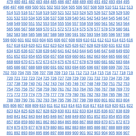
479
480
481
482
483
484
485
486
487
488
489
490
491
492
493
494
495
496
497
498
499
500
501
502
503
504
505
506
507
508
509
510
511
512
513
514
515
516
517
518
519
520
521
522
523
524
525
526
527
528
529
530
531
532
533
534
535
536
537
538
539
540
541
542
543
544
545
546
547
548
549
550
551
552
553
554
555
556
557
558
559
560
561
562
563
564
565
566
567
568
569
570
571
572
573
574
575
576
577
578
579
580
581
582
583
584
585
586
587
588
589
590
591
592
593
594
595
596
597
598
599
600
601
602
603
604
605
606
607
608
609
610
611
612
613
614
615
616
617
618
619
620
621
622
623
624
625
626
627
628
629
630
631
632
633
634
635
636
637
638
639
640
641
642
643
644
645
646
647
648
649
650
651
652
653
654
655
656
657
658
659
660
661
662
663
664
665
666
667
668
669
670
671
672
673
674
675
676
677
678
679
680
681
682
683
684
685
686
687
688
689
690
691
692
693
694
695
696
697
698
699
700
701
702
703
704
705
706
707
708
709
710
711
712
713
714
715
716
717
718
719
720
721
722
723
724
725
726
727
728
729
730
731
732
733
734
735
736
737
738
739
740
741
742
743
744
745
746
747
748
749
750
751
752
753
754
755
756
757
758
759
760
761
762
763
764
765
766
767
768
769
770
771
772
773
774
775
776
777
778
779
780
781
782
783
784
785
786
787
788
789
790
791
792
793
794
795
796
797
798
799
800
801
802
803
804
805
806
807
808
809
810
811
812
813
814
815
816
817
818
819
820
821
822
823
824
825
826
827
828
829
830
831
832
833
834
835
836
837
838
839
840
841
842
843
844
845
846
847
848
849
850
851
852
853
854
855
856
857
858
859
860
861
862
863
864
865
866
867
868
869
870
871
872
873
874
875
876
877
878
879
880
881
882
883
884
885
886
887
888
889
890
891
892
893
894
895
896
897
898
899
900
901
902
903
904
905
906
907