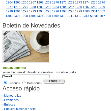
1264
1265
1266
1267
1268
1269
1270
1271
1272
1273
1274
1275
1276
1277
1278
1279
1280
1281
1282
1283
1284
1285
1286
1287
1288
1289
1290
1291
1292
1293
1294
1295
1296
1297
1298
1299
1300
1301
1302
1303
1304
1305
1306
1307
1308
1309
1310
1311
1312
1313
Siguiente >
Boletín de Novedades
109235 usuarios
ya reciben nuestro boletín informativo. Suscribite gratis.
Suscribir
Desuscribir
Acceso rápido
•
Monografias
•
Examenes
•
Enlaces
•
Publicar material o sitio