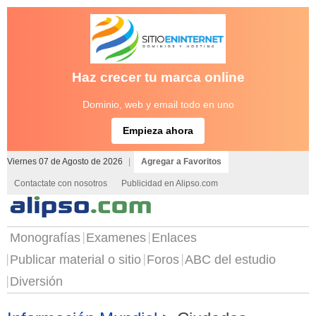
Haz crecer tu marca online
Dominio, web y email todo en uno
Empieza ahora
Viernes 07 de Agosto de 2026
|
Agregar a Favoritos
Contactate con nosotros
Publicidad en Alipso.com
Monografías
Examenes
Enlaces
Publicar material o sitio
Foros
ABC del estudio
Diversión