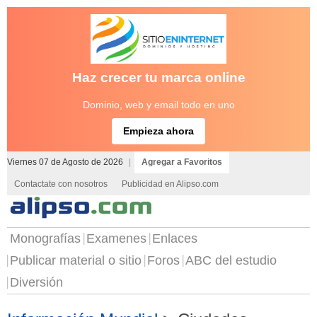
Haz crecer tu marca online
Dominio, web y email todo en uno
Empieza ahora
Viernes 07 de Agosto de 2026
|
Agregar a Favoritos
Contactate con nosotros
Publicidad en Alipso.com
Monografías
Examenes
Enlaces
Publicar material o sitio
Foros
ABC del estudio
Diversión