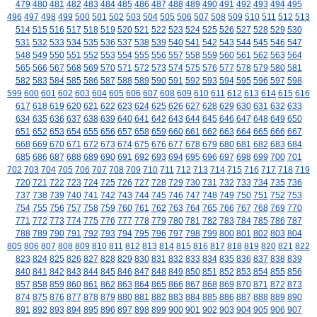
479
480
481
482
483
484
485
486
487
488
489
490
491
492
493
494
495
496
497
498
499
500
501
502
503
504
505
506
507
508
509
510
511
512
513
514
515
516
517
518
519
520
521
522
523
524
525
526
527
528
529
530
531
532
533
534
535
536
537
538
539
540
541
542
543
544
545
546
547
548
549
550
551
552
553
554
555
556
557
558
559
560
561
562
563
564
565
566
567
568
569
570
571
572
573
574
575
576
577
578
579
580
581
582
583
584
585
586
587
588
589
590
591
592
593
594
595
596
597
598
599
600
601
602
603
604
605
606
607
608
609
610
611
612
613
614
615
616
617
618
619
620
621
622
623
624
625
626
627
628
629
630
631
632
633
634
635
636
637
638
639
640
641
642
643
644
645
646
647
648
649
650
651
652
653
654
655
656
657
658
659
660
661
662
663
664
665
666
667
668
669
670
671
672
673
674
675
676
677
678
679
680
681
682
683
684
685
686
687
688
689
690
691
692
693
694
695
696
697
698
699
700
701
702
703
704
705
706
707
708
709
710
711
712
713
714
715
716
717
718
719
720
721
722
723
724
725
726
727
728
729
730
731
732
733
734
735
736
737
738
739
740
741
742
743
744
745
746
747
748
749
750
751
752
753
754
755
756
757
758
759
760
761
762
763
764
765
766
767
768
769
770
771
772
773
774
775
776
777
778
779
780
781
782
783
784
785
786
787
788
789
790
791
792
793
794
795
796
797
798
799
800
801
802
803
804
805
806
807
808
809
810
811
812
813
814
815
816
817
818
819
820
821
822
823
824
825
826
827
828
829
830
831
832
833
834
835
836
837
838
839
840
841
842
843
844
845
846
847
848
849
850
851
852
853
854
855
856
857
858
859
860
861
862
863
864
865
866
867
868
869
870
871
872
873
874
875
876
877
878
879
880
881
882
883
884
885
886
887
888
889
890
891
892
893
894
895
896
897
898
899
900
901
902
903
904
905
906
907