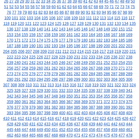
26
27
28
29
30
31
32
33
34
35
36
37
38
39
40
41
42
43
44
45
46
47
48
49
50
51
52
53
54
55
56
57
58
59
60
61
62
63
64
65
66
67
68
69
70
71
72
73
74
75
76
77
78
79
80
81
82
83
84
85
86
87
88
89
90
91
92
93
94
95
96
97
98
99
100
101
102
103
104
105
106
107
108
109
110
111
112
113
114
115
116
117
118
119
120
121
122
123
124
125
126
127
128
129
130
131
132
133
134
135
136
137
138
139
140
141
142
143
144
145
146
147
148
149
150
151
152
153
154
155
156
157
158
159
160
161
162
163
164
165
166
167
168
169
170
171
172
173
174
175
176
177
178
179
180
181
182
183
184
185
186
187
188
189
190
191
192
193
194
195
196
197
198
199
200
201
202
203
204
205
206
207
208
209
210
211
212
213
214
215
216
217
218
219
220
221
222
223
224
225
226
227
228
229
230
231
232
233
234
235
236
237
238
239
240
241
242
243
244
245
246
247
248
249
250
251
252
253
254
255
256
257
258
259
260
261
262
263
264
265
266
267
268
269
270
271
272
273
274
275
276
277
278
279
280
281
282
283
284
285
286
287
288
289
290
291
292
293
294
295
296
297
298
299
300
301
302
303
304
305
306
307
308
309
310
311
312
313
314
315
316
317
318
319
320
321
322
323
324
325
326
327
328
329
330
331
332
333
334
335
336
337
338
339
340
341
342
343
344
345
346
347
348
349
350
351
352
353
354
355
356
357
358
359
360
361
362
363
364
365
366
367
368
369
370
371
372
373
374
375
376
377
378
379
380
381
382
383
384
385
386
387
388
389
390
391
392
393
394
395
396
397
398
399
400
401
402
403
404
405
406
407
408
409
410
411
412
413
414
415
416
417
418
419
420
421
422
423
424
425
426
427
428
429
430
431
432
433
434
435
436
437
438
439
440
441
442
443
444
445
446
447
448
449
450
451
452
453
454
455
456
457
458
459
460
461
462
463
464
465
466
467
468
469
470
471
472
473
474
475
476
477
478