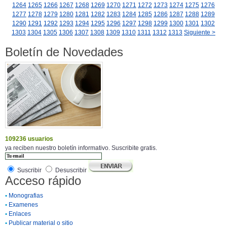
1264
1265
1266
1267
1268
1269
1270
1271
1272
1273
1274
1275
1276
1277
1278
1279
1280
1281
1282
1283
1284
1285
1286
1287
1288
1289
1290
1291
1292
1293
1294
1295
1296
1297
1298
1299
1300
1301
1302
1303
1304
1305
1306
1307
1308
1309
1310
1311
1312
1313
Siguiente >
Boletín de Novedades
109236 usuarios
ya reciben nuestro boletín informativo. Suscribite gratis.
Suscribir
Desuscribir
Acceso rápido
•
Monografias
•
Examenes
•
Enlaces
•
Publicar material o sitio