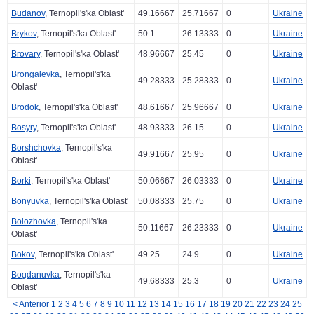
Budanov
, Ternopil's'ka Oblast'
49.16667
25.71667
0
Ukraine
Brykov
, Ternopil's'ka Oblast'
50.1
26.13333
0
Ukraine
Brovary
, Ternopil's'ka Oblast'
48.96667
25.45
0
Ukraine
Brongalevka
, Ternopil's'ka
49.28333
25.28333
0
Ukraine
Oblast'
Brodok
, Ternopil's'ka Oblast'
48.61667
25.96667
0
Ukraine
Bosyry
, Ternopil's'ka Oblast'
48.93333
26.15
0
Ukraine
Borshchovka
, Ternopil's'ka
49.91667
25.95
0
Ukraine
Oblast'
Borki
, Ternopil's'ka Oblast'
50.06667
26.03333
0
Ukraine
Bonyuvka
, Ternopil's'ka Oblast'
50.08333
25.75
0
Ukraine
Bolozhovka
, Ternopil's'ka
50.11667
26.23333
0
Ukraine
Oblast'
Bokov
, Ternopil's'ka Oblast'
49.25
24.9
0
Ukraine
Bogdanuvka
, Ternopil's'ka
49.68333
25.3
0
Ukraine
Oblast'
< Anterior
1
2
3
4
5
6
7
8
9
10
11
12
13
14
15
16
17
18
19
20
21
22
23
24
25