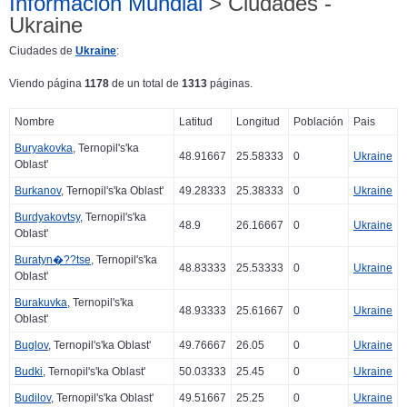
Información Mundial
> Ciudades -
Ukraine
Ciudades de
Ukraine
:
Viendo página
1178
de un total de
1313
páginas.
Nombre
Latitud
Longitud
Población
Pais
Buryakovka
, Ternopil's'ka
48.91667
25.58333
0
Ukraine
Oblast'
Burkanov
, Ternopil's'ka Oblast'
49.28333
25.38333
0
Ukraine
Burdyakovtsy
, Ternopil's'ka
48.9
26.16667
0
Ukraine
Oblast'
Buratyn�??tse
, Ternopil's'ka
48.83333
25.53333
0
Ukraine
Oblast'
Burakuvka
, Ternopil's'ka
48.93333
25.61667
0
Ukraine
Oblast'
Buglov
, Ternopil's'ka Oblast'
49.76667
26.05
0
Ukraine
Budki
, Ternopil's'ka Oblast'
50.03333
25.45
0
Ukraine
Budilov
, Ternopil's'ka Oblast'
49.51667
25.25
0
Ukraine