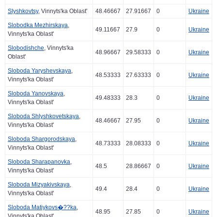
Slyshkovtsy
, Vinnyts'ka Oblast'
48.46667
27.91667
0
Ukraine
Slobodka Mezhirskaya
,
49.11667
27.9
0
Ukraine
Vinnyts'ka Oblast'
Slobodishche
, Vinnyts'ka
48.96667
29.58333
0
Ukraine
Oblast'
Sloboda Yaryshevskaya
,
48.53333
27.63333
0
Ukraine
Vinnyts'ka Oblast'
Sloboda Yanovskaya
,
49.48333
28.3
0
Ukraine
Vinnyts'ka Oblast'
Sloboda Shlyshkovetskaya
,
48.46667
27.95
0
Ukraine
Vinnyts'ka Oblast'
Sloboda Shargorodskaya
,
48.73333
28.08333
0
Ukraine
Vinnyts'ka Oblast'
Sloboda Sharapanovka
,
48.5
28.86667
0
Ukraine
Vinnyts'ka Oblast'
Sloboda Mizyakivskaya
,
49.4
28.4
0
Ukraine
Vinnyts'ka Oblast'
Sloboda Matiykovs�??ka
,
48.95
27.85
0
Ukraine
Vinnyts'ka Oblast'