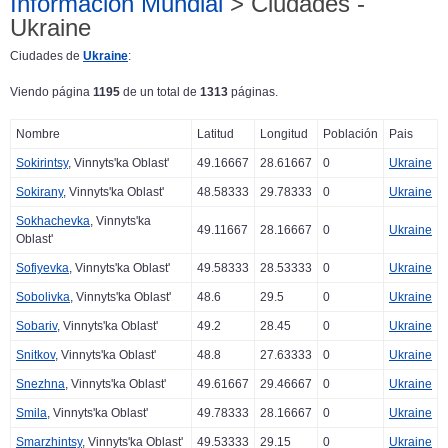
Información Mundial
> Ciudades -
Ukraine
Ciudades de
Ukraine
:
Viendo página
1195
de un total de
1313
páginas.
Nombre
Latitud
Longitud
Población
Pais
Sokirintsy
, Vinnyts'ka Oblast'
49.16667
28.61667
0
Ukraine
Sokirany
, Vinnyts'ka Oblast'
48.58333
29.78333
0
Ukraine
Sokhachevka
, Vinnyts'ka
49.11667
28.16667
0
Ukraine
Oblast'
Sofiyevka
, Vinnyts'ka Oblast'
49.58333
28.53333
0
Ukraine
Sobolivka
, Vinnyts'ka Oblast'
48.6
29.5
0
Ukraine
Sobariv
, Vinnyts'ka Oblast'
49.2
28.45
0
Ukraine
Snitkov
, Vinnyts'ka Oblast'
48.8
27.63333
0
Ukraine
Snezhna
, Vinnyts'ka Oblast'
49.61667
29.46667
0
Ukraine
Smila
, Vinnyts'ka Oblast'
49.78333
28.16667
0
Ukraine
Smarzhintsy
, Vinnyts'ka Oblast'
49.53333
29.15
0
Ukraine