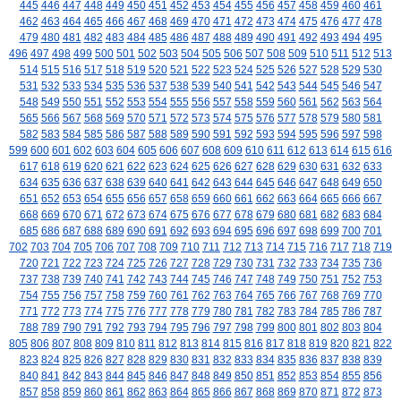
445
446
447
448
449
450
451
452
453
454
455
456
457
458
459
460
461
462
463
464
465
466
467
468
469
470
471
472
473
474
475
476
477
478
479
480
481
482
483
484
485
486
487
488
489
490
491
492
493
494
495
496
497
498
499
500
501
502
503
504
505
506
507
508
509
510
511
512
513
514
515
516
517
518
519
520
521
522
523
524
525
526
527
528
529
530
531
532
533
534
535
536
537
538
539
540
541
542
543
544
545
546
547
548
549
550
551
552
553
554
555
556
557
558
559
560
561
562
563
564
565
566
567
568
569
570
571
572
573
574
575
576
577
578
579
580
581
582
583
584
585
586
587
588
589
590
591
592
593
594
595
596
597
598
599
600
601
602
603
604
605
606
607
608
609
610
611
612
613
614
615
616
617
618
619
620
621
622
623
624
625
626
627
628
629
630
631
632
633
634
635
636
637
638
639
640
641
642
643
644
645
646
647
648
649
650
651
652
653
654
655
656
657
658
659
660
661
662
663
664
665
666
667
668
669
670
671
672
673
674
675
676
677
678
679
680
681
682
683
684
685
686
687
688
689
690
691
692
693
694
695
696
697
698
699
700
701
702
703
704
705
706
707
708
709
710
711
712
713
714
715
716
717
718
719
720
721
722
723
724
725
726
727
728
729
730
731
732
733
734
735
736
737
738
739
740
741
742
743
744
745
746
747
748
749
750
751
752
753
754
755
756
757
758
759
760
761
762
763
764
765
766
767
768
769
770
771
772
773
774
775
776
777
778
779
780
781
782
783
784
785
786
787
788
789
790
791
792
793
794
795
796
797
798
799
800
801
802
803
804
805
806
807
808
809
810
811
812
813
814
815
816
817
818
819
820
821
822
823
824
825
826
827
828
829
830
831
832
833
834
835
836
837
838
839
840
841
842
843
844
845
846
847
848
849
850
851
852
853
854
855
856
857
858
859
860
861
862
863
864
865
866
867
868
869
870
871
872
873