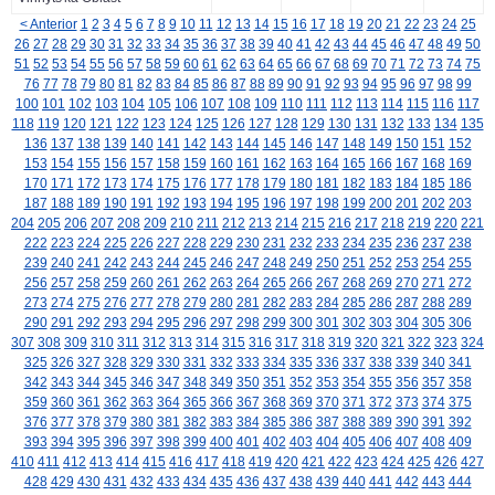
< Anterior
1
2
3
4
5
6
7
8
9
10
11
12
13
14
15
16
17
18
19
20
21
22
23
24
25
26
27
28
29
30
31
32
33
34
35
36
37
38
39
40
41
42
43
44
45
46
47
48
49
50
51
52
53
54
55
56
57
58
59
60
61
62
63
64
65
66
67
68
69
70
71
72
73
74
75
76
77
78
79
80
81
82
83
84
85
86
87
88
89
90
91
92
93
94
95
96
97
98
99
100
101
102
103
104
105
106
107
108
109
110
111
112
113
114
115
116
117
118
119
120
121
122
123
124
125
126
127
128
129
130
131
132
133
134
135
136
137
138
139
140
141
142
143
144
145
146
147
148
149
150
151
152
153
154
155
156
157
158
159
160
161
162
163
164
165
166
167
168
169
170
171
172
173
174
175
176
177
178
179
180
181
182
183
184
185
186
187
188
189
190
191
192
193
194
195
196
197
198
199
200
201
202
203
204
205
206
207
208
209
210
211
212
213
214
215
216
217
218
219
220
221
222
223
224
225
226
227
228
229
230
231
232
233
234
235
236
237
238
239
240
241
242
243
244
245
246
247
248
249
250
251
252
253
254
255
256
257
258
259
260
261
262
263
264
265
266
267
268
269
270
271
272
273
274
275
276
277
278
279
280
281
282
283
284
285
286
287
288
289
290
291
292
293
294
295
296
297
298
299
300
301
302
303
304
305
306
307
308
309
310
311
312
313
314
315
316
317
318
319
320
321
322
323
324
325
326
327
328
329
330
331
332
333
334
335
336
337
338
339
340
341
342
343
344
345
346
347
348
349
350
351
352
353
354
355
356
357
358
359
360
361
362
363
364
365
366
367
368
369
370
371
372
373
374
375
376
377
378
379
380
381
382
383
384
385
386
387
388
389
390
391
392
393
394
395
396
397
398
399
400
401
402
403
404
405
406
407
408
409
410
411
412
413
414
415
416
417
418
419
420
421
422
423
424
425
426
427
428
429
430
431
432
433
434
435
436
437
438
439
440
441
442
443
444