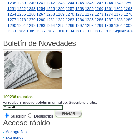
1238
1239
1240
1241
1242
1243
1244
1245
1246
1247
1248
1249
1250
1251
1252
1253
1254
1255
1256
1257
1258
1259
1260
1261
1262
1263
1264
1265
1266
1267
1268
1269
1270
1271
1272
1273
1274
1275
1276
1277
1278
1279
1280
1281
1282
1283
1284
1285
1286
1287
1288
1289
1290
1291
1292
1293
1294
1295
1296
1297
1298
1299
1300
1301
1302
1303
1304
1305
1306
1307
1308
1309
1310
1311
1312
1313
Siguiente >
Boletín de Novedades
109236 usuarios
ya reciben nuestro boletín informativo. Suscribite gratis.
Suscribir
Desuscribir
Acceso rápido
•
Monografias
•
Examenes