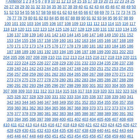
< Anterior
1
2
3
4
5
6
7
8
9
10
11
12
13
14
15
16
17
18
19
20
21
22
23
24
25
26
27
28
29
30
31
32
33
34
35
36
37
38
39
40
41
42
43
44
45
46
47
48
49
50
51
52
53
54
55
56
57
58
59
60
61
62
63
64
65
66
67
68
69
70
71
72
73
74
75
76
77
78
79
80
81
82
83
84
85
86
87
88
89
90
91
92
93
94
95
96
97
98
99
100
101
102
103
104
105
106
107
108
109
110
111
112
113
114
115
116
117
118
119
120
121
122
123
124
125
126
127
128
129
130
131
132
133
134
135
136
137
138
139
140
141
142
143
144
145
146
147
148
149
150
151
152
153
154
155
156
157
158
159
160
161
162
163
164
165
166
167
168
169
170
171
172
173
174
175
176
177
178
179
180
181
182
183
184
185
186
187
188
189
190
191
192
193
194
195
196
197
198
199
200
201
202
203
204
205
206
207
208
209
210
211
212
213
214
215
216
217
218
219
220
221
222
223
224
225
226
227
228
229
230
231
232
233
234
235
236
237
238
239
240
241
242
243
244
245
246
247
248
249
250
251
252
253
254
255
256
257
258
259
260
261
262
263
264
265
266
267
268
269
270
271
272
273
274
275
276
277
278
279
280
281
282
283
284
285
286
287
288
289
290
291
292
293
294
295
296
297
298
299
300
301
302
303
304
305
306
307
308
309
310
311
312
313
314
315
316
317
318
319
320
321
322
323
324
325
326
327
328
329
330
331
332
333
334
335
336
337
338
339
340
341
342
343
344
345
346
347
348
349
350
351
352
353
354
355
356
357
358
359
360
361
362
363
364
365
366
367
368
369
370
371
372
373
374
375
376
377
378
379
380
381
382
383
384
385
386
387
388
389
390
391
392
393
394
395
396
397
398
399
400
401
402
403
404
405
406
407
408
409
410
411
412
413
414
415
416
417
418
419
420
421
422
423
424
425
426
427
428
429
430
431
432
433
434
435
436
437
438
439
440
441
442
443
444
445
446
447
448
449
450
451
452
453
454
455
456
457
458
459
460
461