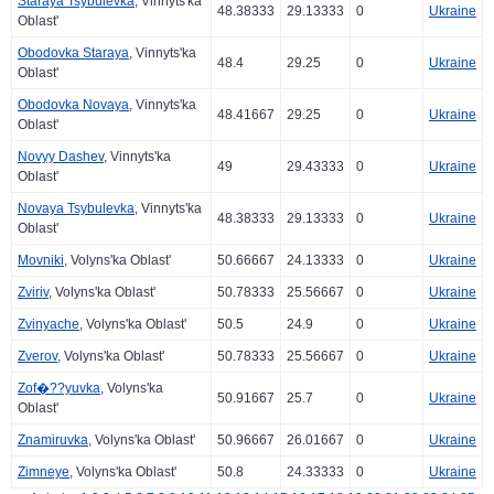
Staraya Tsybulevka
, Vinnyts'ka
48.38333
29.13333
0
Ukraine
Oblast'
Obodovka Staraya
, Vinnyts'ka
48.4
29.25
0
Ukraine
Oblast'
Obodovka Novaya
, Vinnyts'ka
48.41667
29.25
0
Ukraine
Oblast'
Novyy Dashev
, Vinnyts'ka
49
29.43333
0
Ukraine
Oblast'
Novaya Tsybulevka
, Vinnyts'ka
48.38333
29.13333
0
Ukraine
Oblast'
Movniki
, Volyns'ka Oblast'
50.66667
24.13333
0
Ukraine
Zviriv
, Volyns'ka Oblast'
50.78333
25.56667
0
Ukraine
Zvinyache
, Volyns'ka Oblast'
50.5
24.9
0
Ukraine
Zverov
, Volyns'ka Oblast'
50.78333
25.56667
0
Ukraine
Zof�??yuvka
, Volyns'ka
50.91667
25.7
0
Ukraine
Oblast'
Znamiruvka
, Volyns'ka Oblast'
50.96667
26.01667
0
Ukraine
Zimneye
, Volyns'ka Oblast'
50.8
24.33333
0
Ukraine