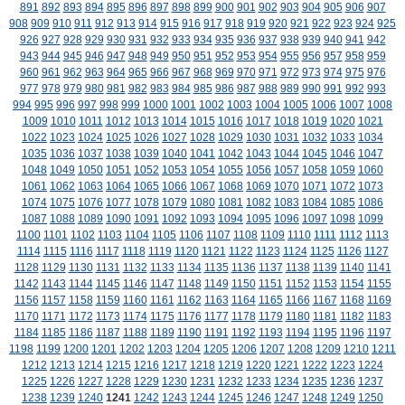
891
892
893
894
895
896
897
898
899
900
901
902
903
904
905
906
907
908
909
910
911
912
913
914
915
916
917
918
919
920
921
922
923
924
925
926
927
928
929
930
931
932
933
934
935
936
937
938
939
940
941
942
943
944
945
946
947
948
949
950
951
952
953
954
955
956
957
958
959
960
961
962
963
964
965
966
967
968
969
970
971
972
973
974
975
976
977
978
979
980
981
982
983
984
985
986
987
988
989
990
991
992
993
994
995
996
997
998
999
1000
1001
1002
1003
1004
1005
1006
1007
1008
1009
1010
1011
1012
1013
1014
1015
1016
1017
1018
1019
1020
1021
1022
1023
1024
1025
1026
1027
1028
1029
1030
1031
1032
1033
1034
1035
1036
1037
1038
1039
1040
1041
1042
1043
1044
1045
1046
1047
1048
1049
1050
1051
1052
1053
1054
1055
1056
1057
1058
1059
1060
1061
1062
1063
1064
1065
1066
1067
1068
1069
1070
1071
1072
1073
1074
1075
1076
1077
1078
1079
1080
1081
1082
1083
1084
1085
1086
1087
1088
1089
1090
1091
1092
1093
1094
1095
1096
1097
1098
1099
1100
1101
1102
1103
1104
1105
1106
1107
1108
1109
1110
1111
1112
1113
1114
1115
1116
1117
1118
1119
1120
1121
1122
1123
1124
1125
1126
1127
1128
1129
1130
1131
1132
1133
1134
1135
1136
1137
1138
1139
1140
1141
1142
1143
1144
1145
1146
1147
1148
1149
1150
1151
1152
1153
1154
1155
1156
1157
1158
1159
1160
1161
1162
1163
1164
1165
1166
1167
1168
1169
1170
1171
1172
1173
1174
1175
1176
1177
1178
1179
1180
1181
1182
1183
1184
1185
1186
1187
1188
1189
1190
1191
1192
1193
1194
1195
1196
1197
1198
1199
1200
1201
1202
1203
1204
1205
1206
1207
1208
1209
1210
1211
1212
1213
1214
1215
1216
1217
1218
1219
1220
1221
1222
1223
1224
1225
1226
1227
1228
1229
1230
1231
1232
1233
1234
1235
1236
1237
1238
1239
1240
1241
1242
1243
1244
1245
1246
1247
1248
1249
1250