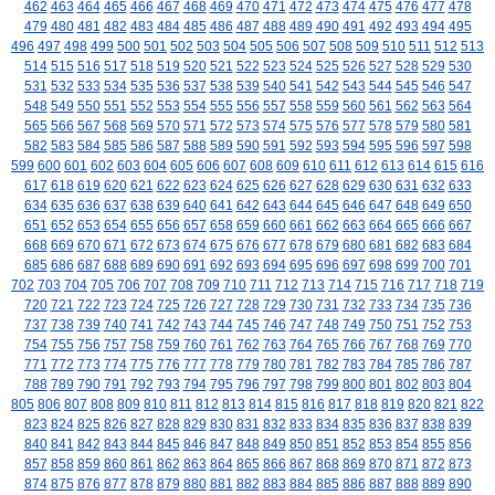
462
463
464
465
466
467
468
469
470
471
472
473
474
475
476
477
478
479
480
481
482
483
484
485
486
487
488
489
490
491
492
493
494
495
496
497
498
499
500
501
502
503
504
505
506
507
508
509
510
511
512
513
514
515
516
517
518
519
520
521
522
523
524
525
526
527
528
529
530
531
532
533
534
535
536
537
538
539
540
541
542
543
544
545
546
547
548
549
550
551
552
553
554
555
556
557
558
559
560
561
562
563
564
565
566
567
568
569
570
571
572
573
574
575
576
577
578
579
580
581
582
583
584
585
586
587
588
589
590
591
592
593
594
595
596
597
598
599
600
601
602
603
604
605
606
607
608
609
610
611
612
613
614
615
616
617
618
619
620
621
622
623
624
625
626
627
628
629
630
631
632
633
634
635
636
637
638
639
640
641
642
643
644
645
646
647
648
649
650
651
652
653
654
655
656
657
658
659
660
661
662
663
664
665
666
667
668
669
670
671
672
673
674
675
676
677
678
679
680
681
682
683
684
685
686
687
688
689
690
691
692
693
694
695
696
697
698
699
700
701
702
703
704
705
706
707
708
709
710
711
712
713
714
715
716
717
718
719
720
721
722
723
724
725
726
727
728
729
730
731
732
733
734
735
736
737
738
739
740
741
742
743
744
745
746
747
748
749
750
751
752
753
754
755
756
757
758
759
760
761
762
763
764
765
766
767
768
769
770
771
772
773
774
775
776
777
778
779
780
781
782
783
784
785
786
787
788
789
790
791
792
793
794
795
796
797
798
799
800
801
802
803
804
805
806
807
808
809
810
811
812
813
814
815
816
817
818
819
820
821
822
823
824
825
826
827
828
829
830
831
832
833
834
835
836
837
838
839
840
841
842
843
844
845
846
847
848
849
850
851
852
853
854
855
856
857
858
859
860
861
862
863
864
865
866
867
868
869
870
871
872
873
874
875
876
877
878
879
880
881
882
883
884
885
886
887
888
889
890