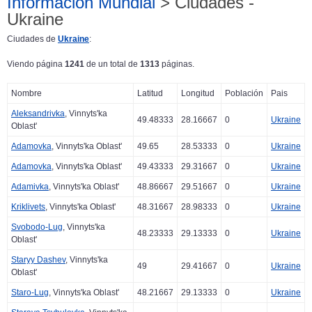
Información Mundial
> Ciudades -
Ukraine
Ciudades de
Ukraine
:
Viendo página
1241
de un total de
1313
páginas.
Nombre
Latitud
Longitud
Población
Pais
Aleksandrivka
, Vinnyts'ka
49.48333
28.16667
0
Ukraine
Oblast'
Adamovka
, Vinnyts'ka Oblast'
49.65
28.53333
0
Ukraine
Adamovka
, Vinnyts'ka Oblast'
49.43333
29.31667
0
Ukraine
Adamivka
, Vinnyts'ka Oblast'
48.86667
29.51667
0
Ukraine
Kriklivets
, Vinnyts'ka Oblast'
48.31667
28.98333
0
Ukraine
Svobodo-Lug
, Vinnyts'ka
48.23333
29.13333
0
Ukraine
Oblast'
Staryy Dashev
, Vinnyts'ka
49
29.41667
0
Ukraine
Oblast'
Staro-Lug
, Vinnyts'ka Oblast'
48.21667
29.13333
0
Ukraine