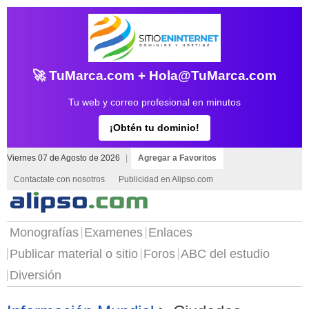
🚀 TuMarca.com + Hola@TuMarca.com
Tu web y correo profesional en minutos
¡Obtén tu dominio!
Viernes 07 de Agosto de 2026
|
Agregar a Favoritos
Contactate con nosotros
Publicidad en Alipso.com
Monografías
Examenes
Enlaces
Publicar material o sitio
Foros
ABC del estudio
Diversión