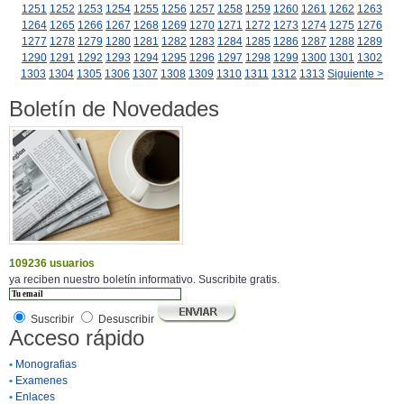
1251
1252
1253
1254
1255
1256
1257
1258
1259
1260
1261
1262
1263
1264
1265
1266
1267
1268
1269
1270
1271
1272
1273
1274
1275
1276
1277
1278
1279
1280
1281
1282
1283
1284
1285
1286
1287
1288
1289
1290
1291
1292
1293
1294
1295
1296
1297
1298
1299
1300
1301
1302
1303
1304
1305
1306
1307
1308
1309
1310
1311
1312
1313
Siguiente >
Boletín de Novedades
109236 usuarios
ya reciben nuestro boletín informativo. Suscribite gratis.
Suscribir
Desuscribir
Acceso rápido
•
Monografias
•
Examenes
•
Enlaces