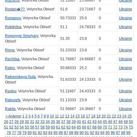
Roznichi
, Volyns'ka Oblast'
51.11667
25.66667
0
Ukraine
Rostan�??
, Volyns'ka Oblast'
51.6
23.71667
0
Ukraine
Romanov
, Volyns'ka Oblast'
50.73333
25.6
0
Ukraine
Rokitnitsa
, Volyns'ka Oblast'
51.1
24.78333
0
Ukraine
Rogovyye-Smolyary
, Volyns'ka
51.35
23.8
0
Ukraine
Oblast'
Rivne
, Volyns'ka Oblast'
51.23333
23.8
0
Ukraine
Rechitsa
, Volyns'ka Oblast'
51.76667
24.66667
0
Ukraine
Ratno
, Volyns'ka Oblast'
50.68333
25.2
0
Ukraine
Ratnenskaya Guta
, Volyns'ka
51.63333
24.13333
0
Ukraine
Oblast'
Rastov
, Volyns'ka Oblast'
51.11667
24.43333
0
Ukraine
Rakovets
, Volyns'ka Oblast'
51.13333
23.9
0
Ukraine
Rakita
, Volyns'ka Oblast'
51.56667
24.36667
0
Ukraine
< Anterior
1
2
3
4
5
6
7
8
9
10
11
12
13
14
15
16
17
18
19
20
21
22
23
24
25
26
27
28
29
30
31
32
33
34
35
36
37
38
39
40
41
42
43
44
45
46
47
48
49
50
51
52
53
54
55
56
57
58
59
60
61
62
63
64
65
66
67
68
69
70
71
72
73
74
75
76
77
78
79
80
81
82
83
84
85
86
87
88
89
90
91
92
93
94
95
96
97
98
99