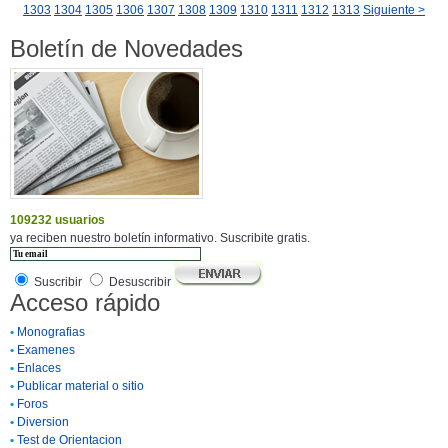
1303
1304
1305
1306
1307
1308
1309
1310
1311
1312
1313
Siguiente >
Boletín de Novedades
109232 usuarios
ya reciben nuestro boletín informativo. Suscribite gratis.
Suscribir
Desuscribir
Acceso rápido
•
Monografias
•
Examenes
•
Enlaces
•
Publicar material o sitio
•
Foros
•
Diversion
•
Test de Orientacion