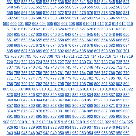
531
532
533
534
535
536
537
538
539
540
541
542
543
544
545
546
547
548
549
550
551
552
553
554
555
556
557
558
559
560
561
562
563
564
565
566
567
568
569
570
571
572
573
574
575
576
577
578
579
580
581
582
583
584
585
586
587
588
589
590
591
592
593
594
595
596
597
598
599
600
601
602
603
604
605
606
607
608
609
610
611
612
613
614
615
616
617
618
619
620
621
622
623
624
625
626
627
628
629
630
631
632
633
634
635
636
637
638
639
640
641
642
643
644
645
646
647
648
649
650
651
652
653
654
655
656
657
658
659
660
661
662
663
664
665
666
667
668
669
670
671
672
673
674
675
676
677
678
679
680
681
682
683
684
685
686
687
688
689
690
691
692
693
694
695
696
697
698
699
700
701
702
703
704
705
706
707
708
709
710
711
712
713
714
715
716
717
718
719
720
721
722
723
724
725
726
727
728
729
730
731
732
733
734
735
736
737
738
739
740
741
742
743
744
745
746
747
748
749
750
751
752
753
754
755
756
757
758
759
760
761
762
763
764
765
766
767
768
769
770
771
772
773
774
775
776
777
778
779
780
781
782
783
784
785
786
787
788
789
790
791
792
793
794
795
796
797
798
799
800
801
802
803
804
805
806
807
808
809
810
811
812
813
814
815
816
817
818
819
820
821
822
823
824
825
826
827
828
829
830
831
832
833
834
835
836
837
838
839
840
841
842
843
844
845
846
847
848
849
850
851
852
853
854
855
856
857
858
859
860
861
862
863
864
865
866
867
868
869
870
871
872
873
874
875
876
877
878
879
880
881
882
883
884
885
886
887
888
889
890
891
892
893
894
895
896
897
898
899
900
901
902
903
904
905
906
907
908
909
910
911
912
913
914
915
916
917
918
919
920
921
922
923
924
925
926
927
928
929
930
931
932
933
934
935
936
937
938
939
940
941
942
943
944
945
946
947
948
949
950
951
952
953
954
955
956
957
958
959