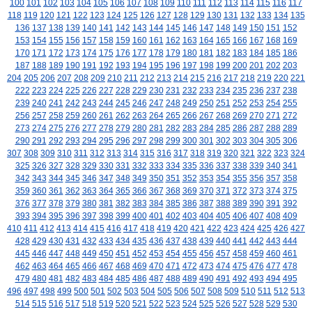
100
101
102
103
104
105
106
107
108
109
110
111
112
113
114
115
116
117
118
119
120
121
122
123
124
125
126
127
128
129
130
131
132
133
134
135
136
137
138
139
140
141
142
143
144
145
146
147
148
149
150
151
152
153
154
155
156
157
158
159
160
161
162
163
164
165
166
167
168
169
170
171
172
173
174
175
176
177
178
179
180
181
182
183
184
185
186
187
188
189
190
191
192
193
194
195
196
197
198
199
200
201
202
203
204
205
206
207
208
209
210
211
212
213
214
215
216
217
218
219
220
221
222
223
224
225
226
227
228
229
230
231
232
233
234
235
236
237
238
239
240
241
242
243
244
245
246
247
248
249
250
251
252
253
254
255
256
257
258
259
260
261
262
263
264
265
266
267
268
269
270
271
272
273
274
275
276
277
278
279
280
281
282
283
284
285
286
287
288
289
290
291
292
293
294
295
296
297
298
299
300
301
302
303
304
305
306
307
308
309
310
311
312
313
314
315
316
317
318
319
320
321
322
323
324
325
326
327
328
329
330
331
332
333
334
335
336
337
338
339
340
341
342
343
344
345
346
347
348
349
350
351
352
353
354
355
356
357
358
359
360
361
362
363
364
365
366
367
368
369
370
371
372
373
374
375
376
377
378
379
380
381
382
383
384
385
386
387
388
389
390
391
392
393
394
395
396
397
398
399
400
401
402
403
404
405
406
407
408
409
410
411
412
413
414
415
416
417
418
419
420
421
422
423
424
425
426
427
428
429
430
431
432
433
434
435
436
437
438
439
440
441
442
443
444
445
446
447
448
449
450
451
452
453
454
455
456
457
458
459
460
461
462
463
464
465
466
467
468
469
470
471
472
473
474
475
476
477
478
479
480
481
482
483
484
485
486
487
488
489
490
491
492
493
494
495
496
497
498
499
500
501
502
503
504
505
506
507
508
509
510
511
512
513
514
515
516
517
518
519
520
521
522
523
524
525
526
527
528
529
530