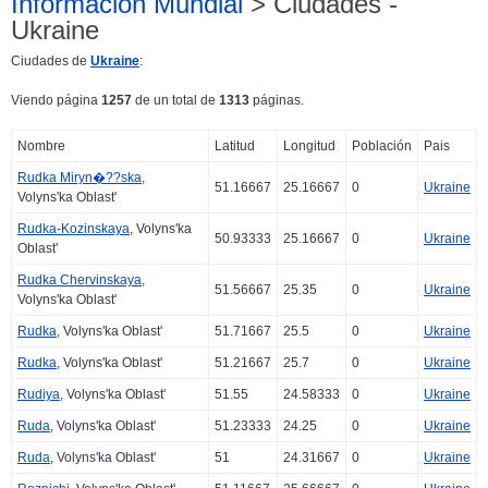
Información Mundial
> Ciudades -
Ukraine
Ciudades de
Ukraine
:
Viendo página
1257
de un total de
1313
páginas.
Nombre
Latitud
Longitud
Población
Pais
Rudka Miryn�??ska
,
51.16667
25.16667
0
Ukraine
Volyns'ka Oblast'
Rudka-Kozinskaya
, Volyns'ka
50.93333
25.16667
0
Ukraine
Oblast'
Rudka Chervinskaya
,
51.56667
25.35
0
Ukraine
Volyns'ka Oblast'
Rudka
, Volyns'ka Oblast'
51.71667
25.5
0
Ukraine
Rudka
, Volyns'ka Oblast'
51.21667
25.7
0
Ukraine
Rudiya
, Volyns'ka Oblast'
51.55
24.58333
0
Ukraine
Ruda
, Volyns'ka Oblast'
51.23333
24.25
0
Ukraine
Ruda
, Volyns'ka Oblast'
51
24.31667
0
Ukraine