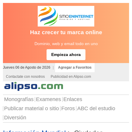
Haz crecer tu marca online
Dominio, web y email todo en uno
Empieza ahora
Jueves 06 de Agosto de 2026
|
Agregar a Favoritos
Contactate con nosotros
Publicidad en Alipso.com
Monografías
Examenes
Enlaces
Publicar material o sitio
Foros
ABC del estudio
Diversión