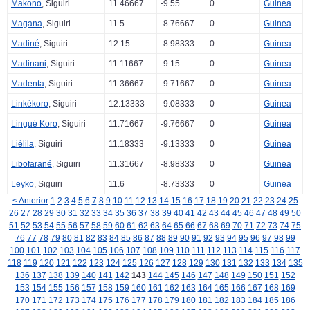
Makono
, Siguiri
11.46667
-9.55
0
Guinea
Magana
, Siguiri
11.5
-8.76667
0
Guinea
Madiné
, Siguiri
12.15
-8.98333
0
Guinea
Madinani
, Siguiri
11.11667
-9.15
0
Guinea
Madenta
, Siguiri
11.36667
-9.71667
0
Guinea
Linkékoro
, Siguiri
12.13333
-9.08333
0
Guinea
Lingué Koro
, Siguiri
11.71667
-9.76667
0
Guinea
Liélila
, Siguiri
11.18333
-9.13333
0
Guinea
Libofarané
, Siguiri
11.31667
-8.98333
0
Guinea
Leyko
, Siguiri
11.6
-8.73333
0
Guinea
< Anterior
1
2
3
4
5
6
7
8
9
10
11
12
13
14
15
16
17
18
19
20
21
22
23
24
25
26
27
28
29
30
31
32
33
34
35
36
37
38
39
40
41
42
43
44
45
46
47
48
49
50
51
52
53
54
55
56
57
58
59
60
61
62
63
64
65
66
67
68
69
70
71
72
73
74
75
76
77
78
79
80
81
82
83
84
85
86
87
88
89
90
91
92
93
94
95
96
97
98
99
100
101
102
103
104
105
106
107
108
109
110
111
112
113
114
115
116
117
118
119
120
121
122
123
124
125
126
127
128
129
130
131
132
133
134
135
136
137
138
139
140
141
142
143
144
145
146
147
148
149
150
151
152
153
154
155
156
157
158
159
160
161
162
163
164
165
166
167
168
169
170
171
172
173
174
175
176
177
178
179
180
181
182
183
184
185
186