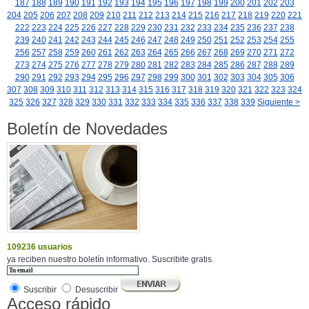
187
188
189
190
191
192
193
194
195
196
197
198
199
200
201
202
203
204
205
206
207
208
209
210
211
212
213
214
215
216
217
218
219
220
221
222
223
224
225
226
227
228
229
230
231
232
233
234
235
236
237
238
239
240
241
242
243
244
245
246
247
248
249
250
251
252
253
254
255
256
257
258
259
260
261
262
263
264
265
266
267
268
269
270
271
272
273
274
275
276
277
278
279
280
281
282
283
284
285
286
287
288
289
290
291
292
293
294
295
296
297
298
299
300
301
302
303
304
305
306
307
308
309
310
311
312
313
314
315
316
317
318
319
320
321
322
323
324
325
326
327
328
329
330
331
332
333
334
335
336
337
338
339
Siguiente >
Boletín de Novedades
109236 usuarios
ya reciben nuestro boletín informativo. Suscribite gratis.
Suscribir
Desuscribir
Acceso rápido