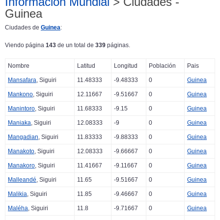
Información Mundial
> Ciudades -
Guinea
Ciudades de
Guinea
:
Viendo página
143
de un total de
339
páginas.
Nombre
Latitud
Longitud
Población
Pais
Mansafara
, Siguiri
11.48333
-9.48333
0
Guinea
Mankono
, Siguiri
12.11667
-9.51667
0
Guinea
Manintoro
, Siguiri
11.68333
-9.15
0
Guinea
Maniaka
, Siguiri
12.08333
-9
0
Guinea
Mangadian
, Siguiri
11.83333
-9.88333
0
Guinea
Manakoto
, Siguiri
12.08333
-9.66667
0
Guinea
Manakoro
, Siguiri
11.41667
-9.11667
0
Guinea
Malleandé
, Siguiri
11.65
-9.51667
0
Guinea
Malikia
, Siguiri
11.85
-9.46667
0
Guinea
Maléha
, Siguiri
11.8
-9.71667
0
Guinea