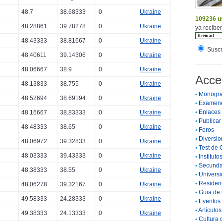
48.7
38.68333
0
Ukraine
109236 u
48.28861
39.78278
0
Ukraine
ya reciben
48.43333
38.81667
0
Ukraine
Suscr
48.40611
39.14306
0
Ukraine
48.06667
38.9
0
Ukraine
Acce
48.13833
38.755
0
Ukraine
•
Monogra
48.52694
38.69194
0
Ukraine
•
Examen
•
Enlaces
48.16667
38.83333
0
Ukraine
•
Publicar 
48.48333
38.65
0
Ukraine
•
Foros
•
Diversio
48.06972
39.32833
0
Ukraine
•
Test de 
48.03333
39.43333
0
Ukraine
•
Instituto
•
Secunda
48.38333
38.55
0
Ukraine
•
Universi
•
Residenc
48.06278
39.32167
0
Ukraine
•
Guia de 
49.58333
24.28333
0
Ukraine
•
Eventos 
•
Artículo
49.38333
24.13333
0
Ukraine
•
Cultura