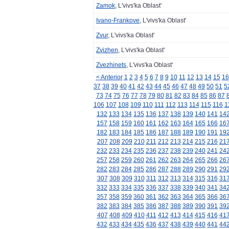
Zamok
, L'vivs'ka Oblast'
Ivano-Frankove
, L'vivs'ka Oblast'
Zvur
, L'vivs'ka Oblast'
Zvizhen
, L'vivs'ka Oblast'
Zvezhinets
, L'vivs'ka Oblast'
< Anterior
1
2
3
4
5
6
7
8
9
10
11
12
13
14
15
16
37
38
39
40
41
42
43
44
45
46
47
48
49
50
51
5
73
74
75
76
77
78
79
80
81
82
83
84
85
86
87
106
107
108
109
110
111
112
113
114
115
116
1
132
133
134
135
136
137
138
139
140
141
14
157
158
159
160
161
162
163
164
165
166
16
182
183
184
185
186
187
188
189
190
191
19
207
208
209
210
211
212
213
214
215
216
21
232
233
234
235
236
237
238
239
240
241
24
257
258
259
260
261
262
263
264
265
266
26
282
283
284
285
286
287
288
289
290
291
29
307
308
309
310
311
312
313
314
315
316
31
332
333
334
335
336
337
338
339
340
341
34
357
358
359
360
361
362
363
364
365
366
36
382
383
384
385
386
387
388
389
390
391
39
407
408
409
410
411
412
413
414
415
416
41
432
433
434
435
436
437
438
439
440
441
44