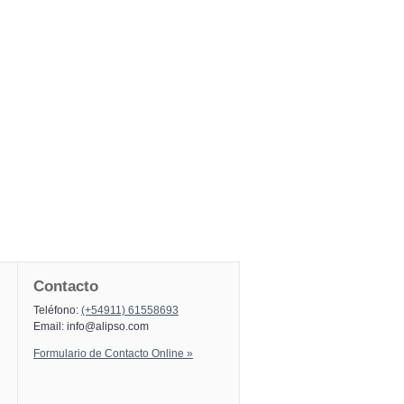
Contacto
Teléfono:
(+54911) 61558693
Email:
info@alipso.com
Formulario de Contacto Online »