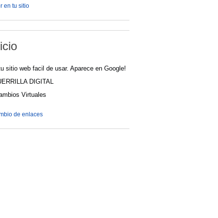
 en tu sitio
icio
u sitio web facil de usar. Aparece en Google!
UERRILLA DIGITAL
cambios Virtuales
ambio de enlaces