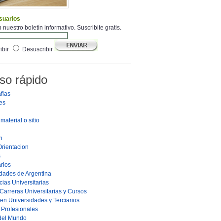
suarios
 nuestro boletín informativo. Suscribite gratis.
ibir
Desuscribir
so rápido
fias
es
material o sitio
n
Orientacion
s
rios
dades de Argentina
ias Universitarias
Carreras Universitarias y Cursos
en Universidades y Terciarios
s Profesionales
 del Mundo