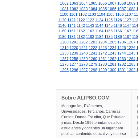
1062
1063
1064
1065
1066
1067
1068
1069
1081
1082
1083
1084
1085
1086
1087
1088
1100
1101
1102
1103
1104
1105
1106
1107
11
1120
1121
1122
1123
1124
1125
1126
1127
11
1140
1141
1142
1143
1144
1145
1146
1147
11
1160
1161
1162
1163
1164
1165
1166
1167
11
1180
1181
1182
1183
1184
1185
1186
1187
11
1200
1201
1202
1203
1204
1205
1206
1207
1219
1220
1221
1222
1223
1224
1225
1226
1238
1239
1240
1241
1242
1243
1244
1245
1257
1258
1259
1260
1261
1262
1263
1264
1276
1277
1278
1279
1280
1281
1282
1283
1295
1296
1297
1298
1299
1300
1301
1302
Sobre ALIPSO.COM
Monografias, Exámenes,
Universidades, Terciarios, Carreras,
Cursos, Donde Estudiar, Que Estudiar
y más: Desde 1999 brindamos a los
estudiantes y docentes un lugar para
publicar contenido educativo y nutrirse