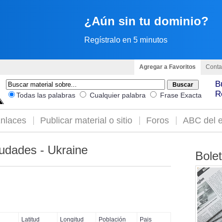
¿Aún sin tu dominio?
Regístralo en 5 minutos
Agregar a Favoritos
Conta
B
R
Todas las palabras
Cualquier palabra
Frase Exacta
nlaces
Publicar material o sitio
Foros
ABC del e
udades - Ukraine
Bole
Latitud
Longitud
Población
Pais