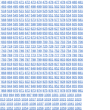
7
468
469
470
471
472
473
474
475
476
477
478
479
480
481
2
493
494
495
496
497
498
499
500
501
502
503
504
505
506
7
518
519
520
521
522
523
524
525
526
527
528
529
530
531
2
543
544
545
546
547
548
549
550
551
552
553
554
555
556
7
568
569
570
571
572
573
574
575
576
577
578
579
580
581
2
593
594
595
596
597
598
599
600
601
602
603
604
605
606
7
618
619
620
621
622
623
624
625
626
627
628
629
630
631
2
643
644
645
646
647
648
649
650
651
652
653
654
655
656
7
668
669
670
671
672
673
674
675
676
677
678
679
680
681
2
693
694
695
696
697
698
699
700
701
702
703
704
705
706
7
718
719
720
721
722
723
724
725
726
727
728
729
730
731
2
743
744
745
746
747
748
749
750
751
752
753
754
755
756
7
768
769
770
771
772
773
774
775
776
777
778
779
780
781
2
793
794
795
796
797
798
799
800
801
802
803
804
805
806
7
818
819
820
821
822
823
824
825
826
827
828
829
830
831
2
843
844
845
846
847
848
849
850
851
852
853
854
855
856
7
868
869
870
871
872
873
874
875
876
877
878
879
880
881
2
893
894
895
896
897
898
899
900
901
902
903
904
905
906
7
918
919
920
921
922
923
924
925
926
927
928
929
930
931
2
943
944
945
946
947
948
949
950
951
952
953
954
955
956
7
968
969
970
971
972
973
974
975
976
977
978
979
980
981
92
993
994
995
996
997
998
999
1000
1001
1002
1003
1004
1013
1014
1015
1016
1017
1018
1019
1020
1021
1022
1023
1032
1033
1034
1035
1036
1037
1038
1039
1040
1041
1042
1051
1052
1053
1054
1055
1056
1057
1058
1059
1060
1061