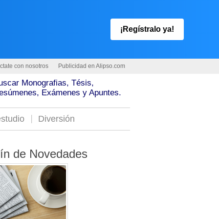
¡Regístralo ya!
ctate con nosotros
Publicidad en Alipso.com
uscar Monografias, Tésis,
esúmenes, Exámenes y Apuntes.
studio
Diversión
tín de Novedades