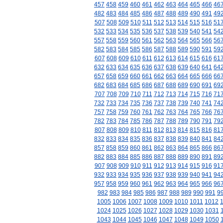
457
458
459
460
461
462
463
464
465
466
46
482
483
484
485
486
487
488
489
490
491
49
507
508
509
510
511
512
513
514
515
516
51
532
533
534
535
536
537
538
539
540
541
54
557
558
559
560
561
562
563
564
565
566
56
582
583
584
585
586
587
588
589
590
591
59
607
608
609
610
611
612
613
614
615
616
61
632
633
634
635
636
637
638
639
640
641
64
657
658
659
660
661
662
663
664
665
666
66
682
683
684
685
686
687
688
689
690
691
69
707
708
709
710
711
712
713
714
715
716
71
732
733
734
735
736
737
738
739
740
741
74
757
758
759
760
761
762
763
764
765
766
76
782
783
784
785
786
787
788
789
790
791
79
807
808
809
810
811
812
813
814
815
816
81
832
833
834
835
836
837
838
839
840
841
84
857
858
859
860
861
862
863
864
865
866
86
882
883
884
885
886
887
888
889
890
891
89
907
908
909
910
911
912
913
914
915
916
91
932
933
934
935
936
937
938
939
940
941
94
957
958
959
960
961
962
963
964
965
966
96
982
983
984
985
986
987
988
989
990
991
9
1005
1006
1007
1008
1009
1010
1011
1012
1024
1025
1026
1027
1028
1029
1030
1031
1043
1044
1045
1046
1047
1048
1049
1050