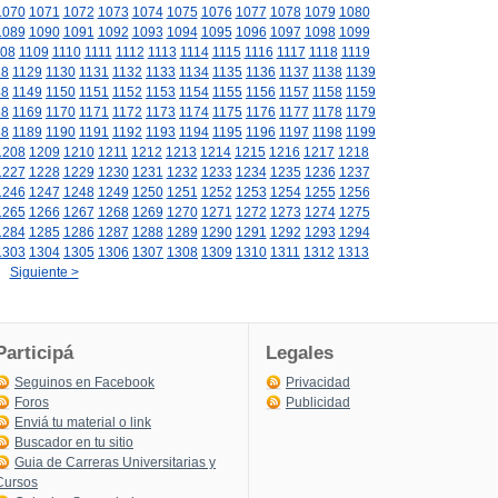
1070
1071
1072
1073
1074
1075
1076
1077
1078
1079
1080
1089
1090
1091
1092
1093
1094
1095
1096
1097
1098
1099
08
1109
1110
1111
1112
1113
1114
1115
1116
1117
1118
1119
28
1129
1130
1131
1132
1133
1134
1135
1136
1137
1138
1139
48
1149
1150
1151
1152
1153
1154
1155
1156
1157
1158
1159
68
1169
1170
1171
1172
1173
1174
1175
1176
1177
1178
1179
88
1189
1190
1191
1192
1193
1194
1195
1196
1197
1198
1199
1208
1209
1210
1211
1212
1213
1214
1215
1216
1217
1218
1227
1228
1229
1230
1231
1232
1233
1234
1235
1236
1237
1246
1247
1248
1249
1250
1251
1252
1253
1254
1255
1256
1265
1266
1267
1268
1269
1270
1271
1272
1273
1274
1275
1284
1285
1286
1287
1288
1289
1290
1291
1292
1293
1294
1303
1304
1305
1306
1307
1308
1309
1310
1311
1312
1313
Siguiente >
Participá
Legales
Seguinos en Facebook
Privacidad
Foros
Publicidad
Enviá tu material o link
Buscador en tu sitio
Guia de Carreras Universitarias y
Cursos