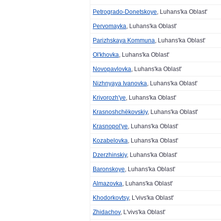
Petrogrado-Donetskoye
, Luhans'ka Oblast'
Pervomayka
, Luhans'ka Oblast'
Parizhskaya Kommuna
, Luhans'ka Oblast'
Ol'khovka
, Luhans'ka Oblast'
Novopavlovka
, Luhans'ka Oblast'
Nizhnyaya Ivanovka
, Luhans'ka Oblast'
Krivorozh'ye
, Luhans'ka Oblast'
Krasnoshchëkovskiy
, Luhans'ka Oblast'
Krasnopol'ye
, Luhans'ka Oblast'
Kozabelovka
, Luhans'ka Oblast'
Dzerzhinskiy
, Luhans'ka Oblast'
Baronskoye
, Luhans'ka Oblast'
Almazovka
, Luhans'ka Oblast'
Khodorkovtsy
, L'vivs'ka Oblast'
Zhidachov
, L'vivs'ka Oblast'