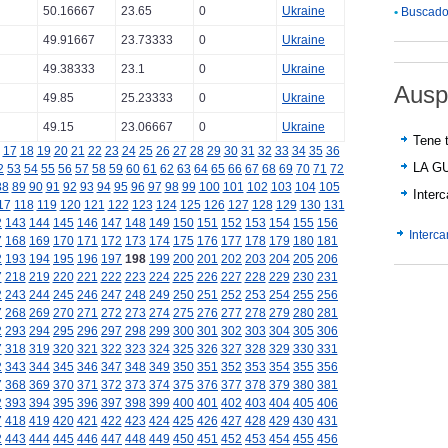
50.16667
23.65
0
Ukraine
•
Buscador
49.91667
23.73333
0
Ukraine
49.38333
23.1
0
Ukraine
Ausp
49.85
25.23333
0
Ukraine
49.15
23.06667
0
Ukraine
Tene t
17
18
19
20
21
22
23
24
25
26
27
28
29
30
31
32
33
34
35
36
LA G
2
53
54
55
56
57
58
59
60
61
62
63
64
65
66
67
68
69
70
71
72
88
89
90
91
92
93
94
95
96
97
98
99
100
101
102
103
104
105
Inter
17
118
119
120
121
122
123
124
125
126
127
128
129
130
131
2
143
144
145
146
147
148
149
150
151
152
153
154
155
156
Interc
7
168
169
170
171
172
173
174
175
176
177
178
179
180
181
2
193
194
195
196
197
198
199
200
201
202
203
204
205
206
7
218
219
220
221
222
223
224
225
226
227
228
229
230
231
2
243
244
245
246
247
248
249
250
251
252
253
254
255
256
7
268
269
270
271
272
273
274
275
276
277
278
279
280
281
2
293
294
295
296
297
298
299
300
301
302
303
304
305
306
7
318
319
320
321
322
323
324
325
326
327
328
329
330
331
2
343
344
345
346
347
348
349
350
351
352
353
354
355
356
7
368
369
370
371
372
373
374
375
376
377
378
379
380
381
2
393
394
395
396
397
398
399
400
401
402
403
404
405
406
7
418
419
420
421
422
423
424
425
426
427
428
429
430
431
2
443
444
445
446
447
448
449
450
451
452
453
454
455
456