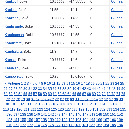
Kankouf
, Boké
10.81667
-14.58333
0
Guinea
Kankou
, Boké
11.55
-14.1
0
Guinea
Kankana
, Boké
11.26667
-14.25
0
Guinea
Kanfarandé
, Boké
10.83333
-14.55
0
Guinea
Kandouman
, Boké
10.56667
-14.55
0
Guinea
Kandiétéré
, Boké
11.21667
-14.51667
0
Guinea
Kandiafara
, Boké
11.3
-14.7
0
Guinea
Kamsar
, Boké
10.66667
-14.6
0
Guinea
Kamélag
, Boké
10.9
-14.8
0
Guinea
Kambonkou
, Boké
10.85
-15.01667
0
Guinea
< Anterior
1
2
3
4
5
6
7
8
9
10
11
12
13
14
15
16
17
18
19
20
21
22
23
24
25
26
27
28
29
30
31
32
33
34
35
36
37
38
39
40
41
42
43
44
45
46
47
48
49
50
51
52
53
54
55
56
57
58
59
60
61
62
63
64
65
66
67
68
69
70
71
72
73
74
75
76
77
78
79
80
81
82
83
84
85
86
87
88
89
90
91
92
93
94
95
96
97
98
99
100
101
102
103
104
105
106
107
108
109
110
111
112
113
114
115
116
117
118
119
120
121
122
123
124
125
126
127
128
129
130
131
132
133
134
135
136
137
138
139
140
141
142
143
144
145
146
147
148
149
150
151
152
153
154
155
156
157
158
159
160
161
162
163
164
165
166
167
168
169
170
171
172
173
174
175
176
177
178
179
180
181
182
183
184
185
186