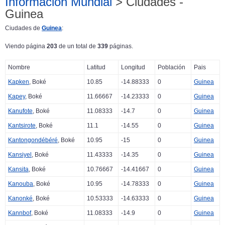
Información Mundial
> Ciudades -
Guinea
Ciudades de
Guinea
:
Viendo página
203
de un total de
339
páginas.
Nombre
Latitud
Longitud
Población
Pais
Kapken
, Boké
10.85
-14.88333
0
Guinea
Kapey
, Boké
11.66667
-14.23333
0
Guinea
Kanufote
, Boké
11.08333
-14.7
0
Guinea
Kantsirote
, Boké
11.1
-14.55
0
Guinea
Kantongondébéré
, Boké
10.95
-15
0
Guinea
Kansiyel
, Boké
11.43333
-14.35
0
Guinea
Kansita
, Boké
10.76667
-14.41667
0
Guinea
Kanouba
, Boké
10.95
-14.78333
0
Guinea
Kanonké
, Boké
10.53333
-14.63333
0
Guinea
Kannbof
, Boké
11.08333
-14.9
0
Guinea