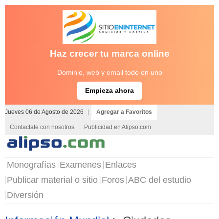
Haz crecer tu marca online
Dominio, web y email todo en uno
Empieza ahora
Jueves 06 de Agosto de 2026
|
Agregar a Favoritos
Contactate con nosotros
Publicidad en Alipso.com
Monografías
Examenes
Enlaces
Publicar material o sitio
Foros
ABC del estudio
Diversión