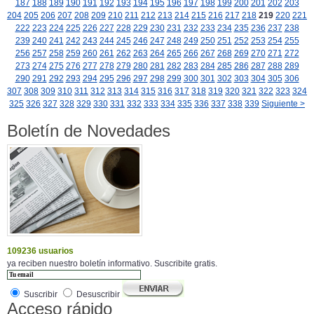
187
188
189
190
191
192
193
194
195
196
197
198
199
200
201
202
203
204
205
206
207
208
209
210
211
212
213
214
215
216
217
218
219
220
221
222
223
224
225
226
227
228
229
230
231
232
233
234
235
236
237
238
239
240
241
242
243
244
245
246
247
248
249
250
251
252
253
254
255
256
257
258
259
260
261
262
263
264
265
266
267
268
269
270
271
272
273
274
275
276
277
278
279
280
281
282
283
284
285
286
287
288
289
290
291
292
293
294
295
296
297
298
299
300
301
302
303
304
305
306
307
308
309
310
311
312
313
314
315
316
317
318
319
320
321
322
323
324
325
326
327
328
329
330
331
332
333
334
335
336
337
338
339
Siguiente >
Boletín de Novedades
109236 usuarios
ya reciben nuestro boletín informativo. Suscribite gratis.
Suscribir
Desuscribir
Acceso rápido