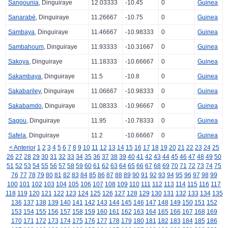
Sangounia
, Dinguiraye
12.03333
-10.45
0
Guinea
Sanarabé
, Dinguiraye
11.26667
-10.75
0
Guinea
Sambaya
, Dinguiraye
11.46667
-10.98333
0
Guinea
Sambahoum
, Dinguiraye
11.93333
-10.31667
0
Guinea
Sakoya
, Dinguiraye
11.18333
-10.66667
0
Guinea
Sakambaya
, Dinguiraye
11.5
-10.8
0
Guinea
Sakabariley
, Dinguiraye
11.06667
-10.98333
0
Guinea
Sakabamdo
, Dinguiraye
11.08333
-10.96667
0
Guinea
Sagou
, Dinguiraye
11.95
-10.78333
0
Guinea
Safela
, Dinguiraye
11.2
-10.66667
0
Guinea
< Anterior
1
2
3
4
5
6
7
8
9
10
11
12
13
14
15
16
17
18
19
20
21
22
23
24
25
26
27
28
29
30
31
32
33
34
35
36
37
38
39
40
41
42
43
44
45
46
47
48
49
50
51
52
53
54
55
56
57
58
59
60
61
62
63
64
65
66
67
68
69
70
71
72
73
74
75
76
77
78
79
80
81
82
83
84
85
86
87
88
89
90
91
92
93
94
95
96
97
98
99
100
101
102
103
104
105
106
107
108
109
110
111
112
113
114
115
116
117
118
119
120
121
122
123
124
125
126
127
128
129
130
131
132
133
134
135
136
137
138
139
140
141
142
143
144
145
146
147
148
149
150
151
152
153
154
155
156
157
158
159
160
161
162
163
164
165
166
167
168
169
170
171
172
173
174
175
176
177
178
179
180
181
182
183
184
185
186