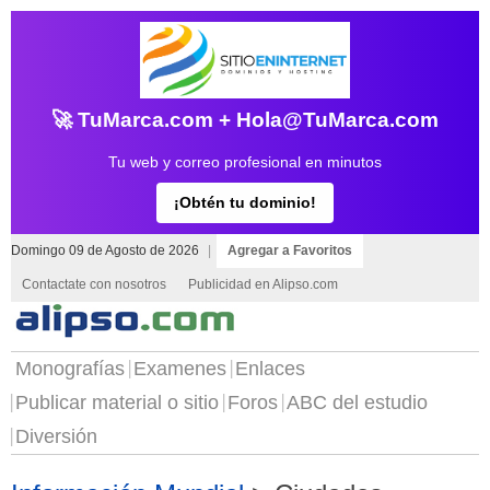
🚀 TuMarca.com + Hola@TuMarca.com
Tu web y correo profesional en minutos
¡Obtén tu dominio!
Domingo 09 de Agosto de 2026
|
Agregar a Favoritos
Contactate con nosotros
Publicidad en Alipso.com
Monografías
Examenes
Enlaces
Publicar material o sitio
Foros
ABC del estudio
Diversión