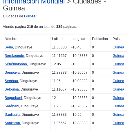
Información Mundial
> Ciudades -
Guinea
Ciudades de
Guinea
:
Viendo página
219
de un total de
339
páginas.
Nombre
Latitud
Longitud
Población
Pais
Séria
, Dinguiraye
11.58333
-10.45
0
Guinea
Sérékoundé
, Dinguiraye
11.41667
-10.48333
0
Guinea
Sénématonbo
, Dinguiraye
12.05
-10.3
0
Guinea
Sempaya
, Dinguiraye
11.38333
-10.96667
0
Guinea
Sembou
, Dinguiraye
11.95
-10.03333
0
Guinea
Selouma
, Dinguiraye
11.11667
-10.98333
0
Guinea
Séguébani
, Dinguiraye
12
-10.28333
0
Guinea
Sarébani
, Dinguiraye
11.95
-10.26667
0
Guinea
Santiguia
, Dinguiraye
11.38333
-10.95
0
Guinea
Sankaran
, Dinguiraye
11.96667
-10.88333
0
Guinea