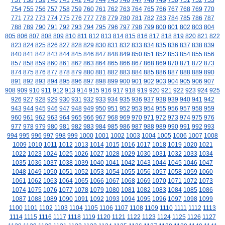
737
738
739
740
741
742
743
744
745
746
747
748
749
750
751
752
753
754
755
756
757
758
759
760
761
762
763
764
765
766
767
768
769
770
771
772
773
774
775
776
777
778
779
780
781
782
783
784
785
786
787
788
789
790
791
792
793
794
795
796
797
798
799
800
801
802
803
804
805
806
807
808
809
810
811
812
813
814
815
816
817
818
819
820
821
822
823
824
825
826
827
828
829
830
831
832
833
834
835
836
837
838
839
840
841
842
843
844
845
846
847
848
849
850
851
852
853
854
855
856
857
858
859
860
861
862
863
864
865
866
867
868
869
870
871
872
873
874
875
876
877
878
879
880
881
882
883
884
885
886
887
888
889
890
891
892
893
894
895
896
897
898
899
900
901
902
903
904
905
906
907
908
909
910
911
912
913
914
915
916
917
918
919
920
921
922
923
924
925
926
927
928
929
930
931
932
933
934
935
936
937
938
939
940
941
942
943
944
945
946
947
948
949
950
951
952
953
954
955
956
957
958
959
960
961
962
963
964
965
966
967
968
969
970
971
972
973
974
975
976
977
978
979
980
981
982
983
984
985
986
987
988
989
990
991
992
993
994
995
996
997
998
999
1000
1001
1002
1003
1004
1005
1006
1007
1008
1009
1010
1011
1012
1013
1014
1015
1016
1017
1018
1019
1020
1021
1022
1023
1024
1025
1026
1027
1028
1029
1030
1031
1032
1033
1034
1035
1036
1037
1038
1039
1040
1041
1042
1043
1044
1045
1046
1047
1048
1049
1050
1051
1052
1053
1054
1055
1056
1057
1058
1059
1060
1061
1062
1063
1064
1065
1066
1067
1068
1069
1070
1071
1072
1073
1074
1075
1076
1077
1078
1079
1080
1081
1082
1083
1084
1085
1086
1087
1088
1089
1090
1091
1092
1093
1094
1095
1096
1097
1098
1099
1100
1101
1102
1103
1104
1105
1106
1107
1108
1109
1110
1111
1112
1113
1114
1115
1116
1117
1118
1119
1120
1121
1122
1123
1124
1125
1126
1127