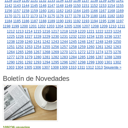
1128
1129
1130
1131
1132
1133
1134
1135
1136
1137
1138
1139
1140
1141
1142
1143
1144
1145
1146
1147
1148
1149
1150
1151
1152
1153
1154
1155
1156
1157
1158
1159
1160
1161
1162
1163
1164
1165
1166
1167
1168
1169
1170
1171
1172
1173
1174
1175
1176
1177
1178
1179
1180
1181
1182
1183
1184
1185
1186
1187
1188
1189
1190
1191
1192
1193
1194
1195
1196
1197
1198
1199
1200
1201
1202
1203
1204
1205
1206
1207
1208
1209
1210
1211
1212
1213
1214
1215
1216
1217
1218
1219
1220
1221
1222
1223
1224
1225
1226
1227
1228
1229
1230
1231
1232
1233
1234
1235
1236
1237
1238
1239
1240
1241
1242
1243
1244
1245
1246
1247
1248
1249
1250
1251
1252
1253
1254
1255
1256
1257
1258
1259
1260
1261
1262
1263
1264
1265
1266
1267
1268
1269
1270
1271
1272
1273
1274
1275
1276
1277
1278
1279
1280
1281
1282
1283
1284
1285
1286
1287
1288
1289
1290
1291
1292
1293
1294
1295
1296
1297
1298
1299
1300
1301
1302
1303
1304
1305
1306
1307
1308
1309
1310
1311
1312
1313
Siguiente >
Boletín de Novedades
109236 usuarios