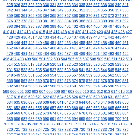
325
326
327
328
329
330
331
332
333
334
335
336
337
338
339
340
341
342
343
344
345
346
347
348
349
350
351
352
353
354
355
356
357
358
359
360
361
362
363
364
365
366
367
368
369
370
371
372
373
374
375
376
377
378
379
380
381
382
383
384
385
386
387
388
389
390
391
392
393
394
395
396
397
398
399
400
401
402
403
404
405
406
407
408
409
410
411
412
413
414
415
416
417
418
419
420
421
422
423
424
425
426
427
428
429
430
431
432
433
434
435
436
437
438
439
440
441
442
443
444
445
446
447
448
449
450
451
452
453
454
455
456
457
458
459
460
461
462
463
464
465
466
467
468
469
470
471
472
473
474
475
476
477
478
479
480
481
482
483
484
485
486
487
488
489
490
491
492
493
494
495
496
497
498
499
500
501
502
503
504
505
506
507
508
509
510
511
512
513
514
515
516
517
518
519
520
521
522
523
524
525
526
527
528
529
530
531
532
533
534
535
536
537
538
539
540
541
542
543
544
545
546
547
548
549
550
551
552
553
554
555
556
557
558
559
560
561
562
563
564
565
566
567
568
569
570
571
572
573
574
575
576
577
578
579
580
581
582
583
584
585
586
587
588
589
590
591
592
593
594
595
596
597
598
599
600
601
602
603
604
605
606
607
608
609
610
611
612
613
614
615
616
617
618
619
620
621
622
623
624
625
626
627
628
629
630
631
632
633
634
635
636
637
638
639
640
641
642
643
644
645
646
647
648
649
650
651
652
653
654
655
656
657
658
659
660
661
662
663
664
665
666
667
668
669
670
671
672
673
674
675
676
677
678
679
680
681
682
683
684
685
686
687
688
689
690
691
692
693
694
695
696
697
698
699
700
701
702
703
704
705
706
707
708
709
710
711
712
713
714
715
716
717
718
719
720
721
722
723
724
725
726
727
728
729
730
731
732
733
734
735
736