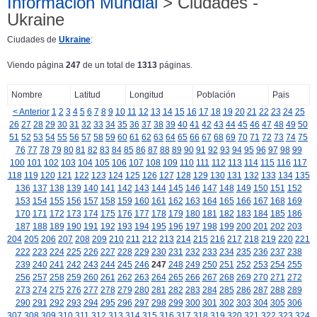
Información Mundial
> Ciudades -
Ukraine
Ciudades de
Ukraine
:
Viendo página
247
de un total de
1313
páginas.
Nombre
Latitud
Longitud
Población
Pais
< Anterior
1
2
3
4
5
6
7
8
9
10
11
12
13
14
15
16
17
18
19
20
21
22
23
24
25
26
27
28
29
30
31
32
33
34
35
36
37
38
39
40
41
42
43
44
45
46
47
48
49
50
51
52
53
54
55
56
57
58
59
60
61
62
63
64
65
66
67
68
69
70
71
72
73
74
75
76
77
78
79
80
81
82
83
84
85
86
87
88
89
90
91
92
93
94
95
96
97
98
99
100
101
102
103
104
105
106
107
108
109
110
111
112
113
114
115
116
117
118
119
120
121
122
123
124
125
126
127
128
129
130
131
132
133
134
135
136
137
138
139
140
141
142
143
144
145
146
147
148
149
150
151
152
153
154
155
156
157
158
159
160
161
162
163
164
165
166
167
168
169
170
171
172
173
174
175
176
177
178
179
180
181
182
183
184
185
186
187
188
189
190
191
192
193
194
195
196
197
198
199
200
201
202
203
204
205
206
207
208
209
210
211
212
213
214
215
216
217
218
219
220
221
222
223
224
225
226
227
228
229
230
231
232
233
234
235
236
237
238
239
240
241
242
243
244
245
246
247
248
249
250
251
252
253
254
255
256
257
258
259
260
261
262
263
264
265
266
267
268
269
270
271
272
273
274
275
276
277
278
279
280
281
282
283
284
285
286
287
288
289
290
291
292
293
294
295
296
297
298
299
300
301
302
303
304
305
306
307
308
309
310
311
312
313
314
315
316
317
318
319
320
321
322
323
324