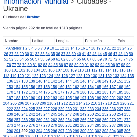
Información Mundial
> Ciudades -
Ukraine
Ciudades de
Ukraine
:
Viendo página
292
de un total de
1313
páginas.
Nombre
Latitud
Longitud
Población
Pais
< Anterior
1
2
3
4
5
6
7
8
9
10
11
12
13
14
15
16
17
18
19
20
21
22
23
24
25
26
27
28
29
30
31
32
33
34
35
36
37
38
39
40
41
42
43
44
45
46
47
48
49
50
51
52
53
54
55
56
57
58
59
60
61
62
63
64
65
66
67
68
69
70
71
72
73
74
75
76
77
78
79
80
81
82
83
84
85
86
87
88
89
90
91
92
93
94
95
96
97
98
99
100
101
102
103
104
105
106
107
108
109
110
111
112
113
114
115
116
117
118
119
120
121
122
123
124
125
126
127
128
129
130
131
132
133
134
135
136
137
138
139
140
141
142
143
144
145
146
147
148
149
150
151
152
153
154
155
156
157
158
159
160
161
162
163
164
165
166
167
168
169
170
171
172
173
174
175
176
177
178
179
180
181
182
183
184
185
186
187
188
189
190
191
192
193
194
195
196
197
198
199
200
201
202
203
204
205
206
207
208
209
210
211
212
213
214
215
216
217
218
219
220
221
222
223
224
225
226
227
228
229
230
231
232
233
234
235
236
237
238
239
240
241
242
243
244
245
246
247
248
249
250
251
252
253
254
255
256
257
258
259
260
261
262
263
264
265
266
267
268
269
270
271
272
273
274
275
276
277
278
279
280
281
282
283
284
285
286
287
288
289
290
291
292
293
294
295
296
297
298
299
300
301
302
303
304
305
306
307
308
309
310
311
312
313
314
315
316
317
318
319
320
321
322
323
324