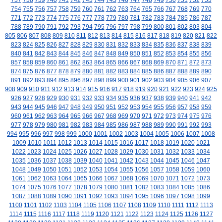
737
738
739
740
741
742
743
744
745
746
747
748
749
750
751
752
753
754
755
756
757
758
759
760
761
762
763
764
765
766
767
768
769
770
771
772
773
774
775
776
777
778
779
780
781
782
783
784
785
786
787
788
789
790
791
792
793
794
795
796
797
798
799
800
801
802
803
804
805
806
807
808
809
810
811
812
813
814
815
816
817
818
819
820
821
822
823
824
825
826
827
828
829
830
831
832
833
834
835
836
837
838
839
840
841
842
843
844
845
846
847
848
849
850
851
852
853
854
855
856
857
858
859
860
861
862
863
864
865
866
867
868
869
870
871
872
873
874
875
876
877
878
879
880
881
882
883
884
885
886
887
888
889
890
891
892
893
894
895
896
897
898
899
900
901
902
903
904
905
906
907
908
909
910
911
912
913
914
915
916
917
918
919
920
921
922
923
924
925
926
927
928
929
930
931
932
933
934
935
936
937
938
939
940
941
942
943
944
945
946
947
948
949
950
951
952
953
954
955
956
957
958
959
960
961
962
963
964
965
966
967
968
969
970
971
972
973
974
975
976
977
978
979
980
981
982
983
984
985
986
987
988
989
990
991
992
993
994
995
996
997
998
999
1000
1001
1002
1003
1004
1005
1006
1007
1008
1009
1010
1011
1012
1013
1014
1015
1016
1017
1018
1019
1020
1021
1022
1023
1024
1025
1026
1027
1028
1029
1030
1031
1032
1033
1034
1035
1036
1037
1038
1039
1040
1041
1042
1043
1044
1045
1046
1047
1048
1049
1050
1051
1052
1053
1054
1055
1056
1057
1058
1059
1060
1061
1062
1063
1064
1065
1066
1067
1068
1069
1070
1071
1072
1073
1074
1075
1076
1077
1078
1079
1080
1081
1082
1083
1084
1085
1086
1087
1088
1089
1090
1091
1092
1093
1094
1095
1096
1097
1098
1099
1100
1101
1102
1103
1104
1105
1106
1107
1108
1109
1110
1111
1112
1113
1114
1115
1116
1117
1118
1119
1120
1121
1122
1123
1124
1125
1126
1127