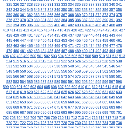
325
326
327
328
329
330
331
332
333
334
335
336
337
338
339
340
341
342
343
344
345
346
347
348
349
350
351
352
353
354
355
356
357
358
359
360
361
362
363
364
365
366
367
368
369
370
371
372
373
374
375
376
377
378
379
380
381
382
383
384
385
386
387
388
389
390
391
392
393
394
395
396
397
398
399
400
401
402
403
404
405
406
407
408
409
410
411
412
413
414
415
416
417
418
419
420
421
422
423
424
425
426
427
428
429
430
431
432
433
434
435
436
437
438
439
440
441
442
443
444
445
446
447
448
449
450
451
452
453
454
455
456
457
458
459
460
461
462
463
464
465
466
467
468
469
470
471
472
473
474
475
476
477
478
479
480
481
482
483
484
485
486
487
488
489
490
491
492
493
494
495
496
497
498
499
500
501
502
503
504
505
506
507
508
509
510
511
512
513
514
515
516
517
518
519
520
521
522
523
524
525
526
527
528
529
530
531
532
533
534
535
536
537
538
539
540
541
542
543
544
545
546
547
548
549
550
551
552
553
554
555
556
557
558
559
560
561
562
563
564
565
566
567
568
569
570
571
572
573
574
575
576
577
578
579
580
581
582
583
584
585
586
587
588
589
590
591
592
593
594
595
596
597
598
599
600
601
602
603
604
605
606
607
608
609
610
611
612
613
614
615
616
617
618
619
620
621
622
623
624
625
626
627
628
629
630
631
632
633
634
635
636
637
638
639
640
641
642
643
644
645
646
647
648
649
650
651
652
653
654
655
656
657
658
659
660
661
662
663
664
665
666
667
668
669
670
671
672
673
674
675
676
677
678
679
680
681
682
683
684
685
686
687
688
689
690
691
692
693
694
695
696
697
698
699
700
701
702
703
704
705
706
707
708
709
710
711
712
713
714
715
716
717
718
719
720
721
722
723
724
725
726
727
728
729
730
731
732
733
734
735
736