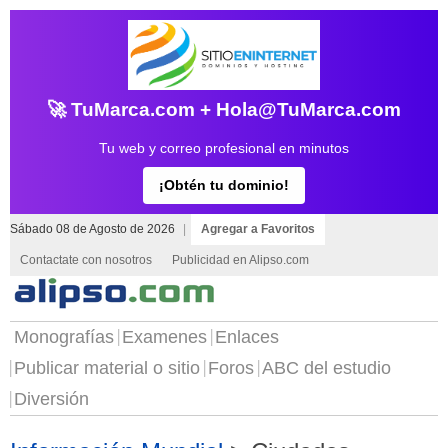
🚀 TuMarca.com + Hola@TuMarca.com
Tu web y correo profesional en minutos
¡Obtén tu dominio!
Sábado 08 de Agosto de 2026
|
Agregar a Favoritos
Contactate con nosotros
Publicidad en Alipso.com
Monografías
Examenes
Enlaces
Publicar material o sitio
Foros
ABC del estudio
Diversión