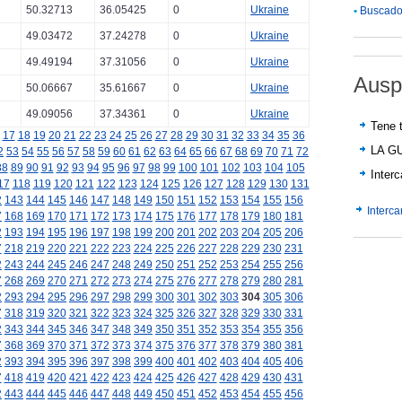
50.32713
36.05425
0
Ukraine
•
Buscador
49.03472
37.24278
0
Ukraine
49.49194
37.31056
0
Ukraine
Ausp
50.06667
35.61667
0
Ukraine
49.09056
37.34361
0
Ukraine
Tene t
17
18
19
20
21
22
23
24
25
26
27
28
29
30
31
32
33
34
35
36
LA G
2
53
54
55
56
57
58
59
60
61
62
63
64
65
66
67
68
69
70
71
72
88
89
90
91
92
93
94
95
96
97
98
99
100
101
102
103
104
105
Inter
17
118
119
120
121
122
123
124
125
126
127
128
129
130
131
2
143
144
145
146
147
148
149
150
151
152
153
154
155
156
Interc
7
168
169
170
171
172
173
174
175
176
177
178
179
180
181
2
193
194
195
196
197
198
199
200
201
202
203
204
205
206
7
218
219
220
221
222
223
224
225
226
227
228
229
230
231
2
243
244
245
246
247
248
249
250
251
252
253
254
255
256
7
268
269
270
271
272
273
274
275
276
277
278
279
280
281
2
293
294
295
296
297
298
299
300
301
302
303
304
305
306
7
318
319
320
321
322
323
324
325
326
327
328
329
330
331
2
343
344
345
346
347
348
349
350
351
352
353
354
355
356
7
368
369
370
371
372
373
374
375
376
377
378
379
380
381
2
393
394
395
396
397
398
399
400
401
402
403
404
405
406
7
418
419
420
421
422
423
424
425
426
427
428
429
430
431
2
443
444
445
446
447
448
449
450
451
452
453
454
455
456