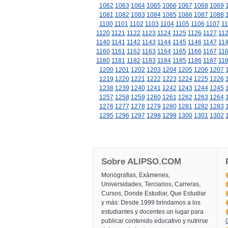
1062
1063
1064
1065
1066
1067
1068
1069
1081
1082
1083
1084
1085
1086
1087
1088
1100
1101
1102
1103
1104
1105
1106
1107
11
1120
1121
1122
1123
1124
1125
1126
1127
11
1140
1141
1142
1143
1144
1145
1146
1147
11
1160
1161
1162
1163
1164
1165
1166
1167
11
1180
1181
1182
1183
1184
1185
1186
1187
11
1200
1201
1202
1203
1204
1205
1206
1207
1219
1220
1221
1222
1223
1224
1225
1226
1238
1239
1240
1241
1242
1243
1244
1245
1257
1258
1259
1260
1261
1262
1263
1264
1276
1277
1278
1279
1280
1281
1282
1283
1295
1296
1297
1298
1299
1300
1301
1302
Sobre ALIPSO.COM
Monografias, Exámenes,
Universidades, Terciarios, Carreras,
Cursos, Donde Estudiar, Que Estudiar
y más: Desde 1999 brindamos a los
estudiantes y docentes un lugar para
publicar contenido educativo y nutrirse