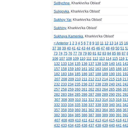
Svitlychne
, Kharkivs'ka Oblast'
Suligovka
, Kharkivs'ka Oblast'
Sukhoy Yar
, Kharkivs'ka Oblast'
Sukhiny
, Kharkivs'ka Oblast'
Sukhaya Kamenka
, Kharkivs'ka Oblast'
< Anterior
1
2
3
4
5
6
7
8
9
10
11
12
13
14
15
16
37
38
39
40
41
42
43
44
45
46
47
48
49
50
51
5
73
74
75
76
77
78
79
80
81
82
83
84
85
86
87
106
107
108
109
110
111
112
113
114
115
116
1
132
133
134
135
136
137
138
139
140
141
14
157
158
159
160
161
162
163
164
165
166
16
182
183
184
185
186
187
188
189
190
191
19
207
208
209
210
211
212
213
214
215
216
21
232
233
234
235
236
237
238
239
240
241
24
257
258
259
260
261
262
263
264
265
266
26
282
283
284
285
286
287
288
289
290
291
29
307
308
309
310
311
312
313
314
315
316
31
332
333
334
335
336
337
338
339
340
341
34
357
358
359
360
361
362
363
364
365
366
36
382
383
384
385
386
387
388
389
390
391
39
407
408
409
410
411
412
413
414
415
416
41
432
433
434
435
436
437
438
439
440
441
44