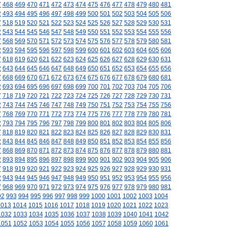
7
468
469
470
471
472
473
474
475
476
477
478
479
480
481
2
493
494
495
496
497
498
499
500
501
502
503
504
505
506
7
518
519
520
521
522
523
524
525
526
527
528
529
530
531
2
543
544
545
546
547
548
549
550
551
552
553
554
555
556
7
568
569
570
571
572
573
574
575
576
577
578
579
580
581
2
593
594
595
596
597
598
599
600
601
602
603
604
605
606
7
618
619
620
621
622
623
624
625
626
627
628
629
630
631
2
643
644
645
646
647
648
649
650
651
652
653
654
655
656
7
668
669
670
671
672
673
674
675
676
677
678
679
680
681
2
693
694
695
696
697
698
699
700
701
702
703
704
705
706
7
718
719
720
721
722
723
724
725
726
727
728
729
730
731
2
743
744
745
746
747
748
749
750
751
752
753
754
755
756
7
768
769
770
771
772
773
774
775
776
777
778
779
780
781
2
793
794
795
796
797
798
799
800
801
802
803
804
805
806
7
818
819
820
821
822
823
824
825
826
827
828
829
830
831
2
843
844
845
846
847
848
849
850
851
852
853
854
855
856
7
868
869
870
871
872
873
874
875
876
877
878
879
880
881
2
893
894
895
896
897
898
899
900
901
902
903
904
905
906
7
918
919
920
921
922
923
924
925
926
927
928
929
930
931
2
943
944
945
946
947
948
949
950
951
952
953
954
955
956
7
968
969
970
971
972
973
974
975
976
977
978
979
980
981
92
993
994
995
996
997
998
999
1000
1001
1002
1003
1004
1013
1014
1015
1016
1017
1018
1019
1020
1021
1022
1023
1032
1033
1034
1035
1036
1037
1038
1039
1040
1041
1042
1051
1052
1053
1054
1055
1056
1057
1058
1059
1060
1061