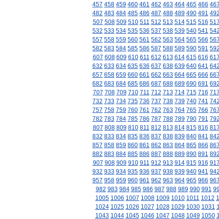
457
458
459
460
461
462
463
464
465
466
46
482
483
484
485
486
487
488
489
490
491
49
507
508
509
510
511
512
513
514
515
516
51
532
533
534
535
536
537
538
539
540
541
54
557
558
559
560
561
562
563
564
565
566
56
582
583
584
585
586
587
588
589
590
591
59
607
608
609
610
611
612
613
614
615
616
61
632
633
634
635
636
637
638
639
640
641
64
657
658
659
660
661
662
663
664
665
666
66
682
683
684
685
686
687
688
689
690
691
69
707
708
709
710
711
712
713
714
715
716
71
732
733
734
735
736
737
738
739
740
741
74
757
758
759
760
761
762
763
764
765
766
76
782
783
784
785
786
787
788
789
790
791
79
807
808
809
810
811
812
813
814
815
816
81
832
833
834
835
836
837
838
839
840
841
84
857
858
859
860
861
862
863
864
865
866
86
882
883
884
885
886
887
888
889
890
891
89
907
908
909
910
911
912
913
914
915
916
91
932
933
934
935
936
937
938
939
940
941
94
957
958
959
960
961
962
963
964
965
966
96
982
983
984
985
986
987
988
989
990
991
9
1005
1006
1007
1008
1009
1010
1011
1012
1024
1025
1026
1027
1028
1029
1030
1031
1043
1044
1045
1046
1047
1048
1049
1050