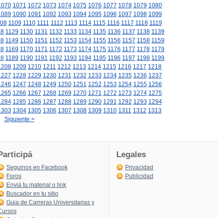
1070
1071
1072
1073
1074
1075
1076
1077
1078
1079
1080
1089
1090
1091
1092
1093
1094
1095
1096
1097
1098
1099
08
1109
1110
1111
1112
1113
1114
1115
1116
1117
1118
1119
28
1129
1130
1131
1132
1133
1134
1135
1136
1137
1138
1139
48
1149
1150
1151
1152
1153
1154
1155
1156
1157
1158
1159
68
1169
1170
1171
1172
1173
1174
1175
1176
1177
1178
1179
88
1189
1190
1191
1192
1193
1194
1195
1196
1197
1198
1199
1208
1209
1210
1211
1212
1213
1214
1215
1216
1217
1218
1227
1228
1229
1230
1231
1232
1233
1234
1235
1236
1237
1246
1247
1248
1249
1250
1251
1252
1253
1254
1255
1256
1265
1266
1267
1268
1269
1270
1271
1272
1273
1274
1275
1284
1285
1286
1287
1288
1289
1290
1291
1292
1293
1294
1303
1304
1305
1306
1307
1308
1309
1310
1311
1312
1313
Siguiente >
Participá
Legales
Seguinos en Facebook
Privacidad
Foros
Publicidad
Enviá tu material o link
Buscador en tu sitio
Guia de Carreras Universitarias y
Cursos