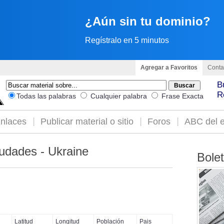
¿Aún sin tu dominio?
Regístralo en 5 minutos
Agregar a Favoritos
Conta
B
R
Todas las palabras
Cualquier palabra
Frase Exacta
nlaces
Publicar material o sitio
Foros
ABC del e
udades - Ukraine
Bole
Latitud
Longitud
Población
Pais