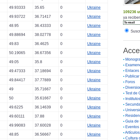
49.93333
35.65
0
Ukraine
109236 u
49.93722
36.71417
0
Ukraine
ya reciben
48.95
36.43333
0
Ukraine
Suscr
49.88694
38.02778
0
Ukraine
49.83
36.4625
0
Ukraine
Acce
50.19065
36.67356
0
Ukraine
•
Monogra
49.05
35.8
0
Ukraine
•
Examen
•
Enlaces
49.47333
37.18694
0
Ukraine
•
Publicar 
49.84417
37.77889
0
Ukraine
•
Foros
•
Diversio
49
35.71667
0
Ukraine
•
Test de 
50
35.61667
0
Ukraine
•
Instituto
•
Secunda
49.6225
36.14639
0
Ukraine
•
Universi
•
Residenc
49.60111
37.88
0
Ukraine
•
Guia de 
49.99083
37.60028
0
Ukraine
•
Eventos 
•
Artículo
48.85
36.56667
0
Ukraine
•
Cultura