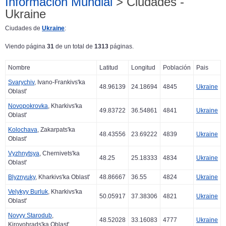
Información Mundial
> Ciudades -
Ukraine
Ciudades de
Ukraine
:
Viendo página
31
de un total de
1313
páginas.
Nombre
Latitud
Longitud
Población
Pais
Svarychiv
, Ivano-Frankivs'ka
48.96139
24.18694
4845
Ukraine
Oblast'
Novopokrovka
, Kharkivs'ka
49.83722
36.54861
4841
Ukraine
Oblast'
Kolochava
, Zakarpats'ka
48.43556
23.69222
4839
Ukraine
Oblast'
Vyzhnytsya
, Chernivets'ka
48.25
25.18333
4834
Ukraine
Oblast'
Blyznyuky
, Kharkivs'ka Oblast'
48.86667
36.55
4824
Ukraine
Velykyy Burluk
, Kharkivs'ka
50.05917
37.38306
4821
Ukraine
Oblast'
Novyy Starodub
,
48.52028
33.16083
4777
Ukraine
Kirovohrads'ka Oblast'