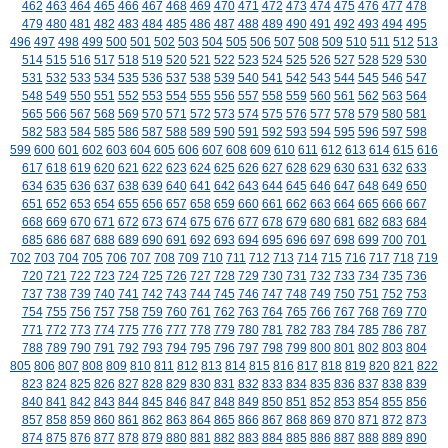
462
463
464
465
466
467
468
469
470
471
472
473
474
475
476
477
478
479
480
481
482
483
484
485
486
487
488
489
490
491
492
493
494
495
496
497
498
499
500
501
502
503
504
505
506
507
508
509
510
511
512
513
514
515
516
517
518
519
520
521
522
523
524
525
526
527
528
529
530
531
532
533
534
535
536
537
538
539
540
541
542
543
544
545
546
547
548
549
550
551
552
553
554
555
556
557
558
559
560
561
562
563
564
565
566
567
568
569
570
571
572
573
574
575
576
577
578
579
580
581
582
583
584
585
586
587
588
589
590
591
592
593
594
595
596
597
598
599
600
601
602
603
604
605
606
607
608
609
610
611
612
613
614
615
616
617
618
619
620
621
622
623
624
625
626
627
628
629
630
631
632
633
634
635
636
637
638
639
640
641
642
643
644
645
646
647
648
649
650
651
652
653
654
655
656
657
658
659
660
661
662
663
664
665
666
667
668
669
670
671
672
673
674
675
676
677
678
679
680
681
682
683
684
685
686
687
688
689
690
691
692
693
694
695
696
697
698
699
700
701
702
703
704
705
706
707
708
709
710
711
712
713
714
715
716
717
718
719
720
721
722
723
724
725
726
727
728
729
730
731
732
733
734
735
736
737
738
739
740
741
742
743
744
745
746
747
748
749
750
751
752
753
754
755
756
757
758
759
760
761
762
763
764
765
766
767
768
769
770
771
772
773
774
775
776
777
778
779
780
781
782
783
784
785
786
787
788
789
790
791
792
793
794
795
796
797
798
799
800
801
802
803
804
805
806
807
808
809
810
811
812
813
814
815
816
817
818
819
820
821
822
823
824
825
826
827
828
829
830
831
832
833
834
835
836
837
838
839
840
841
842
843
844
845
846
847
848
849
850
851
852
853
854
855
856
857
858
859
860
861
862
863
864
865
866
867
868
869
870
871
872
873
874
875
876
877
878
879
880
881
882
883
884
885
886
887
888
889
890