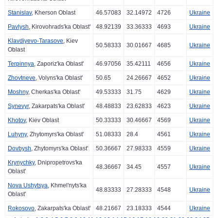
Stanislav
, Kherson Oblast
46.57083
32.14972
4726
Ukraine
Pavlysh
, Kirovohrads'ka Oblast'
48.92139
33.36333
4693
Ukraine
Klavdiyevo-Tarasove
, Kiev
50.58333
30.01667
4685
Ukraine
Oblast
Terpinnya
, Zaporiz'ka Oblast'
46.97056
35.42111
4656
Ukraine
Zhovtneve
, Volyns'ka Oblast'
50.65
24.26667
4652
Ukraine
Moshny
, Cherkas'ka Oblast'
49.53333
31.75
4629
Ukraine
Synevyr
, Zakarpats'ka Oblast'
48.48833
23.62833
4623
Ukraine
Khotov
, Kiev Oblast
50.33333
30.46667
4569
Ukraine
Luhyny
, Zhytomyrs'ka Oblast'
51.08333
28.4
4561
Ukraine
Dovbysh
, Zhytomyrs'ka Oblast'
50.36667
27.98333
4559
Ukraine
Krynychky
, Dnipropetrovs'ka
48.36667
34.45
4557
Ukraine
Oblast'
Nova Ushytsya
, Khmel'nyts'ka
48.83333
27.28333
4548
Ukraine
Oblast'
Rokosovo
, Zakarpats'ka Oblast'
48.21667
23.18333
4544
Ukraine