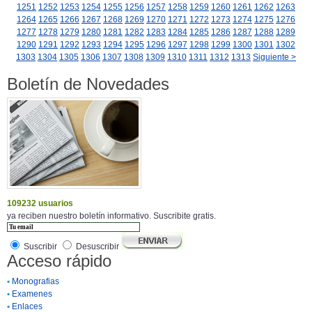
1251
1252
1253
1254
1255
1256
1257
1258
1259
1260
1261
1262
1263
1264
1265
1266
1267
1268
1269
1270
1271
1272
1273
1274
1275
1276
1277
1278
1279
1280
1281
1282
1283
1284
1285
1286
1287
1288
1289
1290
1291
1292
1293
1294
1295
1296
1297
1298
1299
1300
1301
1302
1303
1304
1305
1306
1307
1308
1309
1310
1311
1312
1313
Siguiente >
Boletín de Novedades
109232 usuarios
ya reciben nuestro boletín informativo. Suscribite gratis.
Suscribir
Desuscribir
Acceso rápido
•
Monografias
•
Examenes
•
Enlaces