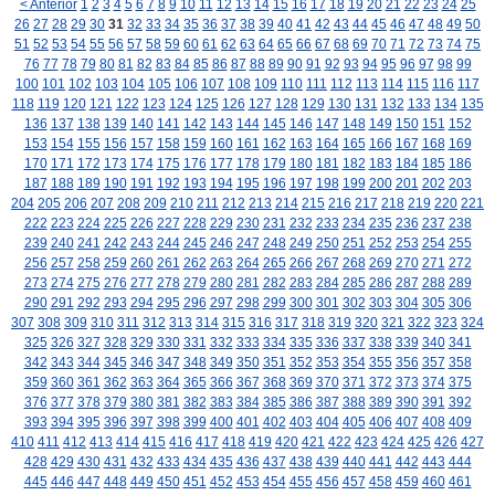
< Anterior
1
2
3
4
5
6
7
8
9
10
11
12
13
14
15
16
17
18
19
20
21
22
23
24
25
26
27
28
29
30
31
32
33
34
35
36
37
38
39
40
41
42
43
44
45
46
47
48
49
50
51
52
53
54
55
56
57
58
59
60
61
62
63
64
65
66
67
68
69
70
71
72
73
74
75
76
77
78
79
80
81
82
83
84
85
86
87
88
89
90
91
92
93
94
95
96
97
98
99
100
101
102
103
104
105
106
107
108
109
110
111
112
113
114
115
116
117
118
119
120
121
122
123
124
125
126
127
128
129
130
131
132
133
134
135
136
137
138
139
140
141
142
143
144
145
146
147
148
149
150
151
152
153
154
155
156
157
158
159
160
161
162
163
164
165
166
167
168
169
170
171
172
173
174
175
176
177
178
179
180
181
182
183
184
185
186
187
188
189
190
191
192
193
194
195
196
197
198
199
200
201
202
203
204
205
206
207
208
209
210
211
212
213
214
215
216
217
218
219
220
221
222
223
224
225
226
227
228
229
230
231
232
233
234
235
236
237
238
239
240
241
242
243
244
245
246
247
248
249
250
251
252
253
254
255
256
257
258
259
260
261
262
263
264
265
266
267
268
269
270
271
272
273
274
275
276
277
278
279
280
281
282
283
284
285
286
287
288
289
290
291
292
293
294
295
296
297
298
299
300
301
302
303
304
305
306
307
308
309
310
311
312
313
314
315
316
317
318
319
320
321
322
323
324
325
326
327
328
329
330
331
332
333
334
335
336
337
338
339
340
341
342
343
344
345
346
347
348
349
350
351
352
353
354
355
356
357
358
359
360
361
362
363
364
365
366
367
368
369
370
371
372
373
374
375
376
377
378
379
380
381
382
383
384
385
386
387
388
389
390
391
392
393
394
395
396
397
398
399
400
401
402
403
404
405
406
407
408
409
410
411
412
413
414
415
416
417
418
419
420
421
422
423
424
425
426
427
428
429
430
431
432
433
434
435
436
437
438
439
440
441
442
443
444
445
446
447
448
449
450
451
452
453
454
455
456
457
458
459
460
461