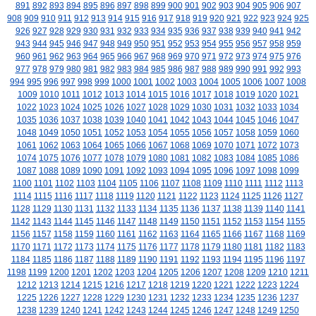
891
892
893
894
895
896
897
898
899
900
901
902
903
904
905
906
907
908
909
910
911
912
913
914
915
916
917
918
919
920
921
922
923
924
925
926
927
928
929
930
931
932
933
934
935
936
937
938
939
940
941
942
943
944
945
946
947
948
949
950
951
952
953
954
955
956
957
958
959
960
961
962
963
964
965
966
967
968
969
970
971
972
973
974
975
976
977
978
979
980
981
982
983
984
985
986
987
988
989
990
991
992
993
994
995
996
997
998
999
1000
1001
1002
1003
1004
1005
1006
1007
1008
1009
1010
1011
1012
1013
1014
1015
1016
1017
1018
1019
1020
1021
1022
1023
1024
1025
1026
1027
1028
1029
1030
1031
1032
1033
1034
1035
1036
1037
1038
1039
1040
1041
1042
1043
1044
1045
1046
1047
1048
1049
1050
1051
1052
1053
1054
1055
1056
1057
1058
1059
1060
1061
1062
1063
1064
1065
1066
1067
1068
1069
1070
1071
1072
1073
1074
1075
1076
1077
1078
1079
1080
1081
1082
1083
1084
1085
1086
1087
1088
1089
1090
1091
1092
1093
1094
1095
1096
1097
1098
1099
1100
1101
1102
1103
1104
1105
1106
1107
1108
1109
1110
1111
1112
1113
1114
1115
1116
1117
1118
1119
1120
1121
1122
1123
1124
1125
1126
1127
1128
1129
1130
1131
1132
1133
1134
1135
1136
1137
1138
1139
1140
1141
1142
1143
1144
1145
1146
1147
1148
1149
1150
1151
1152
1153
1154
1155
1156
1157
1158
1159
1160
1161
1162
1163
1164
1165
1166
1167
1168
1169
1170
1171
1172
1173
1174
1175
1176
1177
1178
1179
1180
1181
1182
1183
1184
1185
1186
1187
1188
1189
1190
1191
1192
1193
1194
1195
1196
1197
1198
1199
1200
1201
1202
1203
1204
1205
1206
1207
1208
1209
1210
1211
1212
1213
1214
1215
1216
1217
1218
1219
1220
1221
1222
1223
1224
1225
1226
1227
1228
1229
1230
1231
1232
1233
1234
1235
1236
1237
1238
1239
1240
1241
1242
1243
1244
1245
1246
1247
1248
1249
1250