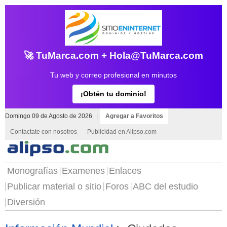
🚀 TuMarca.com + Hola@TuMarca.com
Tu web y correo profesional en minutos
¡Obtén tu dominio!
Domingo 09 de Agosto de 2026
|
Agregar a Favoritos
Contactate con nosotros
Publicidad en Alipso.com
Monografías
Examenes
Enlaces
Publicar material o sitio
Foros
ABC del estudio
Diversión