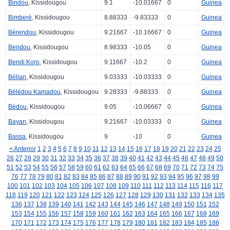
Bindou
, Kissidougou
9.1
-10.01667
0
Guinea
Bimberé
, Kissidougou
8.88333
-9.83333
0
Guinea
Bérendou
, Kissidougou
9.21667
-10.16667
0
Guinea
Bendou
, Kissidougou
8.98333
-10.05
0
Guinea
Bendi Koro
, Kissidougou
9.11667
-10.2
0
Guinea
Bélian
, Kissidougou
9.03333
-10.03333
0
Guinea
Bélédou Kamadou
, Kissidougou
9.28333
-9.88333
0
Guinea
Bédou
, Kissidougou
9.05
-10.06667
0
Guinea
Bayan
, Kissidougou
9.21667
-10.03333
0
Guinea
Bassa
, Kissidougou
9
-10
0
Guinea
< Anterior
1
2
3
4
5
6
7
8
9
10
11
12
13
14
15
16
17
18
19
20
21
22
23
24
25
26
27
28
29
30
31
32
33
34
35
36
37
38
39
40
41
42
43
44
45
46
47
48
49
50
51
52
53
54
55
56
57
58
59
60
61
62
63
64
65
66
67
68
69
70
71
72
73
74
75
76
77
78
79
80
81
82
83
84
85
86
87
88
89
90
91
92
93
94
95
96
97
98
99
100
101
102
103
104
105
106
107
108
109
110
111
112
113
114
115
116
117
118
119
120
121
122
123
124
125
126
127
128
129
130
131
132
133
134
135
136
137
138
139
140
141
142
143
144
145
146
147
148
149
150
151
152
153
154
155
156
157
158
159
160
161
162
163
164
165
166
167
168
169
170
171
172
173
174
175
176
177
178
179
180
181
182
183
184
185
186