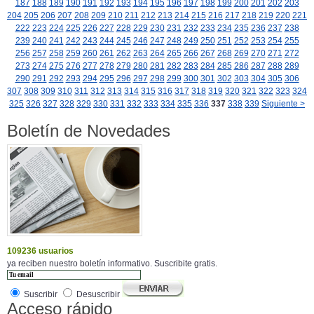
187
188
189
190
191
192
193
194
195
196
197
198
199
200
201
202
203
204
205
206
207
208
209
210
211
212
213
214
215
216
217
218
219
220
221
222
223
224
225
226
227
228
229
230
231
232
233
234
235
236
237
238
239
240
241
242
243
244
245
246
247
248
249
250
251
252
253
254
255
256
257
258
259
260
261
262
263
264
265
266
267
268
269
270
271
272
273
274
275
276
277
278
279
280
281
282
283
284
285
286
287
288
289
290
291
292
293
294
295
296
297
298
299
300
301
302
303
304
305
306
307
308
309
310
311
312
313
314
315
316
317
318
319
320
321
322
323
324
325
326
327
328
329
330
331
332
333
334
335
336
337
338
339
Siguiente >
Boletín de Novedades
109236 usuarios
ya reciben nuestro boletín informativo. Suscribite gratis.
Suscribir
Desuscribir
Acceso rápido