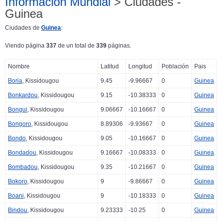
Información Mundial
> Ciudades -
Guinea
Ciudades de
Guinea
:
Viendo página
337
de un total de
339
páginas.
Nombre
Latitud
Longitud
Población
Pais
Boria
, Kissidougou
9.45
-9.96667
0
Guinea
Bonkardou
, Kissidougou
9.15
-10.38333
0
Guinea
Bongui
, Kissidougou
9.06667
-10.16667
0
Guinea
Bongoro
, Kissidougou
8.89306
-9.93667
0
Guinea
Bondo
, Kissidougou
9.05
-10.16667
0
Guinea
Bondadou
, Kissidougou
9.16667
-10.08333
0
Guinea
Bombadou
, Kissidougou
9.35
-10.21667
0
Guinea
Bokoro
, Kissidougou
9
-9.86667
0
Guinea
Boani
, Kissidougou
9
-10.18333
0
Guinea
Bindou
, Kissidougou
9.23333
-10.25
0
Guinea