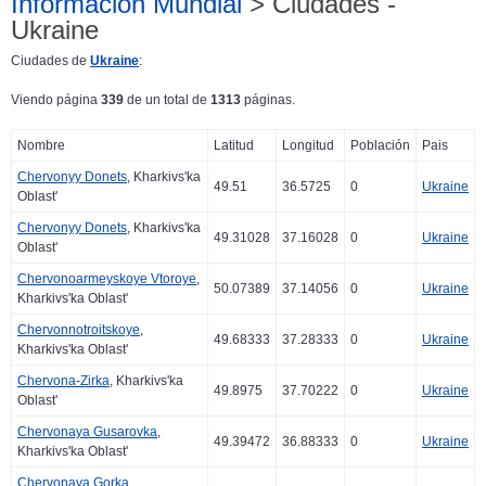
Información Mundial
> Ciudades -
Ukraine
Ciudades de
Ukraine
:
Viendo página
339
de un total de
1313
páginas.
Nombre
Latitud
Longitud
Población
Pais
Chervonyy Donets
, Kharkivs'ka
49.51
36.5725
0
Ukraine
Oblast'
Chervonyy Donets
, Kharkivs'ka
49.31028
37.16028
0
Ukraine
Oblast'
Chervonoarmeyskoye Vtoroye
,
50.07389
37.14056
0
Ukraine
Kharkivs'ka Oblast'
Chervonnotroitskoye
,
49.68333
37.28333
0
Ukraine
Kharkivs'ka Oblast'
Chervona-Zirka
, Kharkivs'ka
49.8975
37.70222
0
Ukraine
Oblast'
Chervonaya Gusarovka
,
49.39472
36.88333
0
Ukraine
Kharkivs'ka Oblast'
Chervonaya Gorka
,