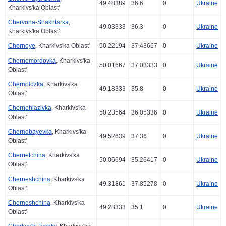
49.48389
36.6
0
Ukraine
Kharkivs'ka Oblast'
Chervona-Shakhtarka
,
49.03333
36.3
0
Ukraine
Kharkivs'ka Oblast'
Chernoye
, Kharkivs'ka Oblast'
50.22194
37.43667
0
Ukraine
Chernomordovka
, Kharkivs'ka
50.01667
37.03333
0
Ukraine
Oblast'
Chernolozka
, Kharkivs'ka
49.18333
35.8
0
Ukraine
Oblast'
Chornohlazivka
, Kharkivs'ka
50.23564
36.05336
0
Ukraine
Oblast'
Chernobayevka
, Kharkivs'ka
49.52639
37.36
0
Ukraine
Oblast'
Chernetchina
, Kharkivs'ka
50.06694
35.26417
0
Ukraine
Oblast'
Cherneshchina
, Kharkivs'ka
49.31861
37.85278
0
Ukraine
Oblast'
Cherneshchina
, Kharkivs'ka
49.28333
35.1
0
Ukraine
Oblast'