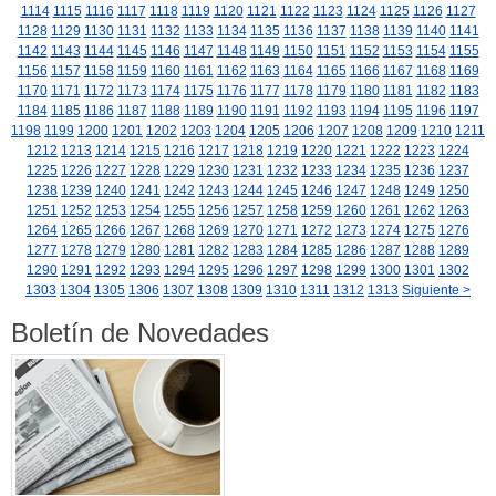
1114
1115
1116
1117
1118
1119
1120
1121
1122
1123
1124
1125
1126
1127
1128
1129
1130
1131
1132
1133
1134
1135
1136
1137
1138
1139
1140
1141
1142
1143
1144
1145
1146
1147
1148
1149
1150
1151
1152
1153
1154
1155
1156
1157
1158
1159
1160
1161
1162
1163
1164
1165
1166
1167
1168
1169
1170
1171
1172
1173
1174
1175
1176
1177
1178
1179
1180
1181
1182
1183
1184
1185
1186
1187
1188
1189
1190
1191
1192
1193
1194
1195
1196
1197
1198
1199
1200
1201
1202
1203
1204
1205
1206
1207
1208
1209
1210
1211
1212
1213
1214
1215
1216
1217
1218
1219
1220
1221
1222
1223
1224
1225
1226
1227
1228
1229
1230
1231
1232
1233
1234
1235
1236
1237
1238
1239
1240
1241
1242
1243
1244
1245
1246
1247
1248
1249
1250
1251
1252
1253
1254
1255
1256
1257
1258
1259
1260
1261
1262
1263
1264
1265
1266
1267
1268
1269
1270
1271
1272
1273
1274
1275
1276
1277
1278
1279
1280
1281
1282
1283
1284
1285
1286
1287
1288
1289
1290
1291
1292
1293
1294
1295
1296
1297
1298
1299
1300
1301
1302
1303
1304
1305
1306
1307
1308
1309
1310
1311
1312
1313
Siguiente >
Boletín de Novedades