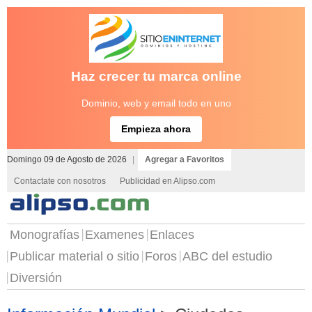
Haz crecer tu marca online
Dominio, web y email todo en uno
Empieza ahora
Domingo 09 de Agosto de 2026
|
Agregar a Favoritos
Contactate con nosotros
Publicidad en Alipso.com
Monografías
Examenes
Enlaces
Publicar material o sitio
Foros
ABC del estudio
Diversión