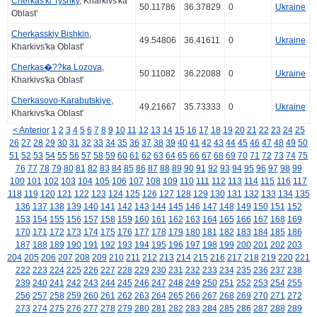
Cherkas'ki Tyshky
, Kharkivs'ka
50.11786
36.37829
0
Ukraine
Oblast'
Cherkasskiy Bishkin
,
49.54806
36.41611
0
Ukraine
Kharkivs'ka Oblast'
Cherkas�??ka Lozova
,
50.11082
36.22088
0
Ukraine
Kharkivs'ka Oblast'
Cherkasovo-Karabutskiye
,
49.21667
35.73333
0
Ukraine
Kharkivs'ka Oblast'
< Anterior
1
2
3
4
5
6
7
8
9
10
11
12
13
14
15
16
17
18
19
20
21
22
23
24
25
26
27
28
29
30
31
32
33
34
35
36
37
38
39
40
41
42
43
44
45
46
47
48
49
50
51
52
53
54
55
56
57
58
59
60
61
62
63
64
65
66
67
68
69
70
71
72
73
74
75
76
77
78
79
80
81
82
83
84
85
86
87
88
89
90
91
92
93
94
95
96
97
98
99
100
101
102
103
104
105
106
107
108
109
110
111
112
113
114
115
116
117
118
119
120
121
122
123
124
125
126
127
128
129
130
131
132
133
134
135
136
137
138
139
140
141
142
143
144
145
146
147
148
149
150
151
152
153
154
155
156
157
158
159
160
161
162
163
164
165
166
167
168
169
170
171
172
173
174
175
176
177
178
179
180
181
182
183
184
185
186
187
188
189
190
191
192
193
194
195
196
197
198
199
200
201
202
203
204
205
206
207
208
209
210
211
212
213
214
215
216
217
218
219
220
221
222
223
224
225
226
227
228
229
230
231
232
233
234
235
236
237
238
239
240
241
242
243
244
245
246
247
248
249
250
251
252
253
254
255
256
257
258
259
260
261
262
263
264
265
266
267
268
269
270
271
272
273
274
275
276
277
278
279
280
281
282
283
284
285
286
287
288
289