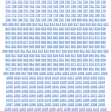
720
721
722
723
724
725
726
727
728
729
730
731
732
733
734
735
736
737
738
739
740
741
742
743
744
745
746
747
748
749
750
751
752
753
754
755
756
757
758
759
760
761
762
763
764
765
766
767
768
769
770
771
772
773
774
775
776
777
778
779
780
781
782
783
784
785
786
787
788
789
790
791
792
793
794
795
796
797
798
799
800
801
802
803
804
805
806
807
808
809
810
811
812
813
814
815
816
817
818
819
820
821
822
823
824
825
826
827
828
829
830
831
832
833
834
835
836
837
838
839
840
841
842
843
844
845
846
847
848
849
850
851
852
853
854
855
856
857
858
859
860
861
862
863
864
865
866
867
868
869
870
871
872
873
874
875
876
877
878
879
880
881
882
883
884
885
886
887
888
889
890
891
892
893
894
895
896
897
898
899
900
901
902
903
904
905
906
907
908
909
910
911
912
913
914
915
916
917
918
919
920
921
922
923
924
925
926
927
928
929
930
931
932
933
934
935
936
937
938
939
940
941
942
943
944
945
946
947
948
949
950
951
952
953
954
955
956
957
958
959
960
961
962
963
964
965
966
967
968
969
970
971
972
973
974
975
976
977
978
979
980
981
982
983
984
985
986
987
988
989
990
991
992
993
994
995
996
997
998
999
1000
1001
1002
1003
1004
1005
1006
1007
1008
1009
1010
1011
1012
1013
1014
1015
1016
1017
1018
1019
1020
1021
1022
1023
1024
1025
1026
1027
1028
1029
1030
1031
1032
1033
1034
1035
1036
1037
1038
1039
1040
1041
1042
1043
1044
1045
1046
1047
1048
1049
1050
1051
1052
1053
1054
1055
1056
1057
1058
1059
1060
1061
1062
1063
1064
1065
1066
1067
1068
1069
1070
1071
1072
1073
1074
1075
1076
1077
1078
1079
1080
1081
1082
1083
1084
1085
1086
1087
1088
1089
1090
1091
1092
1093
1094
1095
1096
1097
1098
1099
1100
1101
1102
1103
1104
1105
1106
1107
1108
1109
1110
1111
1112
1113