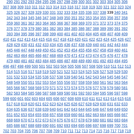
290
291
292
293
294
295
296
297
298
299
300
301
302
303
304
305
306
307
308
309
310
311
312
313
314
315
316
317
318
319
320
321
322
323
324
325
326
327
328
329
330
331
332
333
334
335
336
337
338
339
340
341
342
343
344
345
346
347
348
349
350
351
352
353
354
355
356
357
358
359
360
361
362
363
364
365
366
367
368
369
370
371
372
373
374
375
376
377
378
379
380
381
382
383
384
385
386
387
388
389
390
391
392
393
394
395
396
397
398
399
400
401
402
403
404
405
406
407
408
409
410
411
412
413
414
415
416
417
418
419
420
421
422
423
424
425
426
427
428
429
430
431
432
433
434
435
436
437
438
439
440
441
442
443
444
445
446
447
448
449
450
451
452
453
454
455
456
457
458
459
460
461
462
463
464
465
466
467
468
469
470
471
472
473
474
475
476
477
478
479
480
481
482
483
484
485
486
487
488
489
490
491
492
493
494
495
496
497
498
499
500
501
502
503
504
505
506
507
508
509
510
511
512
513
514
515
516
517
518
519
520
521
522
523
524
525
526
527
528
529
530
531
532
533
534
535
536
537
538
539
540
541
542
543
544
545
546
547
548
549
550
551
552
553
554
555
556
557
558
559
560
561
562
563
564
565
566
567
568
569
570
571
572
573
574
575
576
577
578
579
580
581
582
583
584
585
586
587
588
589
590
591
592
593
594
595
596
597
598
599
600
601
602
603
604
605
606
607
608
609
610
611
612
613
614
615
616
617
618
619
620
621
622
623
624
625
626
627
628
629
630
631
632
633
634
635
636
637
638
639
640
641
642
643
644
645
646
647
648
649
650
651
652
653
654
655
656
657
658
659
660
661
662
663
664
665
666
667
668
669
670
671
672
673
674
675
676
677
678
679
680
681
682
683
684
685
686
687
688
689
690
691
692
693
694
695
696
697
698
699
700
701
702
703
704
705
706
707
708
709
710
711
712
713
714
715
716
717
718
719