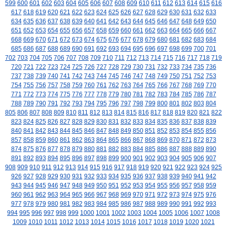
599
600
601
602
603
604
605
606
607
608
609
610
611
612
613
614
615
616
617
618
619
620
621
622
623
624
625
626
627
628
629
630
631
632
633
634
635
636
637
638
639
640
641
642
643
644
645
646
647
648
649
650
651
652
653
654
655
656
657
658
659
660
661
662
663
664
665
666
667
668
669
670
671
672
673
674
675
676
677
678
679
680
681
682
683
684
685
686
687
688
689
690
691
692
693
694
695
696
697
698
699
700
701
702
703
704
705
706
707
708
709
710
711
712
713
714
715
716
717
718
719
720
721
722
723
724
725
726
727
728
729
730
731
732
733
734
735
736
737
738
739
740
741
742
743
744
745
746
747
748
749
750
751
752
753
754
755
756
757
758
759
760
761
762
763
764
765
766
767
768
769
770
771
772
773
774
775
776
777
778
779
780
781
782
783
784
785
786
787
788
789
790
791
792
793
794
795
796
797
798
799
800
801
802
803
804
805
806
807
808
809
810
811
812
813
814
815
816
817
818
819
820
821
822
823
824
825
826
827
828
829
830
831
832
833
834
835
836
837
838
839
840
841
842
843
844
845
846
847
848
849
850
851
852
853
854
855
856
857
858
859
860
861
862
863
864
865
866
867
868
869
870
871
872
873
874
875
876
877
878
879
880
881
882
883
884
885
886
887
888
889
890
891
892
893
894
895
896
897
898
899
900
901
902
903
904
905
906
907
908
909
910
911
912
913
914
915
916
917
918
919
920
921
922
923
924
925
926
927
928
929
930
931
932
933
934
935
936
937
938
939
940
941
942
943
944
945
946
947
948
949
950
951
952
953
954
955
956
957
958
959
960
961
962
963
964
965
966
967
968
969
970
971
972
973
974
975
976
977
978
979
980
981
982
983
984
985
986
987
988
989
990
991
992
993
994
995
996
997
998
999
1000
1001
1002
1003
1004
1005
1006
1007
1008
1009
1010
1011
1012
1013
1014
1015
1016
1017
1018
1019
1020
1021