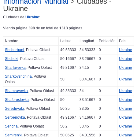
Información Mundial
> Ciudades -
Ukraine
Ciudades de
Ukraine
:
Viendo página
398
de un total de
1313
páginas.
Nombre
Latitud
Longitud
Población
Pais
Shcherbani
, Poltava Oblast
49.53333
34.53333
0
Ukraine
Shcheki
, Poltava Oblast
50.16667
33.26667
0
Ukraine
Sharlayevka
, Poltava Oblast
49.81667
34.15
0
Ukraine
Sharkovshchina
, Poltava
50
33.41667
0
Ukraine
Oblast
Shamrayevka
, Poltava Oblast
49.38333
34
0
Ukraine
Shaforostovka
, Poltava Oblast
50
33.51667
0
Ukraine
Serednyaki
, Poltava Oblast
50.35
33.65
0
Ukraine
Serbenovka
, Poltava Oblast
49.91667
34.16667
0
Ukraine
Sencha
, Poltava Oblast
50.2
33.45
0
Ukraine
Semiren'ki
, Poltava Oblast
50.0625
34.01556
0
Ukraine