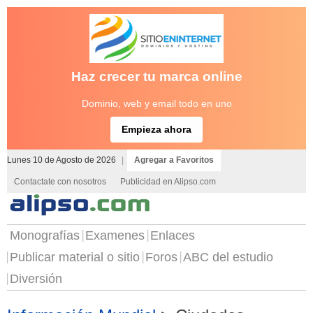
Haz crecer tu marca online
Dominio, web y email todo en uno
Empieza ahora
Lunes 10 de Agosto de 2026
|
Agregar a Favoritos
Contactate con nosotros
Publicidad en Alipso.com
Monografías
Examenes
Enlaces
Publicar material o sitio
Foros
ABC del estudio
Diversión