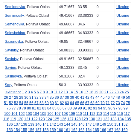
Semionovka
, Poltava Oblast
49.71667
33.55
0
Ukraine
Semimogily
, Poltava Oblast
49.41667
33.38333
0
Ukraine
Semënovka
, Poltava Oblast
49.66667
34.6
0
Ukraine
Seleshchina
, Poltava Oblast
49.46667
34.83333
0
Ukraine
Sazonovka
, Poltava Oblast
49.85
32.46667
0
Ukraine
Savintsy
, Poltava Oblast
50.08333
33.93333
0
Ukraine
Savintsy
, Poltava Oblast
49.91667
32.56667
0
Ukraine
Savino
, Poltava Oblast
49.13333
33.45
0
Ukraine
Sasinovka
, Poltava Oblast
50.31667
32.4
0
Ukraine
Sary
, Poltava Oblast
50.3
33.93333
0
Ukraine
< Anterior
1
2
3
4
5
6
7
8
9
10
11
12
13
14
15
16
17
18
19
20
21
22
23
24
25
26
27
28
29
30
31
32
33
34
35
36
37
38
39
40
41
42
43
44
45
46
47
48
49
50
51
52
53
54
55
56
57
58
59
60
61
62
63
64
65
66
67
68
69
70
71
72
73
74
75
76
77
78
79
80
81
82
83
84
85
86
87
88
89
90
91
92
93
94
95
96
97
98
99
100
101
102
103
104
105
106
107
108
109
110
111
112
113
114
115
116
117
118
119
120
121
122
123
124
125
126
127
128
129
130
131
132
133
134
135
136
137
138
139
140
141
142
143
144
145
146
147
148
149
150
151
152
153
154
155
156
157
158
159
160
161
162
163
164
165
166
167
168
169