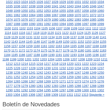
1022
1023
1024
1025
1026
1027
1028
1029
1030
1031
1032
1033
1034
1035
1036
1037
1038
1039
1040
1041
1042
1043
1044
1045
1046
1047
1048
1049
1050
1051
1052
1053
1054
1055
1056
1057
1058
1059
1060
1061
1062
1063
1064
1065
1066
1067
1068
1069
1070
1071
1072
1073
1074
1075
1076
1077
1078
1079
1080
1081
1082
1083
1084
1085
1086
1087
1088
1089
1090
1091
1092
1093
1094
1095
1096
1097
1098
1099
1100
1101
1102
1103
1104
1105
1106
1107
1108
1109
1110
1111
1112
1113
1114
1115
1116
1117
1118
1119
1120
1121
1122
1123
1124
1125
1126
1127
1128
1129
1130
1131
1132
1133
1134
1135
1136
1137
1138
1139
1140
1141
1142
1143
1144
1145
1146
1147
1148
1149
1150
1151
1152
1153
1154
1155
1156
1157
1158
1159
1160
1161
1162
1163
1164
1165
1166
1167
1168
1169
1170
1171
1172
1173
1174
1175
1176
1177
1178
1179
1180
1181
1182
1183
1184
1185
1186
1187
1188
1189
1190
1191
1192
1193
1194
1195
1196
1197
1198
1199
1200
1201
1202
1203
1204
1205
1206
1207
1208
1209
1210
1211
1212
1213
1214
1215
1216
1217
1218
1219
1220
1221
1222
1223
1224
1225
1226
1227
1228
1229
1230
1231
1232
1233
1234
1235
1236
1237
1238
1239
1240
1241
1242
1243
1244
1245
1246
1247
1248
1249
1250
1251
1252
1253
1254
1255
1256
1257
1258
1259
1260
1261
1262
1263
1264
1265
1266
1267
1268
1269
1270
1271
1272
1273
1274
1275
1276
1277
1278
1279
1280
1281
1282
1283
1284
1285
1286
1287
1288
1289
1290
1291
1292
1293
1294
1295
1296
1297
1298
1299
1300
1301
1302
1303
1304
1305
1306
1307
1308
1309
1310
1311
1312
1313
Siguiente >
Boletín de Novedades