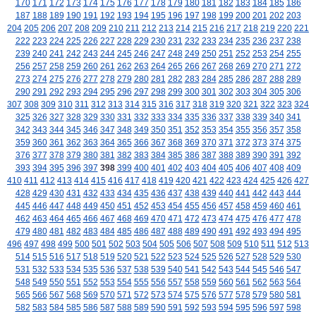
170
171
172
173
174
175
176
177
178
179
180
181
182
183
184
185
186
187
188
189
190
191
192
193
194
195
196
197
198
199
200
201
202
203
204
205
206
207
208
209
210
211
212
213
214
215
216
217
218
219
220
221
222
223
224
225
226
227
228
229
230
231
232
233
234
235
236
237
238
239
240
241
242
243
244
245
246
247
248
249
250
251
252
253
254
255
256
257
258
259
260
261
262
263
264
265
266
267
268
269
270
271
272
273
274
275
276
277
278
279
280
281
282
283
284
285
286
287
288
289
290
291
292
293
294
295
296
297
298
299
300
301
302
303
304
305
306
307
308
309
310
311
312
313
314
315
316
317
318
319
320
321
322
323
324
325
326
327
328
329
330
331
332
333
334
335
336
337
338
339
340
341
342
343
344
345
346
347
348
349
350
351
352
353
354
355
356
357
358
359
360
361
362
363
364
365
366
367
368
369
370
371
372
373
374
375
376
377
378
379
380
381
382
383
384
385
386
387
388
389
390
391
392
393
394
395
396
397
398
399
400
401
402
403
404
405
406
407
408
409
410
411
412
413
414
415
416
417
418
419
420
421
422
423
424
425
426
427
428
429
430
431
432
433
434
435
436
437
438
439
440
441
442
443
444
445
446
447
448
449
450
451
452
453
454
455
456
457
458
459
460
461
462
463
464
465
466
467
468
469
470
471
472
473
474
475
476
477
478
479
480
481
482
483
484
485
486
487
488
489
490
491
492
493
494
495
496
497
498
499
500
501
502
503
504
505
506
507
508
509
510
511
512
513
514
515
516
517
518
519
520
521
522
523
524
525
526
527
528
529
530
531
532
533
534
535
536
537
538
539
540
541
542
543
544
545
546
547
548
549
550
551
552
553
554
555
556
557
558
559
560
561
562
563
564
565
566
567
568
569
570
571
572
573
574
575
576
577
578
579
580
581
582
583
584
585
586
587
588
589
590
591
592
593
594
595
596
597
598