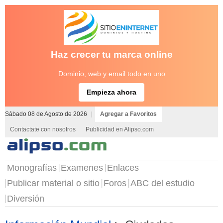
Haz crecer tu marca online
Dominio, web y email todo en uno
Empieza ahora
Sábado 08 de Agosto de 2026
|
Agregar a Favoritos
Contactate con nosotros
Publicidad en Alipso.com
Monografías
Examenes
Enlaces
Publicar material o sitio
Foros
ABC del estudio
Diversión