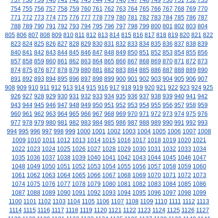
737
738
739
740
741
742
743
744
745
746
747
748
749
750
751
752
753
754
755
756
757
758
759
760
761
762
763
764
765
766
767
768
769
770
771
772
773
774
775
776
777
778
779
780
781
782
783
784
785
786
787
788
789
790
791
792
793
794
795
796
797
798
799
800
801
802
803
804
805
806
807
808
809
810
811
812
813
814
815
816
817
818
819
820
821
822
823
824
825
826
827
828
829
830
831
832
833
834
835
836
837
838
839
840
841
842
843
844
845
846
847
848
849
850
851
852
853
854
855
856
857
858
859
860
861
862
863
864
865
866
867
868
869
870
871
872
873
874
875
876
877
878
879
880
881
882
883
884
885
886
887
888
889
890
891
892
893
894
895
896
897
898
899
900
901
902
903
904
905
906
907
908
909
910
911
912
913
914
915
916
917
918
919
920
921
922
923
924
925
926
927
928
929
930
931
932
933
934
935
936
937
938
939
940
941
942
943
944
945
946
947
948
949
950
951
952
953
954
955
956
957
958
959
960
961
962
963
964
965
966
967
968
969
970
971
972
973
974
975
976
977
978
979
980
981
982
983
984
985
986
987
988
989
990
991
992
993
994
995
996
997
998
999
1000
1001
1002
1003
1004
1005
1006
1007
1008
1009
1010
1011
1012
1013
1014
1015
1016
1017
1018
1019
1020
1021
1022
1023
1024
1025
1026
1027
1028
1029
1030
1031
1032
1033
1034
1035
1036
1037
1038
1039
1040
1041
1042
1043
1044
1045
1046
1047
1048
1049
1050
1051
1052
1053
1054
1055
1056
1057
1058
1059
1060
1061
1062
1063
1064
1065
1066
1067
1068
1069
1070
1071
1072
1073
1074
1075
1076
1077
1078
1079
1080
1081
1082
1083
1084
1085
1086
1087
1088
1089
1090
1091
1092
1093
1094
1095
1096
1097
1098
1099
1100
1101
1102
1103
1104
1105
1106
1107
1108
1109
1110
1111
1112
1113
1114
1115
1116
1117
1118
1119
1120
1121
1122
1123
1124
1125
1126
1127