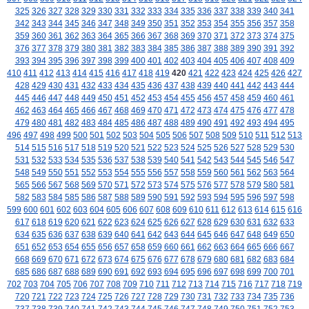
325
326
327
328
329
330
331
332
333
334
335
336
337
338
339
340
341
342
343
344
345
346
347
348
349
350
351
352
353
354
355
356
357
358
359
360
361
362
363
364
365
366
367
368
369
370
371
372
373
374
375
376
377
378
379
380
381
382
383
384
385
386
387
388
389
390
391
392
393
394
395
396
397
398
399
400
401
402
403
404
405
406
407
408
409
410
411
412
413
414
415
416
417
418
419
420
421
422
423
424
425
426
427
428
429
430
431
432
433
434
435
436
437
438
439
440
441
442
443
444
445
446
447
448
449
450
451
452
453
454
455
456
457
458
459
460
461
462
463
464
465
466
467
468
469
470
471
472
473
474
475
476
477
478
479
480
481
482
483
484
485
486
487
488
489
490
491
492
493
494
495
496
497
498
499
500
501
502
503
504
505
506
507
508
509
510
511
512
513
514
515
516
517
518
519
520
521
522
523
524
525
526
527
528
529
530
531
532
533
534
535
536
537
538
539
540
541
542
543
544
545
546
547
548
549
550
551
552
553
554
555
556
557
558
559
560
561
562
563
564
565
566
567
568
569
570
571
572
573
574
575
576
577
578
579
580
581
582
583
584
585
586
587
588
589
590
591
592
593
594
595
596
597
598
599
600
601
602
603
604
605
606
607
608
609
610
611
612
613
614
615
616
617
618
619
620
621
622
623
624
625
626
627
628
629
630
631
632
633
634
635
636
637
638
639
640
641
642
643
644
645
646
647
648
649
650
651
652
653
654
655
656
657
658
659
660
661
662
663
664
665
666
667
668
669
670
671
672
673
674
675
676
677
678
679
680
681
682
683
684
685
686
687
688
689
690
691
692
693
694
695
696
697
698
699
700
701
702
703
704
705
706
707
708
709
710
711
712
713
714
715
716
717
718
719
720
721
722
723
724
725
726
727
728
729
730
731
732
733
734
735
736