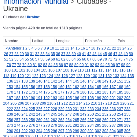
Información Mundial
> Ciudades -
Ukraine
Ciudades de
Ukraine
:
Viendo página
420
de un total de
1313
páginas.
Nombre
Latitud
Longitud
Población
Pais
< Anterior
1
2
3
4
5
6
7
8
9
10
11
12
13
14
15
16
17
18
19
20
21
22
23
24
25
26
27
28
29
30
31
32
33
34
35
36
37
38
39
40
41
42
43
44
45
46
47
48
49
50
51
52
53
54
55
56
57
58
59
60
61
62
63
64
65
66
67
68
69
70
71
72
73
74
75
76
77
78
79
80
81
82
83
84
85
86
87
88
89
90
91
92
93
94
95
96
97
98
99
100
101
102
103
104
105
106
107
108
109
110
111
112
113
114
115
116
117
118
119
120
121
122
123
124
125
126
127
128
129
130
131
132
133
134
135
136
137
138
139
140
141
142
143
144
145
146
147
148
149
150
151
152
153
154
155
156
157
158
159
160
161
162
163
164
165
166
167
168
169
170
171
172
173
174
175
176
177
178
179
180
181
182
183
184
185
186
187
188
189
190
191
192
193
194
195
196
197
198
199
200
201
202
203
204
205
206
207
208
209
210
211
212
213
214
215
216
217
218
219
220
221
222
223
224
225
226
227
228
229
230
231
232
233
234
235
236
237
238
239
240
241
242
243
244
245
246
247
248
249
250
251
252
253
254
255
256
257
258
259
260
261
262
263
264
265
266
267
268
269
270
271
272
273
274
275
276
277
278
279
280
281
282
283
284
285
286
287
288
289
290
291
292
293
294
295
296
297
298
299
300
301
302
303
304
305
306
307
308
309
310
311
312
313
314
315
316
317
318
319
320
321
322
323
324