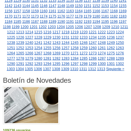
1128
1129
1130
1131
1132
1133
1134
1135
1136
1137
1138
1139
1140
1141
1142
1143
1144
1145
1146
1147
1148
1149
1150
1151
1152
1153
1154
1155
1156
1157
1158
1159
1160
1161
1162
1163
1164
1165
1166
1167
1168
1169
1170
1171
1172
1173
1174
1175
1176
1177
1178
1179
1180
1181
1182
1183
1184
1185
1186
1187
1188
1189
1190
1191
1192
1193
1194
1195
1196
1197
1198
1199
1200
1201
1202
1203
1204
1205
1206
1207
1208
1209
1210
1211
1212
1213
1214
1215
1216
1217
1218
1219
1220
1221
1222
1223
1224
1225
1226
1227
1228
1229
1230
1231
1232
1233
1234
1235
1236
1237
1238
1239
1240
1241
1242
1243
1244
1245
1246
1247
1248
1249
1250
1251
1252
1253
1254
1255
1256
1257
1258
1259
1260
1261
1262
1263
1264
1265
1266
1267
1268
1269
1270
1271
1272
1273
1274
1275
1276
1277
1278
1279
1280
1281
1282
1283
1284
1285
1286
1287
1288
1289
1290
1291
1292
1293
1294
1295
1296
1297
1298
1299
1300
1301
1302
1303
1304
1305
1306
1307
1308
1309
1310
1311
1312
1313
Siguiente >
Boletín de Novedades
109236 usuarios