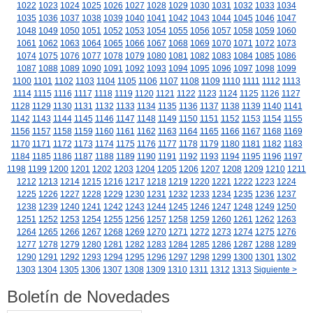
1022
1023
1024
1025
1026
1027
1028
1029
1030
1031
1032
1033
1034
1035
1036
1037
1038
1039
1040
1041
1042
1043
1044
1045
1046
1047
1048
1049
1050
1051
1052
1053
1054
1055
1056
1057
1058
1059
1060
1061
1062
1063
1064
1065
1066
1067
1068
1069
1070
1071
1072
1073
1074
1075
1076
1077
1078
1079
1080
1081
1082
1083
1084
1085
1086
1087
1088
1089
1090
1091
1092
1093
1094
1095
1096
1097
1098
1099
1100
1101
1102
1103
1104
1105
1106
1107
1108
1109
1110
1111
1112
1113
1114
1115
1116
1117
1118
1119
1120
1121
1122
1123
1124
1125
1126
1127
1128
1129
1130
1131
1132
1133
1134
1135
1136
1137
1138
1139
1140
1141
1142
1143
1144
1145
1146
1147
1148
1149
1150
1151
1152
1153
1154
1155
1156
1157
1158
1159
1160
1161
1162
1163
1164
1165
1166
1167
1168
1169
1170
1171
1172
1173
1174
1175
1176
1177
1178
1179
1180
1181
1182
1183
1184
1185
1186
1187
1188
1189
1190
1191
1192
1193
1194
1195
1196
1197
1198
1199
1200
1201
1202
1203
1204
1205
1206
1207
1208
1209
1210
1211
1212
1213
1214
1215
1216
1217
1218
1219
1220
1221
1222
1223
1224
1225
1226
1227
1228
1229
1230
1231
1232
1233
1234
1235
1236
1237
1238
1239
1240
1241
1242
1243
1244
1245
1246
1247
1248
1249
1250
1251
1252
1253
1254
1255
1256
1257
1258
1259
1260
1261
1262
1263
1264
1265
1266
1267
1268
1269
1270
1271
1272
1273
1274
1275
1276
1277
1278
1279
1280
1281
1282
1283
1284
1285
1286
1287
1288
1289
1290
1291
1292
1293
1294
1295
1296
1297
1298
1299
1300
1301
1302
1303
1304
1305
1306
1307
1308
1309
1310
1311
1312
1313
Siguiente >
Boletín de Novedades