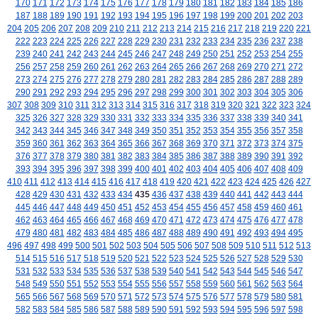
170
171
172
173
174
175
176
177
178
179
180
181
182
183
184
185
186
187
188
189
190
191
192
193
194
195
196
197
198
199
200
201
202
203
204
205
206
207
208
209
210
211
212
213
214
215
216
217
218
219
220
221
222
223
224
225
226
227
228
229
230
231
232
233
234
235
236
237
238
239
240
241
242
243
244
245
246
247
248
249
250
251
252
253
254
255
256
257
258
259
260
261
262
263
264
265
266
267
268
269
270
271
272
273
274
275
276
277
278
279
280
281
282
283
284
285
286
287
288
289
290
291
292
293
294
295
296
297
298
299
300
301
302
303
304
305
306
307
308
309
310
311
312
313
314
315
316
317
318
319
320
321
322
323
324
325
326
327
328
329
330
331
332
333
334
335
336
337
338
339
340
341
342
343
344
345
346
347
348
349
350
351
352
353
354
355
356
357
358
359
360
361
362
363
364
365
366
367
368
369
370
371
372
373
374
375
376
377
378
379
380
381
382
383
384
385
386
387
388
389
390
391
392
393
394
395
396
397
398
399
400
401
402
403
404
405
406
407
408
409
410
411
412
413
414
415
416
417
418
419
420
421
422
423
424
425
426
427
428
429
430
431
432
433
434
435
436
437
438
439
440
441
442
443
444
445
446
447
448
449
450
451
452
453
454
455
456
457
458
459
460
461
462
463
464
465
466
467
468
469
470
471
472
473
474
475
476
477
478
479
480
481
482
483
484
485
486
487
488
489
490
491
492
493
494
495
496
497
498
499
500
501
502
503
504
505
506
507
508
509
510
511
512
513
514
515
516
517
518
519
520
521
522
523
524
525
526
527
528
529
530
531
532
533
534
535
536
537
538
539
540
541
542
543
544
545
546
547
548
549
550
551
552
553
554
555
556
557
558
559
560
561
562
563
564
565
566
567
568
569
570
571
572
573
574
575
576
577
578
579
580
581
582
583
584
585
586
587
588
589
590
591
592
593
594
595
596
597
598