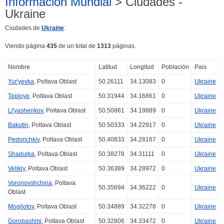
Información Mundial
> Ciudades -
Ukraine
Ciudades de
Ukraine
:
Viendo página
435
de un total de
1313
páginas.
Nombre
Latitud
Longitud
Población
Pais
Yur'yevka
, Poltava Oblast
50.26111
34.13083
0
Ukraine
Teploye
, Poltava Oblast
50.31944
34.16861
0
Ukraine
Ll'yashenkov
, Poltava Oblast
50.50861
34.19889
0
Ukraine
Bakutin
, Poltava Oblast
50.50333
34.22917
0
Ukraine
Pedorichkiv
, Poltava Oblast
50.40833
34.28167
0
Ukraine
Shadurka
, Poltava Oblast
50.38278
34.31111
0
Ukraine
Velikiy
, Poltava Oblast
50.36389
34.28972
0
Ukraine
Voronovshchina
, Poltava
50.35694
34.36222
0
Ukraine
Oblast
Mogilotov
, Poltava Oblast
50.34889
34.32278
0
Ukraine
Goropashmi
, Poltava Oblast
50.32806
34.33472
0
Ukraine