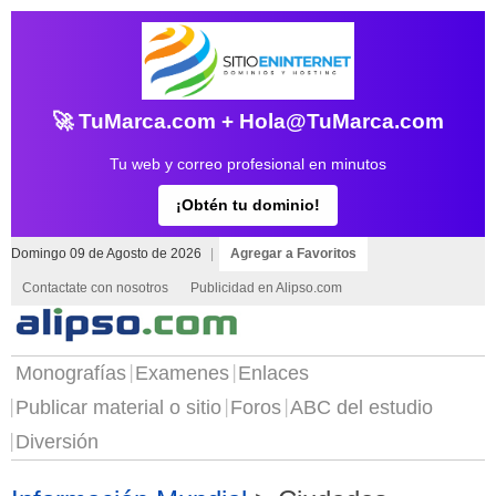
🚀 TuMarca.com + Hola@TuMarca.com
Tu web y correo profesional en minutos
¡Obtén tu dominio!
Domingo 09 de Agosto de 2026
|
Agregar a Favoritos
Contactate con nosotros
Publicidad en Alipso.com
Monografías
Examenes
Enlaces
Publicar material o sitio
Foros
ABC del estudio
Diversión