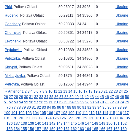
Pirki
, Poltava Oblast
50.26917
34.3925
0
Ukraine
Rudenki
, Poltava Oblast
50.29111
34.35306
0
Ukraine
Gonchary
, Poltava Oblast
50.29333
34.34
0
Ukraine
Chernyaki
, Poltava Oblast
50.29361
34.24417
0
Ukraine
Levchenki
, Poltava Oblast
50.30722
34.35278
0
Ukraine
Prytulovka
, Poltava Oblast
50.12389
34.34583
0
Ukraine
Pidozirka
, Poltava Oblast
50.10861
34.34806
0
Ukraine
Khrypki
, Poltava Oblast
50.09611
34.38028
0
Ukraine
Mikhaylovka
, Poltava Oblast
50.1375
34.46361
0
Ukraine
Petrovka
, Poltava Oblast
50.12667
34.43944
0
Ukraine
< Anterior
1
2
3
4
5
6
7
8
9
10
11
12
13
14
15
16
17
18
19
20
21
22
23
24
25
26
27
28
29
30
31
32
33
34
35
36
37
38
39
40
41
42
43
44
45
46
47
48
49
50
51
52
53
54
55
56
57
58
59
60
61
62
63
64
65
66
67
68
69
70
71
72
73
74
75
76
77
78
79
80
81
82
83
84
85
86
87
88
89
90
91
92
93
94
95
96
97
98
99
100
101
102
103
104
105
106
107
108
109
110
111
112
113
114
115
116
117
118
119
120
121
122
123
124
125
126
127
128
129
130
131
132
133
134
135
136
137
138
139
140
141
142
143
144
145
146
147
148
149
150
151
152
153
154
155
156
157
158
159
160
161
162
163
164
165
166
167
168
169