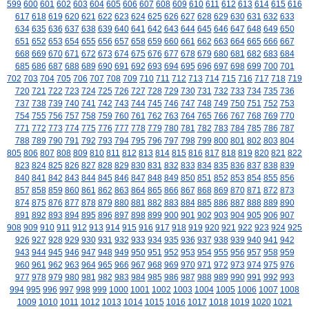
599
600
601
602
603
604
605
606
607
608
609
610
611
612
613
614
615
616
617
618
619
620
621
622
623
624
625
626
627
628
629
630
631
632
633
634
635
636
637
638
639
640
641
642
643
644
645
646
647
648
649
650
651
652
653
654
655
656
657
658
659
660
661
662
663
664
665
666
667
668
669
670
671
672
673
674
675
676
677
678
679
680
681
682
683
684
685
686
687
688
689
690
691
692
693
694
695
696
697
698
699
700
701
702
703
704
705
706
707
708
709
710
711
712
713
714
715
716
717
718
719
720
721
722
723
724
725
726
727
728
729
730
731
732
733
734
735
736
737
738
739
740
741
742
743
744
745
746
747
748
749
750
751
752
753
754
755
756
757
758
759
760
761
762
763
764
765
766
767
768
769
770
771
772
773
774
775
776
777
778
779
780
781
782
783
784
785
786
787
788
789
790
791
792
793
794
795
796
797
798
799
800
801
802
803
804
805
806
807
808
809
810
811
812
813
814
815
816
817
818
819
820
821
822
823
824
825
826
827
828
829
830
831
832
833
834
835
836
837
838
839
840
841
842
843
844
845
846
847
848
849
850
851
852
853
854
855
856
857
858
859
860
861
862
863
864
865
866
867
868
869
870
871
872
873
874
875
876
877
878
879
880
881
882
883
884
885
886
887
888
889
890
891
892
893
894
895
896
897
898
899
900
901
902
903
904
905
906
907
908
909
910
911
912
913
914
915
916
917
918
919
920
921
922
923
924
925
926
927
928
929
930
931
932
933
934
935
936
937
938
939
940
941
942
943
944
945
946
947
948
949
950
951
952
953
954
955
956
957
958
959
960
961
962
963
964
965
966
967
968
969
970
971
972
973
974
975
976
977
978
979
980
981
982
983
984
985
986
987
988
989
990
991
992
993
994
995
996
997
998
999
1000
1001
1002
1003
1004
1005
1006
1007
1008
1009
1010
1011
1012
1013
1014
1015
1016
1017
1018
1019
1020
1021