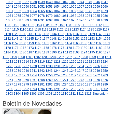
1035
1036
1037
1038
1039
1040
1041
1042
1043
1044
1045
1046
1047
1048
1049
1050
1051
1052
1053
1054
1055
1056
1057
1058
1059
1060
1061
1062
1063
1064
1065
1066
1067
1068
1069
1070
1071
1072
1073
1074
1075
1076
1077
1078
1079
1080
1081
1082
1083
1084
1085
1086
1087
1088
1089
1090
1091
1092
1093
1094
1095
1096
1097
1098
1099
1100
1101
1102
1103
1104
1105
1106
1107
1108
1109
1110
1111
1112
1113
1114
1115
1116
1117
1118
1119
1120
1121
1122
1123
1124
1125
1126
1127
1128
1129
1130
1131
1132
1133
1134
1135
1136
1137
1138
1139
1140
1141
1142
1143
1144
1145
1146
1147
1148
1149
1150
1151
1152
1153
1154
1155
1156
1157
1158
1159
1160
1161
1162
1163
1164
1165
1166
1167
1168
1169
1170
1171
1172
1173
1174
1175
1176
1177
1178
1179
1180
1181
1182
1183
1184
1185
1186
1187
1188
1189
1190
1191
1192
1193
1194
1195
1196
1197
1198
1199
1200
1201
1202
1203
1204
1205
1206
1207
1208
1209
1210
1211
1212
1213
1214
1215
1216
1217
1218
1219
1220
1221
1222
1223
1224
1225
1226
1227
1228
1229
1230
1231
1232
1233
1234
1235
1236
1237
1238
1239
1240
1241
1242
1243
1244
1245
1246
1247
1248
1249
1250
1251
1252
1253
1254
1255
1256
1257
1258
1259
1260
1261
1262
1263
1264
1265
1266
1267
1268
1269
1270
1271
1272
1273
1274
1275
1276
1277
1278
1279
1280
1281
1282
1283
1284
1285
1286
1287
1288
1289
1290
1291
1292
1293
1294
1295
1296
1297
1298
1299
1300
1301
1302
1303
1304
1305
1306
1307
1308
1309
1310
1311
1312
1313
Siguiente >
Boletín de Novedades