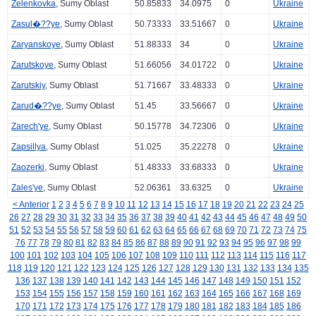
Zelenkovka
, Sumy Oblast
50.85833
34.0975
0
Ukraine
Zasul�??ye
, Sumy Oblast
50.73333
33.51667
0
Ukraine
Zaryanskoye
, Sumy Oblast
51.88333
34
0
Ukraine
Zarutskoye
, Sumy Oblast
51.66056
34.01722
0
Ukraine
Zarutskiy
, Sumy Oblast
51.71667
33.48333
0
Ukraine
Zarud�??ye
, Sumy Oblast
51.45
33.56667
0
Ukraine
Zarech'ye
, Sumy Oblast
50.15778
34.72306
0
Ukraine
Zapsillya
, Sumy Oblast
51.025
35.22278
0
Ukraine
Zaozerki
, Sumy Oblast
51.48333
33.68333
0
Ukraine
Zales'ye
, Sumy Oblast
52.06361
33.6325
0
Ukraine
< Anterior
1
2
3
4
5
6
7
8
9
10
11
12
13
14
15
16
17
18
19
20
21
22
23
24
25
26
27
28
29
30
31
32
33
34
35
36
37
38
39
40
41
42
43
44
45
46
47
48
49
50
51
52
53
54
55
56
57
58
59
60
61
62
63
64
65
66
67
68
69
70
71
72
73
74
75
76
77
78
79
80
81
82
83
84
85
86
87
88
89
90
91
92
93
94
95
96
97
98
99
100
101
102
103
104
105
106
107
108
109
110
111
112
113
114
115
116
117
118
119
120
121
122
123
124
125
126
127
128
129
130
131
132
133
134
135
136
137
138
139
140
141
142
143
144
145
146
147
148
149
150
151
152
153
154
155
156
157
158
159
160
161
162
163
164
165
166
167
168
169
170
171
172
173
174
175
176
177
178
179
180
181
182
183
184
185
186