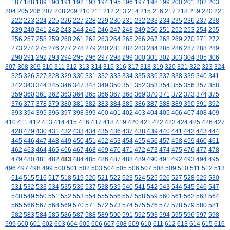
187
188
189
190
191
192
193
194
195
196
197
198
199
200
201
202
203
204
205
206
207
208
209
210
211
212
213
214
215
216
217
218
219
220
221
222
223
224
225
226
227
228
229
230
231
232
233
234
235
236
237
238
239
240
241
242
243
244
245
246
247
248
249
250
251
252
253
254
255
256
257
258
259
260
261
262
263
264
265
266
267
268
269
270
271
272
273
274
275
276
277
278
279
280
281
282
283
284
285
286
287
288
289
290
291
292
293
294
295
296
297
298
299
300
301
302
303
304
305
306
307
308
309
310
311
312
313
314
315
316
317
318
319
320
321
322
323
324
325
326
327
328
329
330
331
332
333
334
335
336
337
338
339
340
341
342
343
344
345
346
347
348
349
350
351
352
353
354
355
356
357
358
359
360
361
362
363
364
365
366
367
368
369
370
371
372
373
374
375
376
377
378
379
380
381
382
383
384
385
386
387
388
389
390
391
392
393
394
395
396
397
398
399
400
401
402
403
404
405
406
407
408
409
410
411
412
413
414
415
416
417
418
419
420
421
422
423
424
425
426
427
428
429
430
431
432
433
434
435
436
437
438
439
440
441
442
443
444
445
446
447
448
449
450
451
452
453
454
455
456
457
458
459
460
461
462
463
464
465
466
467
468
469
470
471
472
473
474
475
476
477
478
479
480
481
482
483
484
485
486
487
488
489
490
491
492
493
494
495
496
497
498
499
500
501
502
503
504
505
506
507
508
509
510
511
512
513
514
515
516
517
518
519
520
521
522
523
524
525
526
527
528
529
530
531
532
533
534
535
536
537
538
539
540
541
542
543
544
545
546
547
548
549
550
551
552
553
554
555
556
557
558
559
560
561
562
563
564
565
566
567
568
569
570
571
572
573
574
575
576
577
578
579
580
581
582
583
584
585
586
587
588
589
590
591
592
593
594
595
596
597
598
599
600
601
602
603
604
605
606
607
608
609
610
611
612
613
614
615
616