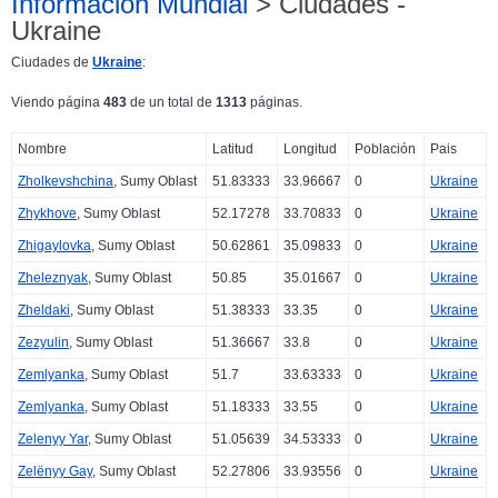
Información Mundial
> Ciudades -
Ukraine
Ciudades de
Ukraine
:
Viendo página
483
de un total de
1313
páginas.
Nombre
Latitud
Longitud
Población
Pais
Zholkevshchina
, Sumy Oblast
51.83333
33.96667
0
Ukraine
Zhykhove
, Sumy Oblast
52.17278
33.70833
0
Ukraine
Zhigaylovka
, Sumy Oblast
50.62861
35.09833
0
Ukraine
Zheleznyak
, Sumy Oblast
50.85
35.01667
0
Ukraine
Zheldaki
, Sumy Oblast
51.38333
33.35
0
Ukraine
Zezyulin
, Sumy Oblast
51.36667
33.8
0
Ukraine
Zemlyanka
, Sumy Oblast
51.7
33.63333
0
Ukraine
Zemlyanka
, Sumy Oblast
51.18333
33.55
0
Ukraine
Zelenyy Yar
, Sumy Oblast
51.05639
34.53333
0
Ukraine
Zelënyy Gay
, Sumy Oblast
52.27806
33.93556
0
Ukraine