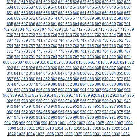
617
618
619
620
621
622
623
624
625
626
627
628
629
630
631
632
633
634
635
636
637
638
639
640
641
642
643
644
645
646
647
648
649
650
651
652
653
654
655
656
657
658
659
660
661
662
663
664
665
666
667
668
669
670
671
672
673
674
675
676
677
678
679
680
681
682
683
684
685
686
687
688
689
690
691
692
693
694
695
696
697
698
699
700
701
702
703
704
705
706
707
708
709
710
711
712
713
714
715
716
717
718
719
720
721
722
723
724
725
726
727
728
729
730
731
732
733
734
735
736
737
738
739
740
741
742
743
744
745
746
747
748
749
750
751
752
753
754
755
756
757
758
759
760
761
762
763
764
765
766
767
768
769
770
771
772
773
774
775
776
777
778
779
780
781
782
783
784
785
786
787
788
789
790
791
792
793
794
795
796
797
798
799
800
801
802
803
804
805
806
807
808
809
810
811
812
813
814
815
816
817
818
819
820
821
822
823
824
825
826
827
828
829
830
831
832
833
834
835
836
837
838
839
840
841
842
843
844
845
846
847
848
849
850
851
852
853
854
855
856
857
858
859
860
861
862
863
864
865
866
867
868
869
870
871
872
873
874
875
876
877
878
879
880
881
882
883
884
885
886
887
888
889
890
891
892
893
894
895
896
897
898
899
900
901
902
903
904
905
906
907
908
909
910
911
912
913
914
915
916
917
918
919
920
921
922
923
924
925
926
927
928
929
930
931
932
933
934
935
936
937
938
939
940
941
942
943
944
945
946
947
948
949
950
951
952
953
954
955
956
957
958
959
960
961
962
963
964
965
966
967
968
969
970
971
972
973
974
975
976
977
978
979
980
981
982
983
984
985
986
987
988
989
990
991
992
993
994
995
996
997
998
999
1000
1001
1002
1003
1004
1005
1006
1007
1008
1009
1010
1011
1012
1013
1014
1015
1016
1017
1018
1019
1020
1021
1022
1023
1024
1025
1026
1027
1028
1029
1030
1031
1032
1033
1034