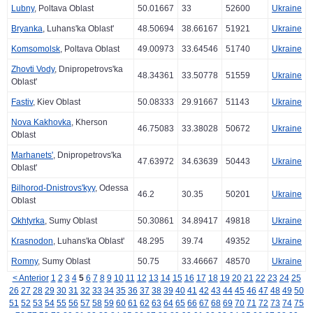
Lubny
, Poltava Oblast
50.01667
33
52600
Ukraine
Bryanka
, Luhans'ka Oblast'
48.50694
38.66167
51921
Ukraine
Komsomolsk
, Poltava Oblast
49.00973
33.64546
51740
Ukraine
Zhovti Vody
, Dnipropetrovs'ka
48.34361
33.50778
51559
Ukraine
Oblast'
Fastiv
, Kiev Oblast
50.08333
29.91667
51143
Ukraine
Nova Kakhovka
, Kherson
46.75083
33.38028
50672
Ukraine
Oblast
Marhanets'
, Dnipropetrovs'ka
47.63972
34.63639
50443
Ukraine
Oblast'
Bilhorod-Dnistrovs'kyy
, Odessa
46.2
30.35
50201
Ukraine
Oblast
Okhtyrka
, Sumy Oblast
50.30861
34.89417
49818
Ukraine
Krasnodon
, Luhans'ka Oblast'
48.295
39.74
49352
Ukraine
Romny
, Sumy Oblast
50.75
33.46667
48570
Ukraine
< Anterior
1
2
3
4
5
6
7
8
9
10
11
12
13
14
15
16
17
18
19
20
21
22
23
24
25
26
27
28
29
30
31
32
33
34
35
36
37
38
39
40
41
42
43
44
45
46
47
48
49
50
51
52
53
54
55
56
57
58
59
60
61
62
63
64
65
66
67
68
69
70
71
72
73
74
75