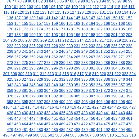
76
77
78
79
80
81
82
83
84
85
86
87
88
89
90
91
92
93
94
95
96
97
98
99
100
101
102
103
104
105
106
107
108
109
110
111
112
113
114
115
116
117
118
119
120
121
122
123
124
125
126
127
128
129
130
131
132
133
134
135
136
137
138
139
140
141
142
143
144
145
146
147
148
149
150
151
152
153
154
155
156
157
158
159
160
161
162
163
164
165
166
167
168
169
170
171
172
173
174
175
176
177
178
179
180
181
182
183
184
185
186
187
188
189
190
191
192
193
194
195
196
197
198
199
200
201
202
203
204
205
206
207
208
209
210
211
212
213
214
215
216
217
218
219
220
221
222
223
224
225
226
227
228
229
230
231
232
233
234
235
236
237
238
239
240
241
242
243
244
245
246
247
248
249
250
251
252
253
254
255
256
257
258
259
260
261
262
263
264
265
266
267
268
269
270
271
272
273
274
275
276
277
278
279
280
281
282
283
284
285
286
287
288
289
290
291
292
293
294
295
296
297
298
299
300
301
302
303
304
305
306
307
308
309
310
311
312
313
314
315
316
317
318
319
320
321
322
323
324
325
326
327
328
329
330
331
332
333
334
335
336
337
338
339
340
341
342
343
344
345
346
347
348
349
350
351
352
353
354
355
356
357
358
359
360
361
362
363
364
365
366
367
368
369
370
371
372
373
374
375
376
377
378
379
380
381
382
383
384
385
386
387
388
389
390
391
392
393
394
395
396
397
398
399
400
401
402
403
404
405
406
407
408
409
410
411
412
413
414
415
416
417
418
419
420
421
422
423
424
425
426
427
428
429
430
431
432
433
434
435
436
437
438
439
440
441
442
443
444
445
446
447
448
449
450
451
452
453
454
455
456
457
458
459
460
461
462
463
464
465
466
467
468
469
470
471
472
473
474
475
476
477
478
479
480
481
482
483
484
485
486
487
488
489
490
491
492
493
494
495
496
497
498
499
500
501
502
503
504
505
506
507
508
509
510
511
512
513