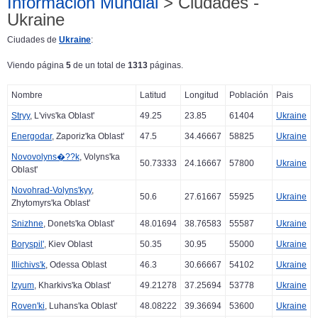
Información Mundial
> Ciudades -
Ukraine
Ciudades de
Ukraine
:
Viendo página
5
de un total de
1313
páginas.
Nombre
Latitud
Longitud
Población
Pais
Stryy
, L'vivs'ka Oblast'
49.25
23.85
61404
Ukraine
Energodar
, Zaporiz'ka Oblast'
47.5
34.46667
58825
Ukraine
Novovolyns�??k
, Volyns'ka
50.73333
24.16667
57800
Ukraine
Oblast'
Novohrad-Volyns'kyy
,
50.6
27.61667
55925
Ukraine
Zhytomyrs'ka Oblast'
Snizhne
, Donets'ka Oblast'
48.01694
38.76583
55587
Ukraine
Boryspil'
, Kiev Oblast
50.35
30.95
55000
Ukraine
Illichivs'k
, Odessa Oblast
46.3
30.66667
54102
Ukraine
Izyum
, Kharkivs'ka Oblast'
49.21278
37.25694
53778
Ukraine
Roven'ki
, Luhans'ka Oblast'
48.08222
39.36694
53600
Ukraine