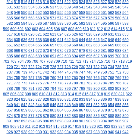
514
515
516
517
518
519
520
521
522
523
524
525
526
527
528
529
530
531
532
533
534
535
536
537
538
539
540
541
542
543
544
545
546
547
548
549
550
551
552
553
554
555
556
557
558
559
560
561
562
563
564
565
566
567
568
569
570
571
572
573
574
575
576
577
578
579
580
581
582
583
584
585
586
587
588
589
590
591
592
593
594
595
596
597
598
599
600
601
602
603
604
605
606
607
608
609
610
611
612
613
614
615
616
617
618
619
620
621
622
623
624
625
626
627
628
629
630
631
632
633
634
635
636
637
638
639
640
641
642
643
644
645
646
647
648
649
650
651
652
653
654
655
656
657
658
659
660
661
662
663
664
665
666
667
668
669
670
671
672
673
674
675
676
677
678
679
680
681
682
683
684
685
686
687
688
689
690
691
692
693
694
695
696
697
698
699
700
701
702
703
704
705
706
707
708
709
710
711
712
713
714
715
716
717
718
719
720
721
722
723
724
725
726
727
728
729
730
731
732
733
734
735
736
737
738
739
740
741
742
743
744
745
746
747
748
749
750
751
752
753
754
755
756
757
758
759
760
761
762
763
764
765
766
767
768
769
770
771
772
773
774
775
776
777
778
779
780
781
782
783
784
785
786
787
788
789
790
791
792
793
794
795
796
797
798
799
800
801
802
803
804
805
806
807
808
809
810
811
812
813
814
815
816
817
818
819
820
821
822
823
824
825
826
827
828
829
830
831
832
833
834
835
836
837
838
839
840
841
842
843
844
845
846
847
848
849
850
851
852
853
854
855
856
857
858
859
860
861
862
863
864
865
866
867
868
869
870
871
872
873
874
875
876
877
878
879
880
881
882
883
884
885
886
887
888
889
890
891
892
893
894
895
896
897
898
899
900
901
902
903
904
905
906
907
908
909
910
911
912
913
914
915
916
917
918
919
920
921
922
923
924
925
926
927
928
929
930
931
932
933
934
935
936
937
938
939
940
941
942