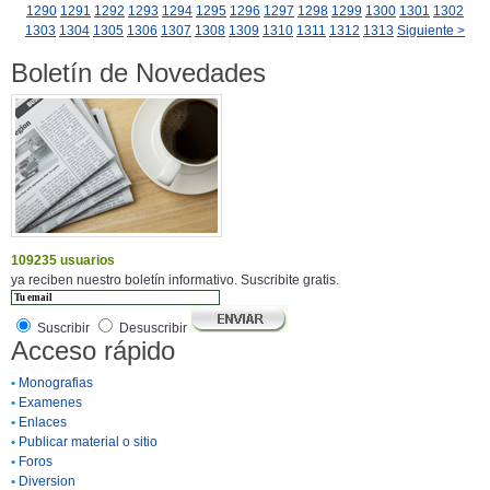
1290
1291
1292
1293
1294
1295
1296
1297
1298
1299
1300
1301
1302
1303
1304
1305
1306
1307
1308
1309
1310
1311
1312
1313
Siguiente >
Boletín de Novedades
109235 usuarios
ya reciben nuestro boletín informativo. Suscribite gratis.
Suscribir
Desuscribir
Acceso rápido
•
Monografias
•
Examenes
•
Enlaces
•
Publicar material o sitio
•
Foros
•
Diversion