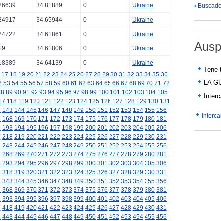
26639
34.81889
0
Ukraine
•
Buscador
24917
34.65944
0
Ukraine
24722
34.61861
0
Ukraine
Ausp
19
34.61806
0
Ukraine
18389
34.64139
0
Ukraine
Tene t
17
18
19
20
21
22
23
24
25
26
27
28
29
30
31
32
33
34
35
36
LA G
2
53
54
55
56
57
58
59
60
61
62
63
64
65
66
67
68
69
70
71
72
88
89
90
91
92
93
94
95
96
97
98
99
100
101
102
103
104
105
Inter
17
118
119
120
121
122
123
124
125
126
127
128
129
130
131
2
143
144
145
146
147
148
149
150
151
152
153
154
155
156
Interc
7
168
169
170
171
172
173
174
175
176
177
178
179
180
181
2
193
194
195
196
197
198
199
200
201
202
203
204
205
206
7
218
219
220
221
222
223
224
225
226
227
228
229
230
231
2
243
244
245
246
247
248
249
250
251
252
253
254
255
256
7
268
269
270
271
272
273
274
275
276
277
278
279
280
281
2
293
294
295
296
297
298
299
300
301
302
303
304
305
306
7
318
319
320
321
322
323
324
325
326
327
328
329
330
331
2
343
344
345
346
347
348
349
350
351
352
353
354
355
356
7
368
369
370
371
372
373
374
375
376
377
378
379
380
381
2
393
394
395
396
397
398
399
400
401
402
403
404
405
406
7
418
419
420
421
422
423
424
425
426
427
428
429
430
431
2
443
444
445
446
447
448
449
450
451
452
453
454
455
456