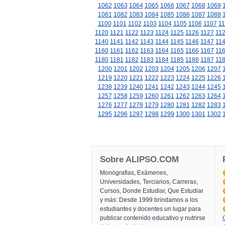
1062
1063
1064
1065
1066
1067
1068
1069
1081
1082
1083
1084
1085
1086
1087
1088
1100
1101
1102
1103
1104
1105
1106
1107
11
1120
1121
1122
1123
1124
1125
1126
1127
11
1140
1141
1142
1143
1144
1145
1146
1147
11
1160
1161
1162
1163
1164
1165
1166
1167
11
1180
1181
1182
1183
1184
1185
1186
1187
11
1200
1201
1202
1203
1204
1205
1206
1207
1219
1220
1221
1222
1223
1224
1225
1226
1238
1239
1240
1241
1242
1243
1244
1245
1257
1258
1259
1260
1261
1262
1263
1264
1276
1277
1278
1279
1280
1281
1282
1283
1295
1296
1297
1298
1299
1300
1301
1302
Sobre ALIPSO.COM
Monografias, Exámenes,
Universidades, Terciarios, Carreras,
Cursos, Donde Estudiar, Que Estudiar
y más: Desde 1999 brindamos a los
estudiantes y docentes un lugar para
publicar contenido educativo y nutrirse