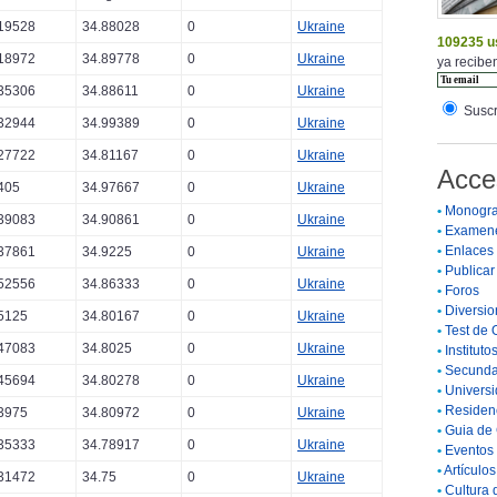
19528
34.88028
0
Ukraine
109235 u
18972
34.89778
0
Ukraine
ya reciben
35306
34.88611
0
Ukraine
Suscr
32944
34.99389
0
Ukraine
27722
34.81167
0
Ukraine
Acce
405
34.97667
0
Ukraine
•
Monogra
39083
34.90861
0
Ukraine
•
Examen
•
Enlaces
37861
34.9225
0
Ukraine
•
Publicar 
52556
34.86333
0
Ukraine
•
Foros
•
Diversio
5125
34.80167
0
Ukraine
•
Test de 
47083
34.8025
0
Ukraine
•
Instituto
•
Secunda
45694
34.80278
0
Ukraine
•
Universi
•
Residenc
3975
34.80972
0
Ukraine
•
Guia de 
35333
34.78917
0
Ukraine
•
Eventos 
•
Artículo
31472
34.75
0
Ukraine
•
Cultura