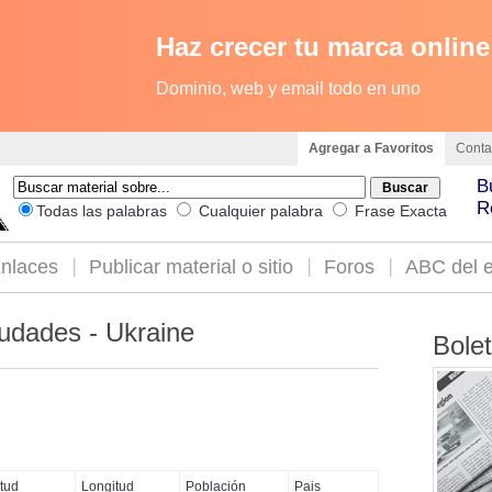
Haz crecer tu marca online
Dominio, web y email todo en uno
Agregar a Favoritos
Conta
B
R
Todas las palabras
Cualquier palabra
Frase Exacta
nlaces
Publicar material o sitio
Foros
ABC del e
udades - Ukraine
Bole
itud
Longitud
Población
Pais