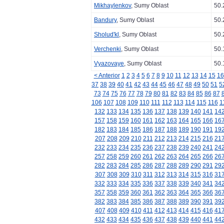
Mikhaylenkov
, Sumy Oblast
50.
Bandury
, Sumy Oblast
50.
Sholud'kl
, Sumy Oblast
50.
Verchenki
, Sumy Oblast
50.
Vyazovaye
, Sumy Oblast
50.
< Anterior
1
2
3
4
5
6
7
8
9
10
11
12
13
14
15
16
37
38
39
40
41
42
43
44
45
46
47
48
49
50
51
5
73
74
75
76
77
78
79
80
81
82
83
84
85
86
87
106
107
108
109
110
111
112
113
114
115
116
1
132
133
134
135
136
137
138
139
140
141
14
157
158
159
160
161
162
163
164
165
166
16
182
183
184
185
186
187
188
189
190
191
19
207
208
209
210
211
212
213
214
215
216
21
232
233
234
235
236
237
238
239
240
241
24
257
258
259
260
261
262
263
264
265
266
26
282
283
284
285
286
287
288
289
290
291
29
307
308
309
310
311
312
313
314
315
316
31
332
333
334
335
336
337
338
339
340
341
34
357
358
359
360
361
362
363
364
365
366
36
382
383
384
385
386
387
388
389
390
391
39
407
408
409
410
411
412
413
414
415
416
41
432
433
434
435
436
437
438
439
440
441
44