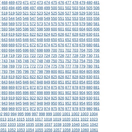
7
468
469
470
471
472
473
474
475
476
477
478
479
480
481
2
493
494
495
496
497
498
499
500
501
502
503
504
505
506
7
518
519
520
521
522
523
524
525
526
527
528
529
530
531
2
543
544
545
546
547
548
549
550
551
552
553
554
555
556
7
568
569
570
571
572
573
574
575
576
577
578
579
580
581
2
593
594
595
596
597
598
599
600
601
602
603
604
605
606
7
618
619
620
621
622
623
624
625
626
627
628
629
630
631
2
643
644
645
646
647
648
649
650
651
652
653
654
655
656
7
668
669
670
671
672
673
674
675
676
677
678
679
680
681
2
693
694
695
696
697
698
699
700
701
702
703
704
705
706
7
718
719
720
721
722
723
724
725
726
727
728
729
730
731
2
743
744
745
746
747
748
749
750
751
752
753
754
755
756
7
768
769
770
771
772
773
774
775
776
777
778
779
780
781
2
793
794
795
796
797
798
799
800
801
802
803
804
805
806
7
818
819
820
821
822
823
824
825
826
827
828
829
830
831
2
843
844
845
846
847
848
849
850
851
852
853
854
855
856
7
868
869
870
871
872
873
874
875
876
877
878
879
880
881
2
893
894
895
896
897
898
899
900
901
902
903
904
905
906
7
918
919
920
921
922
923
924
925
926
927
928
929
930
931
2
943
944
945
946
947
948
949
950
951
952
953
954
955
956
7
968
969
970
971
972
973
974
975
976
977
978
979
980
981
92
993
994
995
996
997
998
999
1000
1001
1002
1003
1004
1013
1014
1015
1016
1017
1018
1019
1020
1021
1022
1023
1032
1033
1034
1035
1036
1037
1038
1039
1040
1041
1042
1051
1052
1053
1054
1055
1056
1057
1058
1059
1060
1061