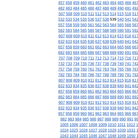
457
458
459
460
461
462
463
464
465
466
46
482
483
484
485
486
487
488
489
490
491
49
507
508
509
510
511
512
513
514
515
516
51
532
533
534
535
536
537
538
539
540
541
54
557
558
559
560
561
562
563
564
565
566
56
582
583
584
585
586
587
588
589
590
591
59
607
608
609
610
611
612
613
614
615
616
61
632
633
634
635
636
637
638
639
640
641
64
657
658
659
660
661
662
663
664
665
666
66
682
683
684
685
686
687
688
689
690
691
69
707
708
709
710
711
712
713
714
715
716
71
732
733
734
735
736
737
738
739
740
741
74
757
758
759
760
761
762
763
764
765
766
76
782
783
784
785
786
787
788
789
790
791
79
807
808
809
810
811
812
813
814
815
816
81
832
833
834
835
836
837
838
839
840
841
84
857
858
859
860
861
862
863
864
865
866
86
882
883
884
885
886
887
888
889
890
891
89
907
908
909
910
911
912
913
914
915
916
91
932
933
934
935
936
937
938
939
940
941
94
957
958
959
960
961
962
963
964
965
966
96
982
983
984
985
986
987
988
989
990
991
9
1005
1006
1007
1008
1009
1010
1011
1012
1024
1025
1026
1027
1028
1029
1030
1031
1043
1044
1045
1046
1047
1048
1049
1050