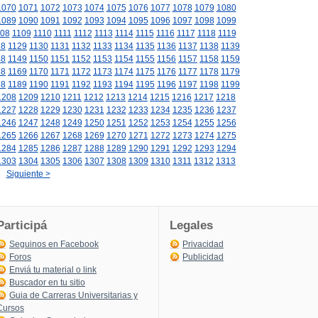
1070
1071
1072
1073
1074
1075
1076
1077
1078
1079
1080
1089
1090
1091
1092
1093
1094
1095
1096
1097
1098
1099
08
1109
1110
1111
1112
1113
1114
1115
1116
1117
1118
1119
28
1129
1130
1131
1132
1133
1134
1135
1136
1137
1138
1139
48
1149
1150
1151
1152
1153
1154
1155
1156
1157
1158
1159
68
1169
1170
1171
1172
1173
1174
1175
1176
1177
1178
1179
88
1189
1190
1191
1192
1193
1194
1195
1196
1197
1198
1199
1208
1209
1210
1211
1212
1213
1214
1215
1216
1217
1218
1227
1228
1229
1230
1231
1232
1233
1234
1235
1236
1237
1246
1247
1248
1249
1250
1251
1252
1253
1254
1255
1256
1265
1266
1267
1268
1269
1270
1271
1272
1273
1274
1275
1284
1285
1286
1287
1288
1289
1290
1291
1292
1293
1294
1303
1304
1305
1306
1307
1308
1309
1310
1311
1312
1313
Siguiente >
Participá
Legales
Seguinos en Facebook
Privacidad
Foros
Publicidad
Enviá tu material o link
Buscador en tu sitio
Guia de Carreras Universitarias y
Cursos