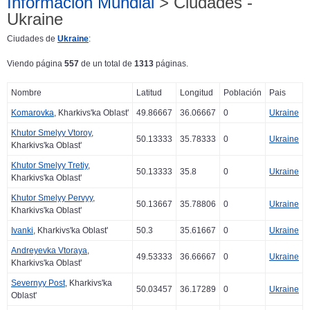
Información Mundial
> Ciudades -
Ukraine
Ciudades de
Ukraine
:
Viendo página
557
de un total de
1313
páginas.
Nombre
Latitud
Longitud
Población
Pais
Komarovka
, Kharkivs'ka Oblast'
49.86667
36.06667
0
Ukraine
Khutor Smelyy Vtoroy
,
50.13333
35.78333
0
Ukraine
Kharkivs'ka Oblast'
Khutor Smelyy Tretiy
,
50.13333
35.8
0
Ukraine
Kharkivs'ka Oblast'
Khutor Smelyy Pervyy
,
50.13667
35.78806
0
Ukraine
Kharkivs'ka Oblast'
Ivanki
, Kharkivs'ka Oblast'
50.3
35.61667
0
Ukraine
Andreyevka Vtoraya
,
49.53333
36.66667
0
Ukraine
Kharkivs'ka Oblast'
Severnyy Post
, Kharkivs'ka
50.03457
36.17289
0
Ukraine
Oblast'