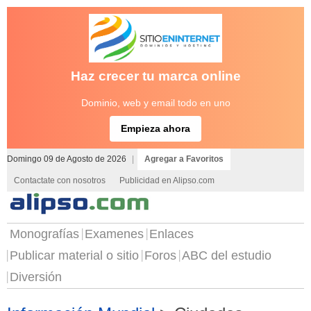
Haz crecer tu marca online
Dominio, web y email todo en uno
Empieza ahora
Domingo 09 de Agosto de 2026
|
Agregar a Favoritos
Contactate con nosotros
Publicidad en Alipso.com
Monografías
Examenes
Enlaces
Publicar material o sitio
Foros
ABC del estudio
Diversión