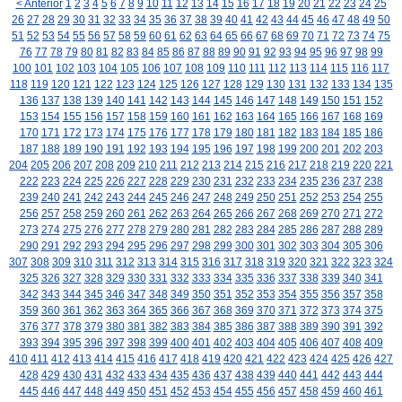
< Anterior
1
2
3
4
5
6
7
8
9
10
11
12
13
14
15
16
17
18
19
20
21
22
23
24
25
26
27
28
29
30
31
32
33
34
35
36
37
38
39
40
41
42
43
44
45
46
47
48
49
50
51
52
53
54
55
56
57
58
59
60
61
62
63
64
65
66
67
68
69
70
71
72
73
74
75
76
77
78
79
80
81
82
83
84
85
86
87
88
89
90
91
92
93
94
95
96
97
98
99
100
101
102
103
104
105
106
107
108
109
110
111
112
113
114
115
116
117
118
119
120
121
122
123
124
125
126
127
128
129
130
131
132
133
134
135
136
137
138
139
140
141
142
143
144
145
146
147
148
149
150
151
152
153
154
155
156
157
158
159
160
161
162
163
164
165
166
167
168
169
170
171
172
173
174
175
176
177
178
179
180
181
182
183
184
185
186
187
188
189
190
191
192
193
194
195
196
197
198
199
200
201
202
203
204
205
206
207
208
209
210
211
212
213
214
215
216
217
218
219
220
221
222
223
224
225
226
227
228
229
230
231
232
233
234
235
236
237
238
239
240
241
242
243
244
245
246
247
248
249
250
251
252
253
254
255
256
257
258
259
260
261
262
263
264
265
266
267
268
269
270
271
272
273
274
275
276
277
278
279
280
281
282
283
284
285
286
287
288
289
290
291
292
293
294
295
296
297
298
299
300
301
302
303
304
305
306
307
308
309
310
311
312
313
314
315
316
317
318
319
320
321
322
323
324
325
326
327
328
329
330
331
332
333
334
335
336
337
338
339
340
341
342
343
344
345
346
347
348
349
350
351
352
353
354
355
356
357
358
359
360
361
362
363
364
365
366
367
368
369
370
371
372
373
374
375
376
377
378
379
380
381
382
383
384
385
386
387
388
389
390
391
392
393
394
395
396
397
398
399
400
401
402
403
404
405
406
407
408
409
410
411
412
413
414
415
416
417
418
419
420
421
422
423
424
425
426
427
428
429
430
431
432
433
434
435
436
437
438
439
440
441
442
443
444
445
446
447
448
449
450
451
452
453
454
455
456
457
458
459
460
461