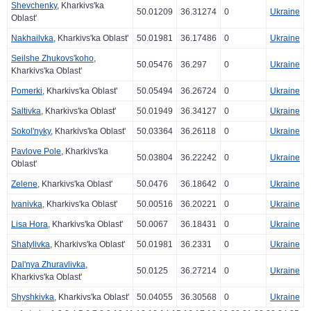
Shevchenky
, Kharkivs'ka
50.01209
36.31274
0
Ukraine
Oblast'
Nakhailvka
, Kharkivs'ka Oblast'
50.01981
36.17486
0
Ukraine
Seilshe Zhukovs'koho
,
50.05476
36.297
0
Ukraine
Kharkivs'ka Oblast'
Pomerki
, Kharkivs'ka Oblast'
50.05494
36.26724
0
Ukraine
Saltivka
, Kharkivs'ka Oblast'
50.01949
36.34127
0
Ukraine
Sokol'nyky
, Kharkivs'ka Oblast'
50.03364
36.26118
0
Ukraine
Pavlove Pole
, Kharkivs'ka
50.03804
36.22242
0
Ukraine
Oblast'
Zelene
, Kharkivs'ka Oblast'
50.0476
36.18642
0
Ukraine
Ivanivka
, Kharkivs'ka Oblast'
50.00516
36.20221
0
Ukraine
Lisa Hora
, Kharkivs'ka Oblast'
50.0067
36.18431
0
Ukraine
Shatylivka
, Kharkivs'ka Oblast'
50.01981
36.2331
0
Ukraine
Dal'nya Zhuravlivka
,
50.0125
36.27214
0
Ukraine
Kharkivs'ka Oblast'
Shyshkivka
, Kharkivs'ka Oblast'
50.04055
36.30568
0
Ukraine