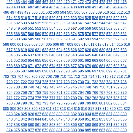
462
463
464
465
466
467
468
469
470
471
472
473
474
475
476
477
478
479
480
481
482
483
484
485
486
487
488
489
490
491
492
493
494
495
496
497
498
499
500
501
502
503
504
505
506
507
508
509
510
511
512
513
514
515
516
517
518
519
520
521
522
523
524
525
526
527
528
529
530
531
532
533
534
535
536
537
538
539
540
541
542
543
544
545
546
547
548
549
550
551
552
553
554
555
556
557
558
559
560
561
562
563
564
565
566
567
568
569
570
571
572
573
574
575
576
577
578
579
580
581
582
583
584
585
586
587
588
589
590
591
592
593
594
595
596
597
598
599
600
601
602
603
604
605
606
607
608
609
610
611
612
613
614
615
616
617
618
619
620
621
622
623
624
625
626
627
628
629
630
631
632
633
634
635
636
637
638
639
640
641
642
643
644
645
646
647
648
649
650
651
652
653
654
655
656
657
658
659
660
661
662
663
664
665
666
667
668
669
670
671
672
673
674
675
676
677
678
679
680
681
682
683
684
685
686
687
688
689
690
691
692
693
694
695
696
697
698
699
700
701
702
703
704
705
706
707
708
709
710
711
712
713
714
715
716
717
718
719
720
721
722
723
724
725
726
727
728
729
730
731
732
733
734
735
736
737
738
739
740
741
742
743
744
745
746
747
748
749
750
751
752
753
754
755
756
757
758
759
760
761
762
763
764
765
766
767
768
769
770
771
772
773
774
775
776
777
778
779
780
781
782
783
784
785
786
787
788
789
790
791
792
793
794
795
796
797
798
799
800
801
802
803
804
805
806
807
808
809
810
811
812
813
814
815
816
817
818
819
820
821
822
823
824
825
826
827
828
829
830
831
832
833
834
835
836
837
838
839
840
841
842
843
844
845
846
847
848
849
850
851
852
853
854
855
856
857
858
859
860
861
862
863
864
865
866
867
868
869
870
871
872
873
874
875
876
877
878
879
880
881
882
883
884
885
886
887
888
889
890