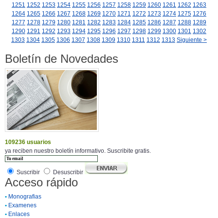
1251
1252
1253
1254
1255
1256
1257
1258
1259
1260
1261
1262
1263
1264
1265
1266
1267
1268
1269
1270
1271
1272
1273
1274
1275
1276
1277
1278
1279
1280
1281
1282
1283
1284
1285
1286
1287
1288
1289
1290
1291
1292
1293
1294
1295
1296
1297
1298
1299
1300
1301
1302
1303
1304
1305
1306
1307
1308
1309
1310
1311
1312
1313
Siguiente >
Boletín de Novedades
109236 usuarios
ya reciben nuestro boletín informativo. Suscribite gratis.
Suscribir
Desuscribir
Acceso rápido
•
Monografias
•
Examenes
•
Enlaces