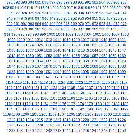
891
892
893
894
895
896
897
898
899
900
901
902
903
904
905
906
907
908
909
910
911
912
913
914
915
916
917
918
919
920
921
922
923
924
925
926
927
928
929
930
931
932
933
934
935
936
937
938
939
940
941
942
943
944
945
946
947
948
949
950
951
952
953
954
955
956
957
958
959
960
961
962
963
964
965
966
967
968
969
970
971
972
973
974
975
976
977
978
979
980
981
982
983
984
985
986
987
988
989
990
991
992
993
994
995
996
997
998
999
1000
1001
1002
1003
1004
1005
1006
1007
1008
1009
1010
1011
1012
1013
1014
1015
1016
1017
1018
1019
1020
1021
1022
1023
1024
1025
1026
1027
1028
1029
1030
1031
1032
1033
1034
1035
1036
1037
1038
1039
1040
1041
1042
1043
1044
1045
1046
1047
1048
1049
1050
1051
1052
1053
1054
1055
1056
1057
1058
1059
1060
1061
1062
1063
1064
1065
1066
1067
1068
1069
1070
1071
1072
1073
1074
1075
1076
1077
1078
1079
1080
1081
1082
1083
1084
1085
1086
1087
1088
1089
1090
1091
1092
1093
1094
1095
1096
1097
1098
1099
1100
1101
1102
1103
1104
1105
1106
1107
1108
1109
1110
1111
1112
1113
1114
1115
1116
1117
1118
1119
1120
1121
1122
1123
1124
1125
1126
1127
1128
1129
1130
1131
1132
1133
1134
1135
1136
1137
1138
1139
1140
1141
1142
1143
1144
1145
1146
1147
1148
1149
1150
1151
1152
1153
1154
1155
1156
1157
1158
1159
1160
1161
1162
1163
1164
1165
1166
1167
1168
1169
1170
1171
1172
1173
1174
1175
1176
1177
1178
1179
1180
1181
1182
1183
1184
1185
1186
1187
1188
1189
1190
1191
1192
1193
1194
1195
1196
1197
1198
1199
1200
1201
1202
1203
1204
1205
1206
1207
1208
1209
1210
1211
1212
1213
1214
1215
1216
1217
1218
1219
1220
1221
1222
1223
1224
1225
1226
1227
1228
1229
1230
1231
1232
1233
1234
1235
1236
1237
1238
1239
1240
1241
1242
1243
1244
1245
1246
1247
1248
1249
1250