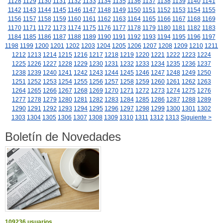
1128
1129
1130
1131
1132
1133
1134
1135
1136
1137
1138
1139
1140
1141
1142
1143
1144
1145
1146
1147
1148
1149
1150
1151
1152
1153
1154
1155
1156
1157
1158
1159
1160
1161
1162
1163
1164
1165
1166
1167
1168
1169
1170
1171
1172
1173
1174
1175
1176
1177
1178
1179
1180
1181
1182
1183
1184
1185
1186
1187
1188
1189
1190
1191
1192
1193
1194
1195
1196
1197
1198
1199
1200
1201
1202
1203
1204
1205
1206
1207
1208
1209
1210
1211
1212
1213
1214
1215
1216
1217
1218
1219
1220
1221
1222
1223
1224
1225
1226
1227
1228
1229
1230
1231
1232
1233
1234
1235
1236
1237
1238
1239
1240
1241
1242
1243
1244
1245
1246
1247
1248
1249
1250
1251
1252
1253
1254
1255
1256
1257
1258
1259
1260
1261
1262
1263
1264
1265
1266
1267
1268
1269
1270
1271
1272
1273
1274
1275
1276
1277
1278
1279
1280
1281
1282
1283
1284
1285
1286
1287
1288
1289
1290
1291
1292
1293
1294
1295
1296
1297
1298
1299
1300
1301
1302
1303
1304
1305
1306
1307
1308
1309
1310
1311
1312
1313
Siguiente >
Boletín de Novedades
109236 usuarios