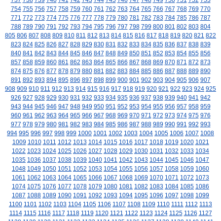
737
738
739
740
741
742
743
744
745
746
747
748
749
750
751
752
753
754
755
756
757
758
759
760
761
762
763
764
765
766
767
768
769
770
771
772
773
774
775
776
777
778
779
780
781
782
783
784
785
786
787
788
789
790
791
792
793
794
795
796
797
798
799
800
801
802
803
804
805
806
807
808
809
810
811
812
813
814
815
816
817
818
819
820
821
822
823
824
825
826
827
828
829
830
831
832
833
834
835
836
837
838
839
840
841
842
843
844
845
846
847
848
849
850
851
852
853
854
855
856
857
858
859
860
861
862
863
864
865
866
867
868
869
870
871
872
873
874
875
876
877
878
879
880
881
882
883
884
885
886
887
888
889
890
891
892
893
894
895
896
897
898
899
900
901
902
903
904
905
906
907
908
909
910
911
912
913
914
915
916
917
918
919
920
921
922
923
924
925
926
927
928
929
930
931
932
933
934
935
936
937
938
939
940
941
942
943
944
945
946
947
948
949
950
951
952
953
954
955
956
957
958
959
960
961
962
963
964
965
966
967
968
969
970
971
972
973
974
975
976
977
978
979
980
981
982
983
984
985
986
987
988
989
990
991
992
993
994
995
996
997
998
999
1000
1001
1002
1003
1004
1005
1006
1007
1008
1009
1010
1011
1012
1013
1014
1015
1016
1017
1018
1019
1020
1021
1022
1023
1024
1025
1026
1027
1028
1029
1030
1031
1032
1033
1034
1035
1036
1037
1038
1039
1040
1041
1042
1043
1044
1045
1046
1047
1048
1049
1050
1051
1052
1053
1054
1055
1056
1057
1058
1059
1060
1061
1062
1063
1064
1065
1066
1067
1068
1069
1070
1071
1072
1073
1074
1075
1076
1077
1078
1079
1080
1081
1082
1083
1084
1085
1086
1087
1088
1089
1090
1091
1092
1093
1094
1095
1096
1097
1098
1099
1100
1101
1102
1103
1104
1105
1106
1107
1108
1109
1110
1111
1112
1113
1114
1115
1116
1117
1118
1119
1120
1121
1122
1123
1124
1125
1126
1127