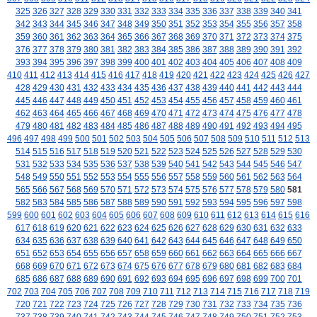
325
326
327
328
329
330
331
332
333
334
335
336
337
338
339
340
341
342
343
344
345
346
347
348
349
350
351
352
353
354
355
356
357
358
359
360
361
362
363
364
365
366
367
368
369
370
371
372
373
374
375
376
377
378
379
380
381
382
383
384
385
386
387
388
389
390
391
392
393
394
395
396
397
398
399
400
401
402
403
404
405
406
407
408
409
410
411
412
413
414
415
416
417
418
419
420
421
422
423
424
425
426
427
428
429
430
431
432
433
434
435
436
437
438
439
440
441
442
443
444
445
446
447
448
449
450
451
452
453
454
455
456
457
458
459
460
461
462
463
464
465
466
467
468
469
470
471
472
473
474
475
476
477
478
479
480
481
482
483
484
485
486
487
488
489
490
491
492
493
494
495
496
497
498
499
500
501
502
503
504
505
506
507
508
509
510
511
512
513
514
515
516
517
518
519
520
521
522
523
524
525
526
527
528
529
530
531
532
533
534
535
536
537
538
539
540
541
542
543
544
545
546
547
548
549
550
551
552
553
554
555
556
557
558
559
560
561
562
563
564
565
566
567
568
569
570
571
572
573
574
575
576
577
578
579
580
581
582
583
584
585
586
587
588
589
590
591
592
593
594
595
596
597
598
599
600
601
602
603
604
605
606
607
608
609
610
611
612
613
614
615
616
617
618
619
620
621
622
623
624
625
626
627
628
629
630
631
632
633
634
635
636
637
638
639
640
641
642
643
644
645
646
647
648
649
650
651
652
653
654
655
656
657
658
659
660
661
662
663
664
665
666
667
668
669
670
671
672
673
674
675
676
677
678
679
680
681
682
683
684
685
686
687
688
689
690
691
692
693
694
695
696
697
698
699
700
701
702
703
704
705
706
707
708
709
710
711
712
713
714
715
716
717
718
719
720
721
722
723
724
725
726
727
728
729
730
731
732
733
734
735
736