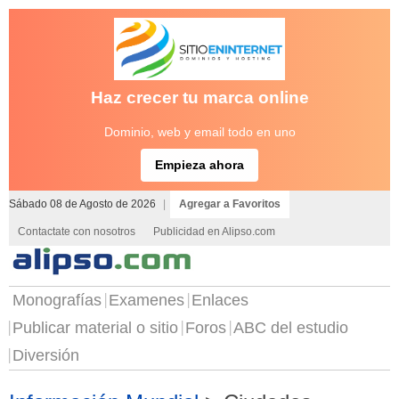
Haz crecer tu marca online
Dominio, web y email todo en uno
Empieza ahora
Sábado 08 de Agosto de 2026
|
Agregar a Favoritos
Contactate con nosotros
Publicidad en Alipso.com
Monografías
Examenes
Enlaces
Publicar material o sitio
Foros
ABC del estudio
Diversión