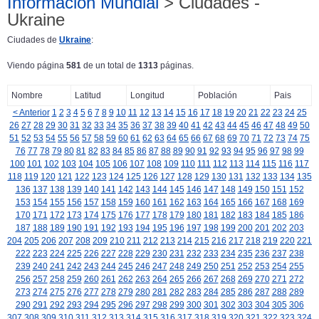
Información Mundial
> Ciudades -
Ukraine
Ciudades de
Ukraine
:
Viendo página
581
de un total de
1313
páginas.
Nombre
Latitud
Longitud
Población
Pais
< Anterior
1
2
3
4
5
6
7
8
9
10
11
12
13
14
15
16
17
18
19
20
21
22
23
24
25
26
27
28
29
30
31
32
33
34
35
36
37
38
39
40
41
42
43
44
45
46
47
48
49
50
51
52
53
54
55
56
57
58
59
60
61
62
63
64
65
66
67
68
69
70
71
72
73
74
75
76
77
78
79
80
81
82
83
84
85
86
87
88
89
90
91
92
93
94
95
96
97
98
99
100
101
102
103
104
105
106
107
108
109
110
111
112
113
114
115
116
117
118
119
120
121
122
123
124
125
126
127
128
129
130
131
132
133
134
135
136
137
138
139
140
141
142
143
144
145
146
147
148
149
150
151
152
153
154
155
156
157
158
159
160
161
162
163
164
165
166
167
168
169
170
171
172
173
174
175
176
177
178
179
180
181
182
183
184
185
186
187
188
189
190
191
192
193
194
195
196
197
198
199
200
201
202
203
204
205
206
207
208
209
210
211
212
213
214
215
216
217
218
219
220
221
222
223
224
225
226
227
228
229
230
231
232
233
234
235
236
237
238
239
240
241
242
243
244
245
246
247
248
249
250
251
252
253
254
255
256
257
258
259
260
261
262
263
264
265
266
267
268
269
270
271
272
273
274
275
276
277
278
279
280
281
282
283
284
285
286
287
288
289
290
291
292
293
294
295
296
297
298
299
300
301
302
303
304
305
306
307
308
309
310
311
312
313
314
315
316
317
318
319
320
321
322
323
324