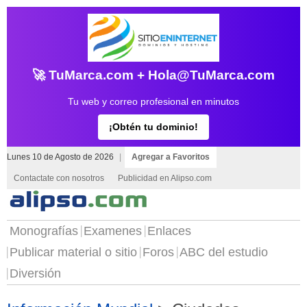
🚀 TuMarca.com + Hola@TuMarca.com
Tu web y correo profesional en minutos
¡Obtén tu dominio!
Lunes 10 de Agosto de 2026
|
Agregar a Favoritos
Contactate con nosotros
Publicidad en Alipso.com
Monografías
Examenes
Enlaces
Publicar material o sitio
Foros
ABC del estudio
Diversión