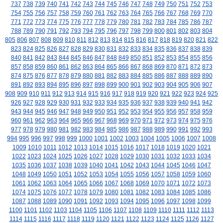
737
738
739
740
741
742
743
744
745
746
747
748
749
750
751
752
753
754
755
756
757
758
759
760
761
762
763
764
765
766
767
768
769
770
771
772
773
774
775
776
777
778
779
780
781
782
783
784
785
786
787
788
789
790
791
792
793
794
795
796
797
798
799
800
801
802
803
804
805
806
807
808
809
810
811
812
813
814
815
816
817
818
819
820
821
822
823
824
825
826
827
828
829
830
831
832
833
834
835
836
837
838
839
840
841
842
843
844
845
846
847
848
849
850
851
852
853
854
855
856
857
858
859
860
861
862
863
864
865
866
867
868
869
870
871
872
873
874
875
876
877
878
879
880
881
882
883
884
885
886
887
888
889
890
891
892
893
894
895
896
897
898
899
900
901
902
903
904
905
906
907
908
909
910
911
912
913
914
915
916
917
918
919
920
921
922
923
924
925
926
927
928
929
930
931
932
933
934
935
936
937
938
939
940
941
942
943
944
945
946
947
948
949
950
951
952
953
954
955
956
957
958
959
960
961
962
963
964
965
966
967
968
969
970
971
972
973
974
975
976
977
978
979
980
981
982
983
984
985
986
987
988
989
990
991
992
993
994
995
996
997
998
999
1000
1001
1002
1003
1004
1005
1006
1007
1008
1009
1010
1011
1012
1013
1014
1015
1016
1017
1018
1019
1020
1021
1022
1023
1024
1025
1026
1027
1028
1029
1030
1031
1032
1033
1034
1035
1036
1037
1038
1039
1040
1041
1042
1043
1044
1045
1046
1047
1048
1049
1050
1051
1052
1053
1054
1055
1056
1057
1058
1059
1060
1061
1062
1063
1064
1065
1066
1067
1068
1069
1070
1071
1072
1073
1074
1075
1076
1077
1078
1079
1080
1081
1082
1083
1084
1085
1086
1087
1088
1089
1090
1091
1092
1093
1094
1095
1096
1097
1098
1099
1100
1101
1102
1103
1104
1105
1106
1107
1108
1109
1110
1111
1112
1113
1114
1115
1116
1117
1118
1119
1120
1121
1122
1123
1124
1125
1126
1127