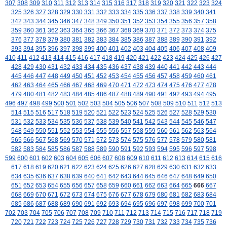
307
308
309
310
311
312
313
314
315
316
317
318
319
320
321
322
323
324
325
326
327
328
329
330
331
332
333
334
335
336
337
338
339
340
341
342
343
344
345
346
347
348
349
350
351
352
353
354
355
356
357
358
359
360
361
362
363
364
365
366
367
368
369
370
371
372
373
374
375
376
377
378
379
380
381
382
383
384
385
386
387
388
389
390
391
392
393
394
395
396
397
398
399
400
401
402
403
404
405
406
407
408
409
410
411
412
413
414
415
416
417
418
419
420
421
422
423
424
425
426
427
428
429
430
431
432
433
434
435
436
437
438
439
440
441
442
443
444
445
446
447
448
449
450
451
452
453
454
455
456
457
458
459
460
461
462
463
464
465
466
467
468
469
470
471
472
473
474
475
476
477
478
479
480
481
482
483
484
485
486
487
488
489
490
491
492
493
494
495
496
497
498
499
500
501
502
503
504
505
506
507
508
509
510
511
512
513
514
515
516
517
518
519
520
521
522
523
524
525
526
527
528
529
530
531
532
533
534
535
536
537
538
539
540
541
542
543
544
545
546
547
548
549
550
551
552
553
554
555
556
557
558
559
560
561
562
563
564
565
566
567
568
569
570
571
572
573
574
575
576
577
578
579
580
581
582
583
584
585
586
587
588
589
590
591
592
593
594
595
596
597
598
599
600
601
602
603
604
605
606
607
608
609
610
611
612
613
614
615
616
617
618
619
620
621
622
623
624
625
626
627
628
629
630
631
632
633
634
635
636
637
638
639
640
641
642
643
644
645
646
647
648
649
650
651
652
653
654
655
656
657
658
659
660
661
662
663
664
665
666
667
668
669
670
671
672
673
674
675
676
677
678
679
680
681
682
683
684
685
686
687
688
689
690
691
692
693
694
695
696
697
698
699
700
701
702
703
704
705
706
707
708
709
710
711
712
713
714
715
716
717
718
719
720
721
722
723
724
725
726
727
728
729
730
731
732
733
734
735
736