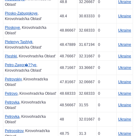
48.8
32.26667
0
Ukraine
Oblast'
Plosko-Zabugskoye
,
48.4
30.83333
0
Ukraine
Kirovohrads'ka Oblast'
Ploskoye
, Kirovohrads'ka
48.86667
32.68333
0
Ukraine
Oblast'
Pletenyy Tashlyk
,
48.47889
31.67194
0
Ukraine
Kirovohrads'ka Oblast'
Pleshki
, Kirovohrads'ka Oblast'
48.76667
32.31667
0
Ukraine
Petro-Zagor�??ye
,
48.71667
33.36667
0
Ukraine
Kirovohrads'ka Oblast'
Petrovskiy
, Kirovohrads'ka
47.81667
32.06667
0
Ukraine
Oblast'
Petrovo
, Kirovohrads'ka Oblast'
48.68333
32.68333
0
Ukraine
Petrovka
, Kirovohrads'ka
48.56667
31.55
0
Ukraine
Oblast'
Petrovka
, Kirovohrads'ka
48
32.01667
0
Ukraine
Oblast'
Petroostrov
, Kirovohrads'ka
48.75
31.3
0
Ukraine