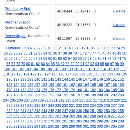
Oblast'
Pishchanyy Brid
,
48.58444
33.19417
0
Ukraine
Kirovohrads'ka Oblast'
Peschanyy Brod
,
48.28333
31.31667
0
Ukraine
Kirovohrads'ka Oblast'
Perepelitsyno
, Kirovohrads'ka
48.11667
32.33333
0
Ukraine
Oblast'
< Anterior
1
2
3
4
5
6
7
8
9
10
11
12
13
14
15
16
17
18
19
20
21
22
23
24
25
26
27
28
29
30
31
32
33
34
35
36
37
38
39
40
41
42
43
44
45
46
47
48
49
50
51
52
53
54
55
56
57
58
59
60
61
62
63
64
65
66
67
68
69
70
71
72
73
74
75
76
77
78
79
80
81
82
83
84
85
86
87
88
89
90
91
92
93
94
95
96
97
98
99
100
101
102
103
104
105
106
107
108
109
110
111
112
113
114
115
116
117
118
119
120
121
122
123
124
125
126
127
128
129
130
131
132
133
134
135
136
137
138
139
140
141
142
143
144
145
146
147
148
149
150
151
152
153
154
155
156
157
158
159
160
161
162
163
164
165
166
167
168
169
170
171
172
173
174
175
176
177
178
179
180
181
182
183
184
185
186
187
188
189
190
191
192
193
194
195
196
197
198
199
200
201
202
203
204
205
206
207
208
209
210
211
212
213
214
215
216
217
218
219
220
221
222
223
224
225
226
227
228
229
230
231
232
233
234
235
236
237
238
239
240
241
242
243
244
245
246
247
248
249
250
251
252
253
254
255
256
257
258
259
260
261
262
263
264
265
266
267
268
269
270
271
272
273
274
275
276
277
278
279
280
281
282
283
284
285
286
287
288
289
290
291
292
293
294
295
296
297
298
299
300
301
302
303
304
305
306