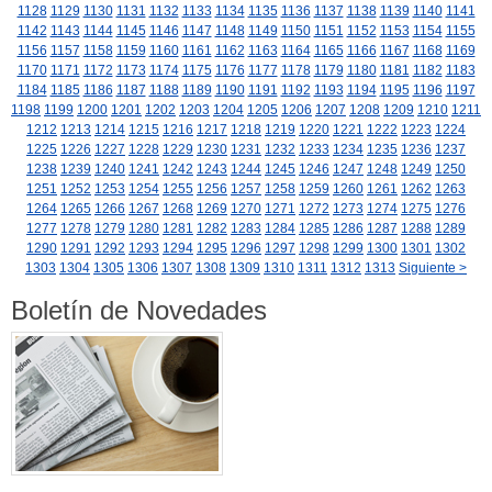
1128
1129
1130
1131
1132
1133
1134
1135
1136
1137
1138
1139
1140
1141
1142
1143
1144
1145
1146
1147
1148
1149
1150
1151
1152
1153
1154
1155
1156
1157
1158
1159
1160
1161
1162
1163
1164
1165
1166
1167
1168
1169
1170
1171
1172
1173
1174
1175
1176
1177
1178
1179
1180
1181
1182
1183
1184
1185
1186
1187
1188
1189
1190
1191
1192
1193
1194
1195
1196
1197
1198
1199
1200
1201
1202
1203
1204
1205
1206
1207
1208
1209
1210
1211
1212
1213
1214
1215
1216
1217
1218
1219
1220
1221
1222
1223
1224
1225
1226
1227
1228
1229
1230
1231
1232
1233
1234
1235
1236
1237
1238
1239
1240
1241
1242
1243
1244
1245
1246
1247
1248
1249
1250
1251
1252
1253
1254
1255
1256
1257
1258
1259
1260
1261
1262
1263
1264
1265
1266
1267
1268
1269
1270
1271
1272
1273
1274
1275
1276
1277
1278
1279
1280
1281
1282
1283
1284
1285
1286
1287
1288
1289
1290
1291
1292
1293
1294
1295
1296
1297
1298
1299
1300
1301
1302
1303
1304
1305
1306
1307
1308
1309
1310
1311
1312
1313
Siguiente >
Boletín de Novedades