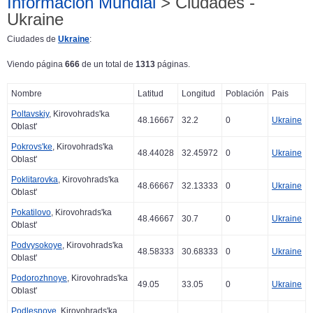
Información Mundial
> Ciudades -
Ukraine
Ciudades de
Ukraine
:
Viendo página
666
de un total de
1313
páginas.
Nombre
Latitud
Longitud
Población
Pais
Poltavskiy
, Kirovohrads'ka
48.16667
32.2
0
Ukraine
Oblast'
Pokrovs'ke
, Kirovohrads'ka
48.44028
32.45972
0
Ukraine
Oblast'
Poklitarovka
, Kirovohrads'ka
48.66667
32.13333
0
Ukraine
Oblast'
Pokatilovo
, Kirovohrads'ka
48.46667
30.7
0
Ukraine
Oblast'
Podvysokoye
, Kirovohrads'ka
48.58333
30.68333
0
Ukraine
Oblast'
Podorozhnoye
, Kirovohrads'ka
49.05
33.05
0
Ukraine
Oblast'
Podlesnoye
, Kirovohrads'ka