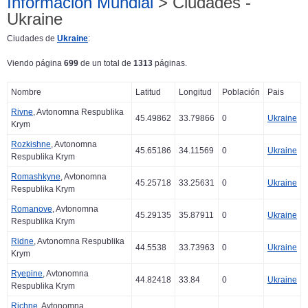
Información Mundial
> Ciudades -
Ukraine
Ciudades de
Ukraine
:
Viendo página
699
de un total de
1313
páginas.
Nombre
Latitud
Longitud
Población
Pais
Rivne
, Avtonomna Respublika
45.49862
33.79866
0
Ukraine
Krym
Rozkishne
, Avtonomna
45.65186
34.11569
0
Ukraine
Respublika Krym
Romashkyne
, Avtonomna
45.25718
33.25631
0
Ukraine
Respublika Krym
Romanove
, Avtonomna
45.29135
35.87911
0
Ukraine
Respublika Krym
Ridne
, Avtonomna Respublika
44.5538
33.73963
0
Ukraine
Krym
Ryepine
, Avtonomna
44.82418
33.84
0
Ukraine
Respublika Krym
Richne
, Avtonomna