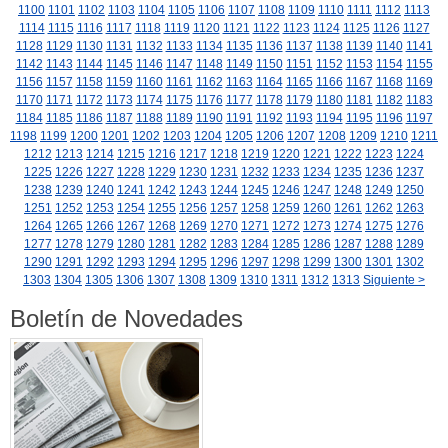
1100
1101
1102
1103
1104
1105
1106
1107
1108
1109
1110
1111
1112
1113
1114
1115
1116
1117
1118
1119
1120
1121
1122
1123
1124
1125
1126
1127
1128
1129
1130
1131
1132
1133
1134
1135
1136
1137
1138
1139
1140
1141
1142
1143
1144
1145
1146
1147
1148
1149
1150
1151
1152
1153
1154
1155
1156
1157
1158
1159
1160
1161
1162
1163
1164
1165
1166
1167
1168
1169
1170
1171
1172
1173
1174
1175
1176
1177
1178
1179
1180
1181
1182
1183
1184
1185
1186
1187
1188
1189
1190
1191
1192
1193
1194
1195
1196
1197
1198
1199
1200
1201
1202
1203
1204
1205
1206
1207
1208
1209
1210
1211
1212
1213
1214
1215
1216
1217
1218
1219
1220
1221
1222
1223
1224
1225
1226
1227
1228
1229
1230
1231
1232
1233
1234
1235
1236
1237
1238
1239
1240
1241
1242
1243
1244
1245
1246
1247
1248
1249
1250
1251
1252
1253
1254
1255
1256
1257
1258
1259
1260
1261
1262
1263
1264
1265
1266
1267
1268
1269
1270
1271
1272
1273
1274
1275
1276
1277
1278
1279
1280
1281
1282
1283
1284
1285
1286
1287
1288
1289
1290
1291
1292
1293
1294
1295
1296
1297
1298
1299
1300
1301
1302
1303
1304
1305
1306
1307
1308
1309
1310
1311
1312
1313
Siguiente >
Boletín de Novedades