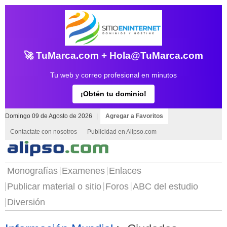
🚀 TuMarca.com + Hola@TuMarca.com
Tu web y correo profesional en minutos
¡Obtén tu dominio!
Domingo 09 de Agosto de 2026
|
Agregar a Favoritos
Contactate con nosotros
Publicidad en Alipso.com
Monografías
Examenes
Enlaces
Publicar material o sitio
Foros
ABC del estudio
Diversión