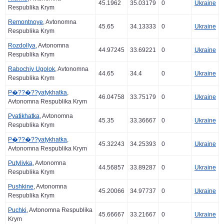
45.1962
35.03179
0
Ukraine
Respublika Krym
Remontnoye
, Avtonomna
45.65
34.13333
0
Ukraine
Respublika Krym
Rozdollya
, Avtonomna
44.97245
33.69221
0
Ukraine
Respublika Krym
Rabochiy Ugolok
, Avtonomna
44.65
34.4
0
Ukraine
Respublika Krym
P�??�??yatykhatka
,
46.04758
33.75179
0
Ukraine
Avtonomna Respublika Krym
Pyatikhatka
, Avtonomna
45.35
33.36667
0
Ukraine
Respublika Krym
P�??�??yatykhatka
,
45.32243
34.25393
0
Ukraine
Avtonomna Respublika Krym
Putylivka
, Avtonomna
44.56857
33.89287
0
Ukraine
Respublika Krym
Pushkine
, Avtonomna
45.20066
34.97737
0
Ukraine
Respublika Krym
Puchki
, Avtonomna Respublika
45.66667
33.21667
0
Ukraine
Krym