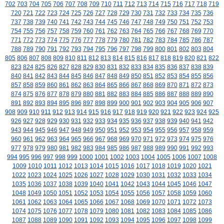
702
703
704
705
706
707
708
709
710
711
712
713
714
715
716
717
718
719
720
721
722
723
724
725
726
727
728
729
730
731
732
733
734
735
736
737
738
739
740
741
742
743
744
745
746
747
748
749
750
751
752
753
754
755
756
757
758
759
760
761
762
763
764
765
766
767
768
769
770
771
772
773
774
775
776
777
778
779
780
781
782
783
784
785
786
787
788
789
790
791
792
793
794
795
796
797
798
799
800
801
802
803
804
805
806
807
808
809
810
811
812
813
814
815
816
817
818
819
820
821
822
823
824
825
826
827
828
829
830
831
832
833
834
835
836
837
838
839
840
841
842
843
844
845
846
847
848
849
850
851
852
853
854
855
856
857
858
859
860
861
862
863
864
865
866
867
868
869
870
871
872
873
874
875
876
877
878
879
880
881
882
883
884
885
886
887
888
889
890
891
892
893
894
895
896
897
898
899
900
901
902
903
904
905
906
907
908
909
910
911
912
913
914
915
916
917
918
919
920
921
922
923
924
925
926
927
928
929
930
931
932
933
934
935
936
937
938
939
940
941
942
943
944
945
946
947
948
949
950
951
952
953
954
955
956
957
958
959
960
961
962
963
964
965
966
967
968
969
970
971
972
973
974
975
976
977
978
979
980
981
982
983
984
985
986
987
988
989
990
991
992
993
994
995
996
997
998
999
1000
1001
1002
1003
1004
1005
1006
1007
1008
1009
1010
1011
1012
1013
1014
1015
1016
1017
1018
1019
1020
1021
1022
1023
1024
1025
1026
1027
1028
1029
1030
1031
1032
1033
1034
1035
1036
1037
1038
1039
1040
1041
1042
1043
1044
1045
1046
1047
1048
1049
1050
1051
1052
1053
1054
1055
1056
1057
1058
1059
1060
1061
1062
1063
1064
1065
1066
1067
1068
1069
1070
1071
1072
1073
1074
1075
1076
1077
1078
1079
1080
1081
1082
1083
1084
1085
1086
1087
1088
1089
1090
1091
1092
1093
1094
1095
1096
1097
1098
1099