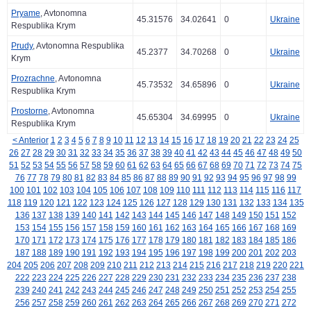
Pryame
, Avtonomna
45.31576
34.02641
0
Ukraine
Respublika Krym
Prudy
, Avtonomna Respublika
45.2377
34.70268
0
Ukraine
Krym
Prozrachne
, Avtonomna
45.73532
34.65896
0
Ukraine
Respublika Krym
Prostorne
, Avtonomna
45.65304
34.69995
0
Ukraine
Respublika Krym
< Anterior
1
2
3
4
5
6
7
8
9
10
11
12
13
14
15
16
17
18
19
20
21
22
23
24
25
26
27
28
29
30
31
32
33
34
35
36
37
38
39
40
41
42
43
44
45
46
47
48
49
50
51
52
53
54
55
56
57
58
59
60
61
62
63
64
65
66
67
68
69
70
71
72
73
74
75
76
77
78
79
80
81
82
83
84
85
86
87
88
89
90
91
92
93
94
95
96
97
98
99
100
101
102
103
104
105
106
107
108
109
110
111
112
113
114
115
116
117
118
119
120
121
122
123
124
125
126
127
128
129
130
131
132
133
134
135
136
137
138
139
140
141
142
143
144
145
146
147
148
149
150
151
152
153
154
155
156
157
158
159
160
161
162
163
164
165
166
167
168
169
170
171
172
173
174
175
176
177
178
179
180
181
182
183
184
185
186
187
188
189
190
191
192
193
194
195
196
197
198
199
200
201
202
203
204
205
206
207
208
209
210
211
212
213
214
215
216
217
218
219
220
221
222
223
224
225
226
227
228
229
230
231
232
233
234
235
236
237
238
239
240
241
242
243
244
245
246
247
248
249
250
251
252
253
254
255
256
257
258
259
260
261
262
263
264
265
266
267
268
269
270
271
272